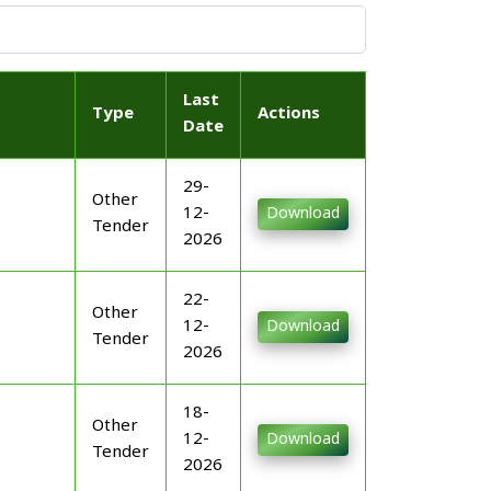
Last
Type
Actions
Date
29-
Other
12-
Download
Tender
2026
22-
Other
12-
Download
Tender
2026
18-
Other
12-
Download
Tender
2026