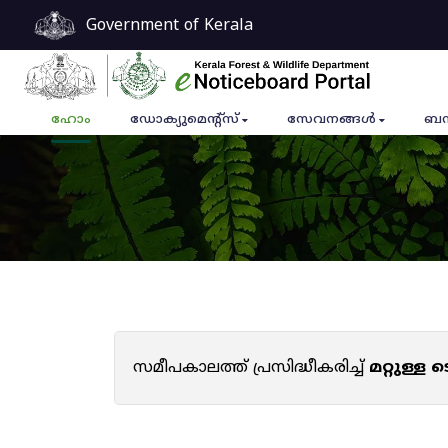
Government of Kerala
ഹോം
ഡോക്യുമെൻ്റ്സ്
സേവനങ്ങൾ
ബന
സമീപകാലത്ത് പ്രസിദ്ധീകരിച്ച്
മറ്റുള്