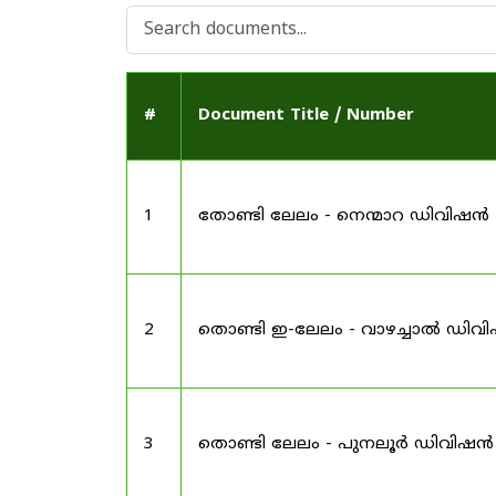
#
Document Title / Number
1
തോണ്ടി ലേലം - നെന്മാറ ഡിവിഷൻ
2
തൊണ്ടി ഇ-ലേലം - വാഴച്ചാൽ ഡിവ
3
തൊണ്ടി ലേലം - പുനലൂർ ഡിവിഷൻ