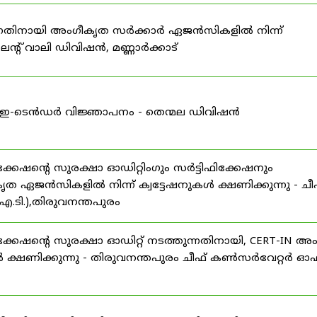
കുന്നതിനായി അംഗീകൃത സർക്കാർ ഏജൻസികളിൽ നിന്ന്
്റ് വാലി ഡിവിഷൻ, മണ്ണാർക്കാട്
ള്ള ഇ-ടെൻഡർ വിജ്ഞാപനം - തെന്മല ഡിവിഷൻ
ഷന്റെ സുരക്ഷാ ഓഡിറ്റിംഗും സർട്ടിഫിക്കേഷനും
ൃത ഏജൻസികളിൽ നിന്ന് ക്വട്ടേഷനുകൾ ക്ഷണിക്കുന്നു - ചീ
.ടി.),തിരുവനന്തപുരം
േഷന്റെ സുരക്ഷാ ഓഡിറ്റ് നടത്തുന്നതിനായി, CERT-IN അ
 ക്ഷണിക്കുന്നു - തിരുവനന്തപുരം ചീഫ് കൺസർവേറ്റർ ഓഫ