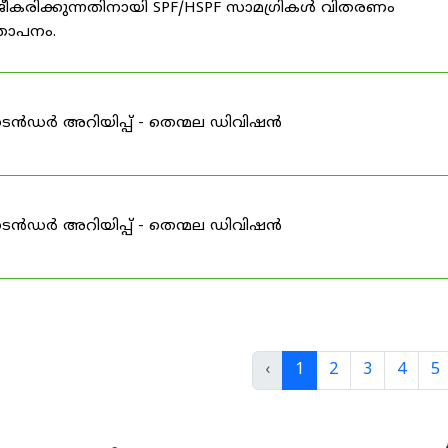
ീകരിക്കുന്നതിനായി SPF/HSPF സാമഗ്രികൾ വിതരണം
്ഞാപനം.
ടെൻഡർ അറിയിപ്പ് - തെന്മല ഡിവിഷൻ
ടെൻഡർ അറിയിപ്പ് - തെന്മല ഡിവിഷൻ
‹
1
2
3
4
5