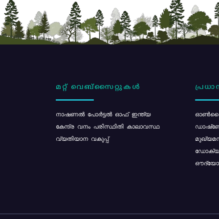
മറ്റ് വെബ്സൈറ്റുകൾ
പ്രധാന
നാഷണൽ പോർട്ടൽ ഓഫ് ഇന്ത്യ
ഓൺലൈ
കേന്ദ്ര വനം പരിസ്ഥിതി കാലാവസ്ഥ
ഡാഷ്ബ
വ്യതിയാന വകുപ്പ്
മുഖ്യമന
ഡോക്യു
ഔദ്യോഗ