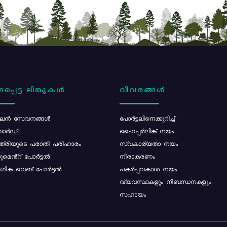
പ്പെട്ട ലിങ്കുകൾ
വിവരങ്ങൾ
ൻ സേവനങ്ങൾ
പോര്‍ട്ടലിനെക്കുറിച്ച്
ോർഡ്
ഹൈപ്പർലിങ്ക് നയം
്ത്രിയുടെ പരാതി പരിഹാരം
സ്വകാര്യതാ നയം
മെൻ്റ് പോർട്ടൽ
നിരാകരണം
ിക വെബ് പോർട്ടൽ
പകർപ്പവകാശ നയം
വ്യവസ്ഥകളും നിബന്ധനകളും
സഹായം