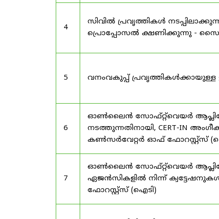
സിവിൽ പ്രവൃത്തികൾ നടപ്പിലാക്
4
പ്രൊപ്പോസൽ ക്ഷണിക്കുന്നു - സൈലന
5
വനംവകുപ്പ് പ്രവൃത്തികൾക്കായു
ഓൺലൈൻ സോഫ്റ്റ്‌വെയർ ആപ്ലിക്കേ
6
നടത്തുന്നതിനായി, CERT-IN അംഗീക
കൺസർവേറ്റർ ഓഫ് ഫോറസ്റ്റ്സ് (ഐ
ഓൺലൈൻ സോഫ്റ്റ്‌വെയർ ആപ്ലിക്ക
7
ഏജൻസികളിൽ നിന്ന് ക്വട്ടേഷനുകൾ
ഫോറസ്റ്റ്സ് (ഐടി)