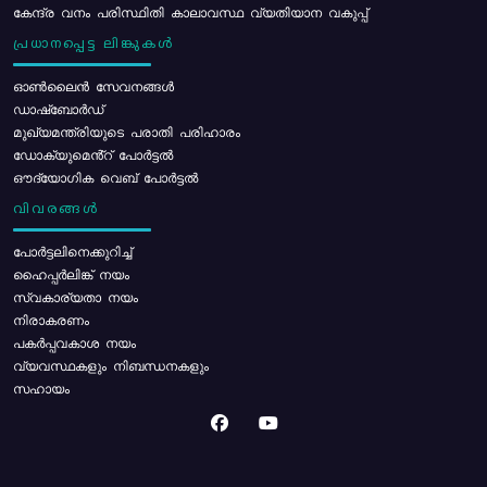
കേന്ദ്ര വനം പരിസ്ഥിതി കാലാവസ്ഥ വ്യതിയാന വകുപ്പ്
പ്രധാനപ്പെട്ട ലിങ്കുകൾ
ഓൺലൈൻ സേവനങ്ങൾ
ഡാഷ്ബോർഡ്
മുഖ്യമന്ത്രിയുടെ പരാതി പരിഹാരം
ഡോക്യുമെൻ്റ് പോർട്ടൽ
ഔദ്യോഗിക വെബ് പോർട്ടൽ
വിവരങ്ങൾ
പോര്‍ട്ടലിനെക്കുറിച്ച്
ഹൈപ്പർലിങ്ക് നയം
സ്വകാര്യതാ നയം
നിരാകരണം
പകർപ്പവകാശ നയം
വ്യവസ്ഥകളും നിബന്ധനകളും
സഹായം