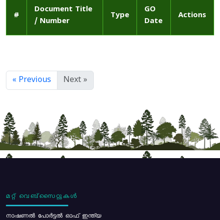
Document Title
GO
#
Type
Actions
/ Number
Date
« Previous
Next »
മറ്റ് വെബ്സൈറ്റുകൾ
നാഷണൽ പോർട്ടൽ ഓഫ് ഇന്ത്യ