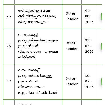
തടിയുടെ ഇ-ലേലം -
01-
Other
25
തടി വിൽപ്പന വിഭാഗം,
08-
D
Tender
തിരുവനന്തപുരം
2026
വനംവകുപ്പ്
പ്രവൃത്തികൾക്കായുള്ള
31-
Other
26
ഇ-ടെൻഡർ
07-
D
Tender
വിജ്ഞാപനം - തെന്മല
2026
ഡിവിഷൻ
വനം വകുപ്പ്
പ്രവൃത്തികൾക്കുള്ള
30-
Other
27
ഇ-ടെൻഡർ
07-
D
Tender
വിജ്ഞാപനം -
2026
മണ്ണാർക്കാട് ഡിവിഷൻ