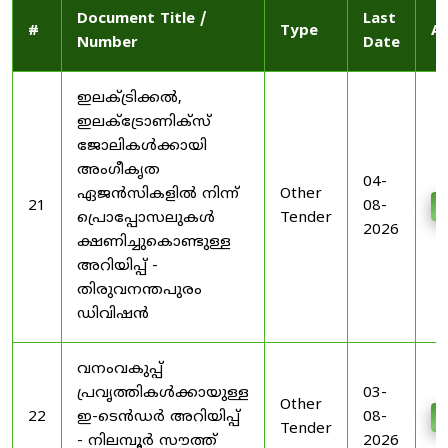
Document Title /
Last
#
Type
Ac
Number
Date
ഇലക്ട്രിക്കൽ,
ഇലക്ട്രോണിക്സ്
ജോലികൾക്കായി
അംഗീകൃത
04-
ഏജൻസികളിൽ നിന്ന്
Other
21
08-
D
പ്രൊപ്പോസലുകൾ
Tender
2026
ക്ഷണിച്ചുകൊണ്ടുള്ള
അറിയിപ്പ് -
തിരുവനന്തപുരം
ഡിവിഷൻ
വനംവകുപ്പ്
പ്രവൃത്തികൾക്കായുള്ള
03-
Other
22
ഇ-ടെൻഡർ അറിയിപ്പ്
08-
D
Tender
- നിലമ്പൂർ സൗത്ത്
2026