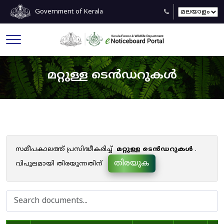
Government of Kerala
മറ്റുള്ള ടെൻഡറുകൾ
സമീപകാലത്ത് പ്രസിദ്ധീകരിച്ച്
മറ്റുള്ള ടെൻഡറുകൾ
.
തിരയുക
വിപുലമായി തിരയുന്നതിന്