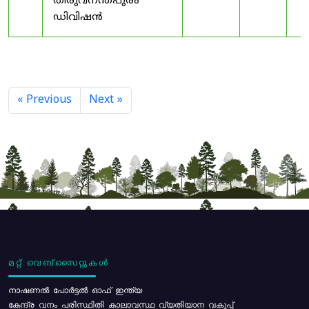
തിരുവനന്തപുരം
ഡിവിഷൻ
« Previous
Next »
മറ്റ് വെബ്സൈറ്റുകൾ
നാഷണൽ പോർട്ടൽ ഓഫ് ഇന്ത്യ
കേന്ദ്ര വനം പരിസ്ഥിതി കാലാവസ്ഥ വ്യതിയാന വകുപ്പ്