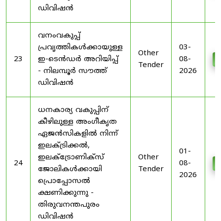
ഡിവിഷൻ
വനംവകുപ്പ്
പ്രവൃത്തികൾക്കായുള്ള
03-
Other
23
ഇ-ടെൻഡർ അറിയിപ്പ്
08-
D
Tender
- നിലമ്പൂർ സൗത്ത്
2026
ഡിവിഷൻ
ധനകാര്യ വകുപ്പിന്
കീഴിലുള്ള അംഗീകൃത
ഏജൻസികളിൽ നിന്ന്
ഇലക്ട്രിക്കൽ,
01-
ഇലക്ട്രോണിക്സ്
Other
24
08-
D
ജോലികൾക്കായി
Tender
2026
പ്രൊപ്പോസൽ
ക്ഷണിക്കുന്നു -
തിരുവനന്തപുരം
ഡിവിഷൻ