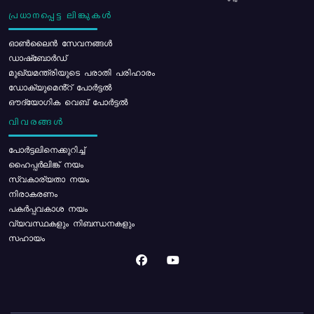
പ്രധാനപ്പെട്ട ലിങ്കുകൾ
ഓൺലൈൻ സേവനങ്ങൾ
ഡാഷ്ബോർഡ്
മുഖ്യമന്ത്രിയുടെ പരാതി പരിഹാരം
ഡോക്യുമെൻ്റ് പോർട്ടൽ
ഔദ്യോഗിക വെബ് പോർട്ടൽ
വിവരങ്ങൾ
പോര്‍ട്ടലിനെക്കുറിച്ച്
ഹൈപ്പർലിങ്ക് നയം
സ്വകാര്യതാ നയം
നിരാകരണം
പകർപ്പവകാശ നയം
വ്യവസ്ഥകളും നിബന്ധനകളും
സഹായം