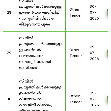
സിവിൽ
പ്രവൃത്തികൾക്കായുള്ള
30-
Other
28
ഇ-ടെൻഡർ അറിയിപ്പ്
07-
D
Tender
- വന്യജീവി വിഭാഗം,
2026
തിരുവനന്തപുരം
സിവിൽ
പ്രവൃത്തികൾക്കായുള്ള
29-
ഇ-ടെൻഡർ
Other
29
07-
D
വിജ്ഞാപനം -
Tender
2026
നിലമ്പൂർ സൗത്ത്
ഡിവിഷൻ
സിവിൽ
പ്രവൃത്തികൾക്കായുള്ള
ഇ-ടെൻഡർ
29-
Other
30
വിജ്ഞാപനം -
07-
D
Tender
വന്യജീവി വിഭാഗം,
2026