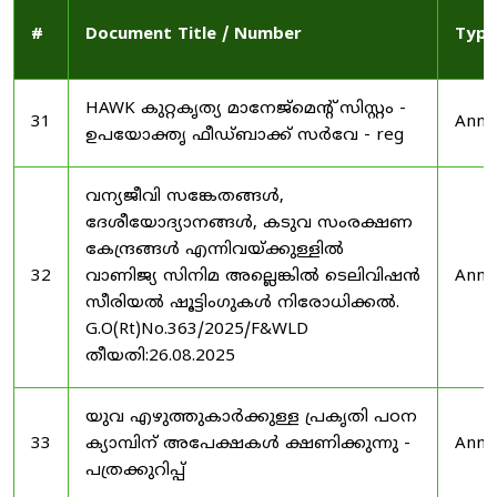
#
Document Title / Number
Type
HAWK കുറ്റകൃത്യ മാനേജ്മെന്റ് സിസ്റ്റം -
31
Anno
ഉപയോക്തൃ ഫീഡ്‌ബാക്ക് സർവേ - reg
വന്യജീവി സങ്കേതങ്ങൾ,
ദേശീയോദ്യാനങ്ങൾ, കടുവ സംരക്ഷണ
കേന്ദ്രങ്ങൾ എന്നിവയ്ക്കുള്ളിൽ
32
വാണിജ്യ സിനിമ അല്ലെങ്കിൽ ടെലിവിഷൻ
Anno
സീരിയൽ ഷൂട്ടിംഗുകൾ നിരോധിക്കൽ.
G.O(Rt)No.363/2025/F&WLD
തീയതി:26.08.2025
യുവ എഴുത്തുകാർക്കുള്ള പ്രകൃതി പഠന
33
ക്യാമ്പിന് അപേക്ഷകൾ ക്ഷണിക്കുന്നു -
Anno
പത്രക്കുറിപ്പ്