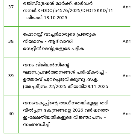
രജിസ്ട്രേഷൻ മാർക്ക്. ഓർഡർ
37
Anno
നമ്പർ.KFDDO/54576/2025/DFOTSKKD/T1
- തീയതി 13.10.2025
ഫോറസ്റ്റ് വാച്ചർമാരുടെ പ്രത്യേക
38
നിയമനം - ആദിവാസി
Anno
സെറ്റിൽമെന്റുകളുടെ പട്ടിക
വനം വിജിലൻസിന്റെ
ഘടന,പ്രവർത്തനങ്ങൾ പരിഷ്കരിച്ച് -
39
Anno
ഉത്തരവ് പുറപ്പെടുവിക്കുന്നു .സ.ഉ.
(അച്ചടി)നം.22/2025 തീയതി:29.11.2025
വനംവകുപ്പിന്റെ അധീനതയിലുള്ള തടി
വിൽപ്പന കേന്ദ്രങ്ങളെ 2026 വർഷത്തെ
40
Anno
ഇ-ലേലതീയതികളുടെ വിജ്ഞാപനം -
സംബന്ധിച്ച്