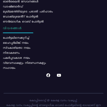
ഓൺലൈൻ സേവനങ്ങൾ
ഡാഷ്ബോർഡ്
മുഖ്യമന്ത്രിയുടെ പരാതി പരിഹാരം
ഡോക്യുമെൻ്റ് പോർട്ടൽ
ഔദ്യോഗിക വെബ് പോർട്ടൽ
വിവരങ്ങൾ
പോര്‍ട്ടലിനെക്കുറിച്ച്
ഹൈപ്പർലിങ്ക് നയം
സ്വകാര്യതാ നയം
നിരാകരണം
പകർപ്പവകാശ നയം
വ്യവസ്ഥകളും നിബന്ധനകളും
സഹായം
കോപ്പിറൈറ്റ് @ കേരള വനം വകുപ്പ്.
കേരള വനം വകുപ്പിന്റെ ഔദ്യോഗിക വെബ്-പോർട്ടലിന്റെ ഭാഗമാണ് ഈ