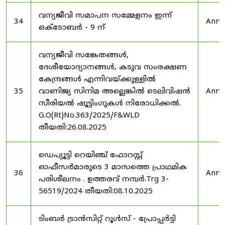
വന്യജീവി സമാപന സമ്മേളനം ഇന്ന്
34
Anno
ഒക്ടോബർ - 9 ന്
വന്യജീവി സങ്കേതങ്ങൾ,
ദേശീയോദ്യാനങ്ങൾ, കടുവ സംരക്ഷണ
കേന്ദ്രങ്ങൾ എന്നിവയ്ക്കുള്ളിൽ
35
വാണിജ്യ സിനിമ അല്ലെങ്കിൽ ടെലിവിഷൻ
Anno
സീരിയൽ ഷൂട്ടിംഗുകൾ നിരോധിക്കൽ.
G.O(Rt)No.363/2025/F&WLD
തീയതി:26.08.2025
ഡെപ്യൂട്ടി റെയിഞ്ച് ഫോറസ്റ്റ്
ഓഫീസർമാരുടെ 3 മാസത്തെ പ്രാഥമിക
36
Anno
പരിശീലനം . ഉത്തരവ് നമ്പർ.Trg 3-
56519/2024 തീയതി:08.10.2025
ടിംബർ ട്രാൻസിറ്റ് റൂൾസ് - പ്രോപ്പർട്ടി