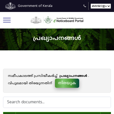
Government of Kerala
പ്രഖ്യാപനങ്ങൾ
സമീപകാലത്ത് പ്രസിദ്ധീകരിച്ച്
പ്രഖ്യാപനങ്ങൾ
.
തിരയുക
വിപുലമായി തിരയുന്നതിന്