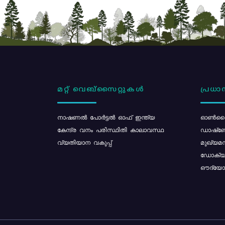
മറ്റ് വെബ്സൈറ്റുകൾ
പ്രധാന
നാഷണൽ പോർട്ടൽ ഓഫ് ഇന്ത്യ
ഓൺലൈ
കേന്ദ്ര വനം പരിസ്ഥിതി കാലാവസ്ഥ
ഡാഷ്ബ
വ്യതിയാന വകുപ്പ്
മുഖ്യമന
ഡോക്യു
ഔദ്യോഗ