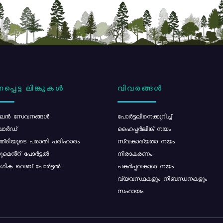
പ്പെട്ട ലിങ്കുകൾ
വിവരങ്ങൾ
ൻ സേവനങ്ങൾ
പോര്‍ട്ടലിനെക്കുറിച്ച്
ോർഡ്
ഹൈപ്പർലിങ്ക് നയം
്ത്രിയുടെ പരാതി പരിഹാരം
സ്വകാര്യതാ നയം
മെൻ്റ് പോർട്ടൽ
നിരാകരണം
ിക വെബ് പോർട്ടൽ
പകർപ്പവകാശ നയം
വ്യവസ്ഥകളും നിബന്ധനകളും
സഹായം