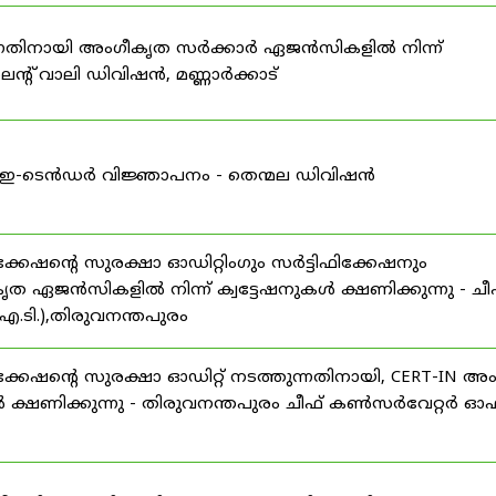
കുന്നതിനായി അംഗീകൃത സർക്കാർ ഏജൻസികളിൽ നിന്ന്
്റ് വാലി ഡിവിഷൻ, മണ്ണാർക്കാട്
ള്ള ഇ-ടെൻഡർ വിജ്ഞാപനം - തെന്മല ഡിവിഷൻ
ഷന്റെ സുരക്ഷാ ഓഡിറ്റിംഗും സർട്ടിഫിക്കേഷനും
ൃത ഏജൻസികളിൽ നിന്ന് ക്വട്ടേഷനുകൾ ക്ഷണിക്കുന്നു - ചീ
.ടി.),തിരുവനന്തപുരം
േഷന്റെ സുരക്ഷാ ഓഡിറ്റ് നടത്തുന്നതിനായി, CERT-IN അ
 ക്ഷണിക്കുന്നു - തിരുവനന്തപുരം ചീഫ് കൺസർവേറ്റർ ഓഫ