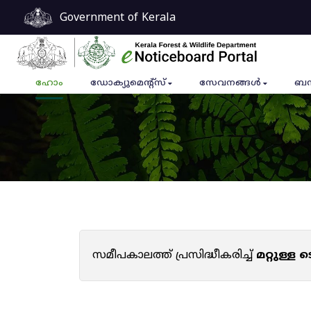
Government of Kerala
ഹോം
ഡോക്യുമെൻ്റ്സ്
സേവനങ്ങൾ
ബന
സമീപകാലത്ത് പ്രസിദ്ധീകരിച്ച്
മറ്റുള്