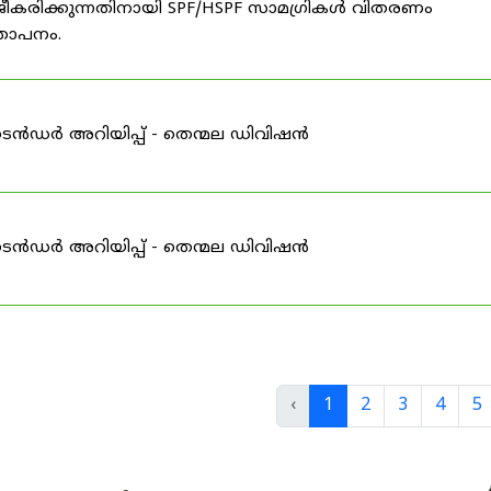
ീകരിക്കുന്നതിനായി SPF/HSPF സാമഗ്രികൾ വിതരണം
്ഞാപനം.
ടെൻഡർ അറിയിപ്പ് - തെന്മല ഡിവിഷൻ
ടെൻഡർ അറിയിപ്പ് - തെന്മല ഡിവിഷൻ
‹
1
2
3
4
5