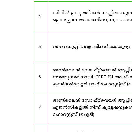
സിവിൽ പ്രവൃത്തികൾ നടപ്പിലാക്
4
പ്രൊപ്പോസൽ ക്ഷണിക്കുന്നു - സൈലന
5
വനംവകുപ്പ് പ്രവൃത്തികൾക്കായു
ഓൺലൈൻ സോഫ്റ്റ്‌വെയർ ആപ്ലിക്കേ
6
നടത്തുന്നതിനായി, CERT-IN അംഗീക
കൺസർവേറ്റർ ഓഫ് ഫോറസ്റ്റ്സ് (ഐ
ഓൺലൈൻ സോഫ്റ്റ്‌വെയർ ആപ്ലിക്ക
7
ഏജൻസികളിൽ നിന്ന് ക്വട്ടേഷനുകൾ
ഫോറസ്റ്റ്സ് (ഐടി)