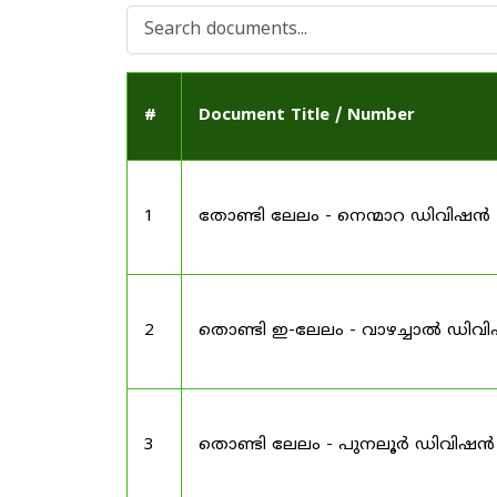
#
Document Title / Number
1
തോണ്ടി ലേലം - നെന്മാറ ഡിവിഷൻ
2
തൊണ്ടി ഇ-ലേലം - വാഴച്ചാൽ ഡിവ
3
തൊണ്ടി ലേലം - പുനലൂർ ഡിവിഷൻ