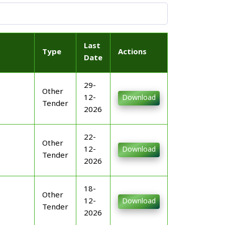
Last
Type
Actions
Date
29-
Other
12-
Download
Tender
2026
22-
Other
12-
Download
Tender
2026
18-
Other
12-
Download
Tender
2026