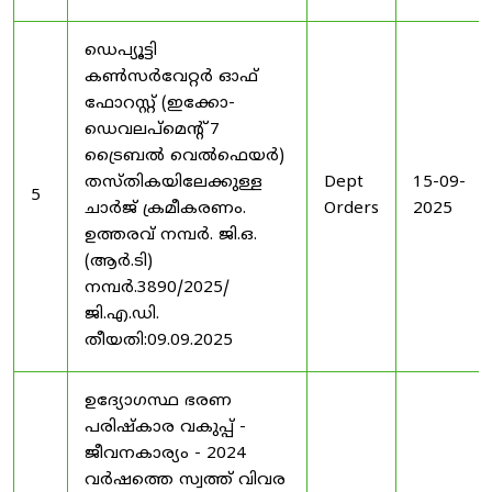
ഡെപ്യൂട്ടി
കൺസർവേറ്റർ ഓഫ്
ഫോറസ്റ്റ് (ഇക്കോ-
ഡെവലപ്മെന്റ് 7
ട്രൈബൽ വെൽഫെയർ)
തസ്തികയിലേക്കുള്ള
Dept
15-09-
5
ചാർജ് ക്രമീകരണം.
Orders
2025
ഉത്തരവ് നമ്പർ. ജി.ഒ.
(ആർ.ടി)
നമ്പർ.3890/2025/
ജി.എ.ഡി.
തീയതി:09.09.2025
ഉദ്യോഗസ്ഥ ഭരണ
പരിഷ്കാര വകുപ്പ് -
ജീവനകാര്യം - 2024
വർഷത്തെ സ്വത്ത് വിവര