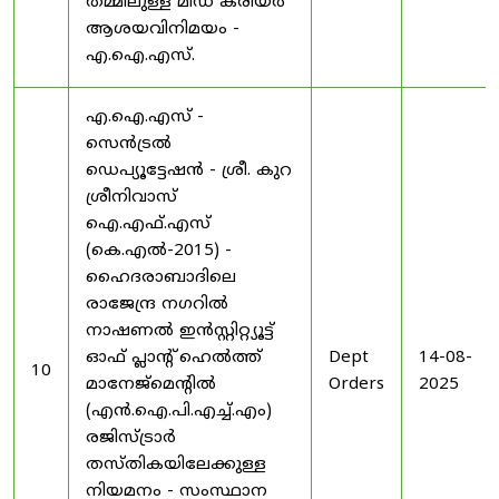
തമ്മിലുള്ള മിഡ് കരിയർ
ആശയവിനിമയം -
എ.ഐ.എസ്.
എ.ഐ.എസ് -
സെൻട്രൽ
ഡെപ്യൂട്ടേഷൻ - ശ്രീ. കുറ
ശ്രീനിവാസ്
ഐ.എഫ്.എസ്
(കെ.എൽ-2015) -
ഹൈദരാബാദിലെ
രാജേന്ദ്ര നഗറിൽ
നാഷണൽ ഇൻസ്റ്റിറ്റ്യൂട്ട്
ഓഫ് പ്ലാന്റ് ഹെൽത്ത്
Dept
14-08-
10
മാനേജ്‌മെന്റിൽ
Orders
2025
(എൻ.ഐ.പി.എച്ച്.എം)
രജിസ്ട്രാർ
തസ്തികയിലേക്കുള്ള
നിയമനം - സംസ്ഥാന