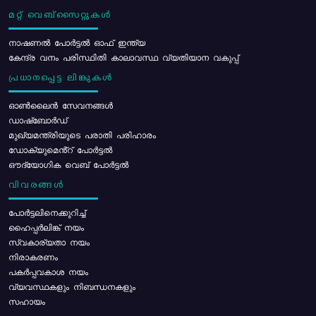
മറ്റ് വെബ്സൈറ്റുകൾ
നാഷണൽ പോർട്ടൽ ഓഫ് ഇന്ത്യ
കേന്ദ്ര വനം പരിസ്ഥിതി കാലാവസ്ഥ വ്യതിയാന വകുപ്പ്
പ്രധാനപ്പെട്ട ലിങ്കുകൾ
ഓൺലൈൻ സേവനങ്ങൾ
ഡാഷ്ബോർഡ്
മുഖ്യമന്ത്രിയുടെ പരാതി പരിഹാരം
ഡോക്യുമെൻ്റ് പോർട്ടൽ
ഔദ്യോഗിക വെബ് പോർട്ടൽ
വിവരങ്ങൾ
പോര്‍ട്ടലിനെക്കുറിച്ച്
ഹൈപ്പർലിങ്ക് നയം
സ്വകാര്യതാ നയം
നിരാകരണം
പകർപ്പവകാശ നയം
വ്യവസ്ഥകളും നിബന്ധനകളും
സഹായം