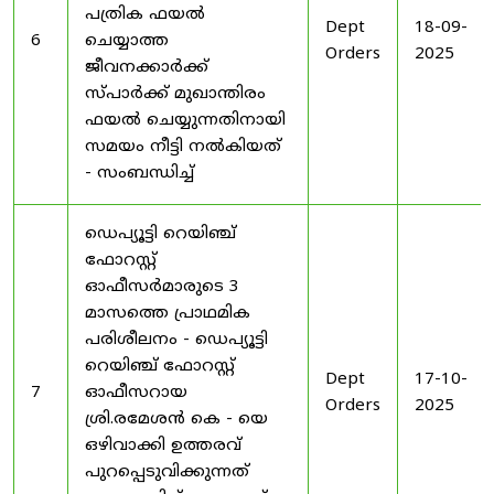
പത്രിക ഫയൽ
Dept
18-09-
6
ചെയ്യാത്ത
Orders
2025
ജീവനക്കാർക്ക്
സ്പാർക്ക് മുഖാന്തിരം
ഫയൽ ചെയ്യുന്നതിനായി
സമയം നീട്ടി നൽകിയത്
- സംബന്ധിച്ച്
ഡെപ്യൂട്ടി റെയിഞ്ച്
ഫോറസ്റ്റ്
ഓഫീസർമാരുടെ 3
മാസത്തെ പ്രാഥമിക
പരിശീലനം - ഡെപ്യൂട്ടി
റെയിഞ്ച് ഫോറസ്റ്റ്
Dept
17-10-
7
ഓഫീസറായ
Orders
2025
ശ്രി.രമേശൻ കെ - യെ
ഒഴിവാക്കി ഉത്തരവ്
പുറപ്പെടുവിക്കുന്നത്