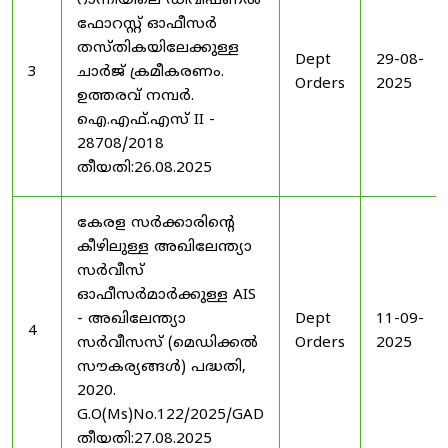
റാന്നിയിലെ ഡിവിഷണൽ
ഫോറസ്റ്റ് ഓഫീസർ
തസ്തികയിലേക്കുള്ള
Dept
29-08-
3
ചാർജ് ക്രമീകരണം.
Orders
2025
ഉത്തരവ് നമ്പർ.
ഐ.എഫ്.എസ് II -
28708/2018
തീയതി:26.08.2025
കേരള സർക്കാരിന്റെ
കീഴിലുള്ള അഖിലേന്ത്യാ
സർവീസ്
ഓഫീസർമാർക്കുള്ള AIS
- അഖിലേന്ത്യാ
Dept
11-09-
4
സർവീസസ് (മെഡിക്കൽ
Orders
2025
സൗകര്യങ്ങൾ) പദ്ധതി,
2020.
G.O(Ms)No.122/2025/GAD
തീയതി:27.08.2025