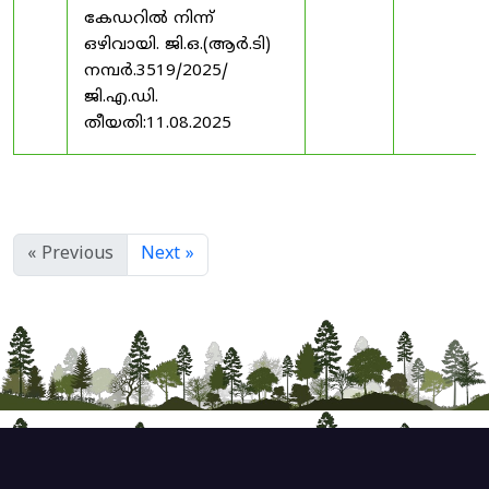
കേഡറിൽ നിന്ന്
ഒഴിവായി. ജി.ഒ.(ആർ.ടി)
നമ്പർ.3519/2025/
ജി.എ.ഡി.
തീയതി:11.08.2025
« Previous
Next »