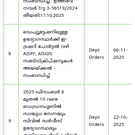
സംബന്ധിച്ച് . ഉത്തരവ്
നമ്പർ.Trg 3-56519/2024
തീയതി:17.10.2025
ഡെപ്യൂട്ടേഷനിലുള്ള
ഉദ്യോഗസ്ഥർക്ക് ഇ-
ട്രഷറി പോർട്ടൽ വഴി
Dept
06-11-
8
AISPF, AISGIS
Orders
2025
സബ്‌സ്‌ക്രിപ്‌ഷനുകൾ
അയയ്ക്കൽ -
സംബന്ധിച്ച്
2025 ഡിസംബർ 8
മുതൽ 10 വരെ
ഡെഡ്രാഡൂണിൽ
സായുധ സേനയും
Dept
22-10-
9
സിവിൽ സർവീസ്
Orders
2025
ഉദ്യോഗസ്ഥരും