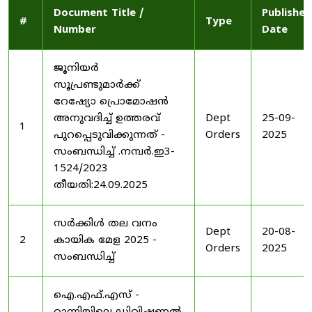
Document Title /
Published
#
Type
Number
Date
ജൂനിയർ
സൂപ്രണ്ടുമാർക്ക്
റേഷ്യോ പ്രൊമോഷൻ
അനുവദിച്ച് ഉത്തരവ്
Dept
25-09-
1
പുറപ്പെടുവിക്കുന്നത് -
Orders
2025
സംബന്ധിച്ച് .നമ്പർ.ഇ3-
1524/2023
തീയതി:24.09.2025
സർക്കിൾ തല വനം
Dept
20-08-
2
കായിക മേള 2025 -
Orders
2025
സംബന്ധിച്ച്
ഐ.എഫ്.എസ് -