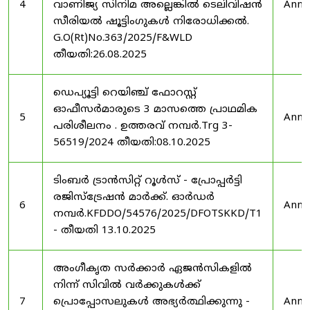
4
വാണിജ്യ സിനിമ അല്ലെങ്കിൽ ടെലിവിഷൻ
Anno
സീരിയൽ ഷൂട്ടിംഗുകൾ നിരോധിക്കൽ.
G.O(Rt)No.363/2025/F&WLD
തീയതി:26.08.2025
ഡെപ്യൂട്ടി റെയിഞ്ച് ഫോറസ്റ്റ്
ഓഫീസർമാരുടെ 3 മാസത്തെ പ്രാഥമിക
5
Anno
പരിശീലനം . ഉത്തരവ് നമ്പർ.Trg 3-
56519/2024 തീയതി:08.10.2025
ടിംബർ ട്രാൻസിറ്റ് റൂൾസ് - പ്രോപ്പർട്ടി
രജിസ്ട്രേഷൻ മാർക്ക്. ഓർഡർ
6
Anno
നമ്പർ.KFDDO/54576/2025/DFOTSKKD/T1
- തീയതി 13.10.2025
അംഗീകൃത സർക്കാർ ഏജൻസികളിൽ
നിന്ന് സിവിൽ വർക്കുകൾക്ക്
7
പ്രൊപ്പോസലുകൾ അഭ്യർത്ഥിക്കുന്നു -
Anno