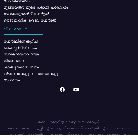
ഡാഷ്ബോർഡ്
മുഖ്യമന്ത്രിയുടെ പരാതി പരിഹാരം
ഡോക്യുമെൻ്റ് പോർട്ടൽ
ഔദ്യോഗിക വെബ് പോർട്ടൽ
വിവരങ്ങൾ
പോര്‍ട്ടലിനെക്കുറിച്ച്
ഹൈപ്പർലിങ്ക് നയം
സ്വകാര്യതാ നയം
നിരാകരണം
പകർപ്പവകാശ നയം
വ്യവസ്ഥകളും നിബന്ധനകളും
സഹായം
കോപ്പിറൈറ്റ് @ കേരള വനം വകുപ്പ്.
കേരള വനം വകുപ്പിന്റെ ഔദ്യോഗിക വെബ്-പോർട്ടലിന്റെ ഭാഗമാണ് ഈ
പോർട്ടൽ. പോർട്ടലിലെ ഉള്ളടക്കത്തിന്റെ ഉടമസ്ഥാവകാശം കേരള വനം