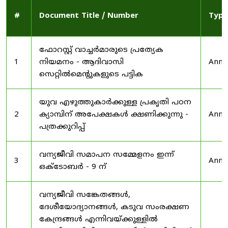
#
Document Title / Number
Type
ഫോറസ്റ്റ് വാച്ചർമാരുടെ പ്രത്യേക
1
നിയമനം - ആദിവാസി
Anno
സെറ്റിൽമെന്റുകളുടെ പട്ടിക
യുവ എഴുത്തുകാർക്കുള്ള പ്രകൃതി പഠന
2
ക്യാമ്പിന് അപേക്ഷകൾ ക്ഷണിക്കുന്നു -
Anno
പത്രക്കുറിപ്പ്
വന്യജീവി സമാപന സമ്മേളനം ഇന്ന്
3
Anno
ഒക്ടോബർ - 9 ന്
വന്യജീവി സങ്കേതങ്ങൾ,
ദേശീയോദ്യാനങ്ങൾ, കടുവ സംരക്ഷണ
കേന്ദ്രങ്ങൾ എന്നിവയ്ക്കുള്ളിൽ