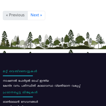
« Previous
Next »
മറ്റ് വെബ്സൈറ്റുകൾ
നാഷണൽ പോർട്ടൽ ഓഫ് ഇന്ത്യ
കേന്ദ്ര വനം പരിസ്ഥിതി കാലാവസ്ഥ വ്യതിയാന വകുപ്പ്
പ്രധാനപ്പെട്ട ലിങ്കുകൾ
ഓൺലൈൻ സേവനങ്ങൾ