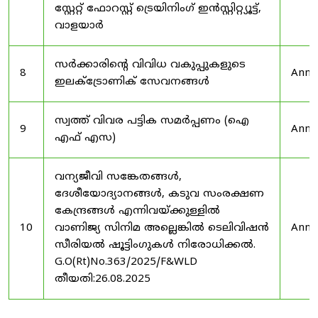
സ്റ്റേറ്റ് ഫോറസ്റ്റ് ട്രെയിനിംഗ് ഇൻസ്റ്റിറ്റ്യൂട്ട്,
വാളയാർ
സർക്കാരിന്റെ വിവിധ വകുപ്പുകളുടെ
8
Anno
ഇലക്ട്രോണിക് സേവനങ്ങൾ
സ്വത്ത് വിവര പട്ടിക സമർപ്പണം (ഐ
9
Anno
എഫ് എസ)
വന്യജീവി സങ്കേതങ്ങൾ,
ദേശീയോദ്യാനങ്ങൾ, കടുവ സംരക്ഷണ
കേന്ദ്രങ്ങൾ എന്നിവയ്ക്കുള്ളിൽ
10
വാണിജ്യ സിനിമ അല്ലെങ്കിൽ ടെലിവിഷൻ
Anno
സീരിയൽ ഷൂട്ടിംഗുകൾ നിരോധിക്കൽ.
G.O(Rt)No.363/2025/F&WLD
തീയതി:26.08.2025