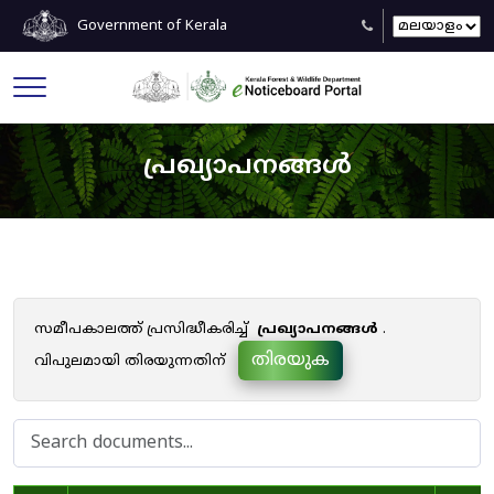
Government of Kerala
പ്രഖ്യാപനങ്ങൾ
സമീപകാലത്ത് പ്രസിദ്ധീകരിച്ച്
പ്രഖ്യാപനങ്ങൾ
.
തിരയുക
വിപുലമായി തിരയുന്നതിന്