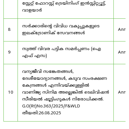
സ്റ്റേറ്റ് ഫോറസ്റ്റ് ട്രെയിനിംഗ് ഇൻസ്റ്റിറ്റ്യൂട്ട്,
വാളയാർ
സർക്കാരിന്റെ വിവിധ വകുപ്പുകളുടെ
8
Anno
ഇലക്ട്രോണിക് സേവനങ്ങൾ
സ്വത്ത് വിവര പട്ടിക സമർപ്പണം (ഐ
9
Anno
എഫ് എസ)
വന്യജീവി സങ്കേതങ്ങൾ,
ദേശീയോദ്യാനങ്ങൾ, കടുവ സംരക്ഷണ
കേന്ദ്രങ്ങൾ എന്നിവയ്ക്കുള്ളിൽ
10
വാണിജ്യ സിനിമ അല്ലെങ്കിൽ ടെലിവിഷൻ
Anno
സീരിയൽ ഷൂട്ടിംഗുകൾ നിരോധിക്കൽ.
G.O(Rt)No.363/2025/F&WLD
തീയതി:26.08.2025