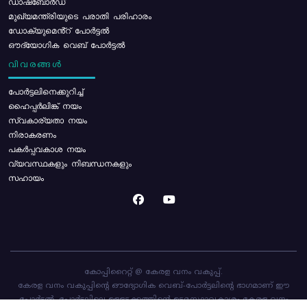
ഡാഷ്ബോർഡ്
മുഖ്യമന്ത്രിയുടെ പരാതി പരിഹാരം
ഡോക്യുമെൻ്റ് പോർട്ടൽ
ഔദ്യോഗിക വെബ് പോർട്ടൽ
വിവരങ്ങൾ
പോര്‍ട്ടലിനെക്കുറിച്ച്
ഹൈപ്പർലിങ്ക് നയം
സ്വകാര്യതാ നയം
നിരാകരണം
പകർപ്പവകാശ നയം
വ്യവസ്ഥകളും നിബന്ധനകളും
സഹായം
കോപ്പിറൈറ്റ് @ കേരള വനം വകുപ്പ്.
കേരള വനം വകുപ്പിന്റെ ഔദ്യോഗിക വെബ്-പോർട്ടലിന്റെ ഭാഗമാണ് ഈ
പോർട്ടൽ. പോർട്ടലിലെ ഉള്ളടക്കത്തിന്റെ ഉടമസ്ഥാവകാശം കേരള വനം