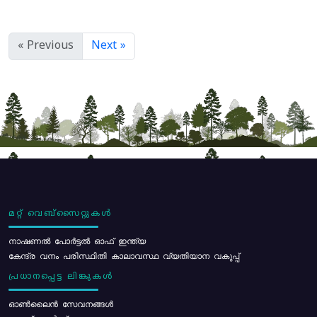
« Previous
Next »
മറ്റ് വെബ്സൈറ്റുകൾ
നാഷണൽ പോർട്ടൽ ഓഫ് ഇന്ത്യ
കേന്ദ്ര വനം പരിസ്ഥിതി കാലാവസ്ഥ വ്യതിയാന വകുപ്പ്
പ്രധാനപ്പെട്ട ലിങ്കുകൾ
ഓൺലൈൻ സേവനങ്ങൾ