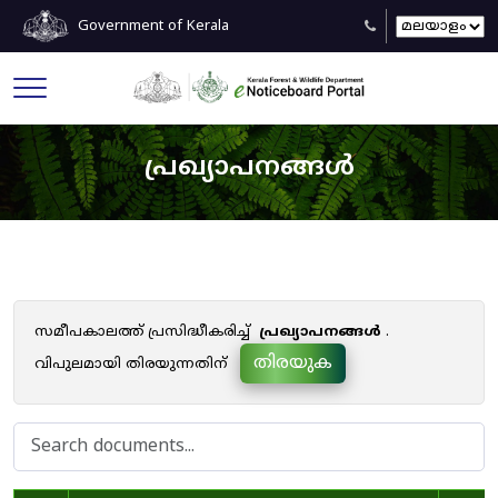
Government of Kerala
പ്രഖ്യാപനങ്ങൾ
സമീപകാലത്ത് പ്രസിദ്ധീകരിച്ച്
പ്രഖ്യാപനങ്ങൾ
.
തിരയുക
വിപുലമായി തിരയുന്നതിന്