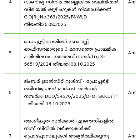
4
വാണിജ്യ സിനിമ അല്ലെങ്കിൽ ടെലിവിഷൻ
Anno
സീരിയൽ ഷൂട്ടിംഗുകൾ നിരോധിക്കൽ.
G.O(Rt)No.363/2025/F&WLD
തീയതി:26.08.2025
ഡെപ്യൂട്ടി റെയിഞ്ച് ഫോറസ്റ്റ്
ഓഫീസർമാരുടെ 3 മാസത്തെ പ്രാഥമിക
5
Anno
പരിശീലനം . ഉത്തരവ് നമ്പർ.Trg 3-
56519/2024 തീയതി:08.10.2025
ടിംബർ ട്രാൻസിറ്റ് റൂൾസ് - പ്രോപ്പർട്ടി
രജിസ്ട്രേഷൻ മാർക്ക്. ഓർഡർ
6
Anno
നമ്പർ.KFDDO/54576/2025/DFOTSKKD/T1
- തീയതി 13.10.2025
അംഗീകൃത സർക്കാർ ഏജൻസികളിൽ
നിന്ന് സിവിൽ വർക്കുകൾക്ക്
7
പ്രൊപ്പോസലുകൾ അഭ്യർത്ഥിക്കുന്നു -
Anno