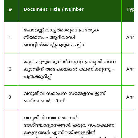
#
Document Title / Number
Type
ഫോറസ്റ്റ് വാച്ചർമാരുടെ പ്രത്യേക
1
നിയമനം - ആദിവാസി
Anno
സെറ്റിൽമെന്റുകളുടെ പട്ടിക
യുവ എഴുത്തുകാർക്കുള്ള പ്രകൃതി പഠന
2
ക്യാമ്പിന് അപേക്ഷകൾ ക്ഷണിക്കുന്നു -
Anno
പത്രക്കുറിപ്പ്
വന്യജീവി സമാപന സമ്മേളനം ഇന്ന്
3
Anno
ഒക്ടോബർ - 9 ന്
വന്യജീവി സങ്കേതങ്ങൾ,
ദേശീയോദ്യാനങ്ങൾ, കടുവ സംരക്ഷണ
കേന്ദ്രങ്ങൾ എന്നിവയ്ക്കുള്ളിൽ