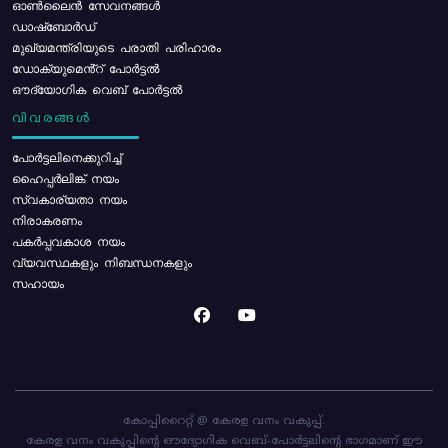
ഓൺലൈൻ സേവനങ്ങൾ
ഡാഷ്ബോർഡ്
മുഖ്യമന്ത്രിയുടെ പരാതി പരിഹാരം
ഡോക്യുമെൻ്റ് പോർട്ടൽ
ഔദ്യോഗിക വെബ് പോർട്ടൽ
വിവരങ്ങൾ
പോര്‍ട്ടലിനെക്കുറിച്ച്
ഹൈപ്പർലിങ്ക് നയം
സ്വകാര്യതാ നയം
നിരാകരണം
പകർപ്പവകാശ നയം
വ്യവസ്ഥകളും നിബന്ധനകളും
സഹായം
കോപ്പിറൈറ്റ് @ കേരള വനം വകുപ്പ്.
കേരള വനം വകുപ്പിന്റെ ഔദ്യോഗിക വെബ്-പോർട്ടലിന്റെ ഭാഗമാണ് ഈ