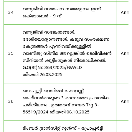
വന്യജീവി സമാപന സമ്മേളനം ഇന്ന്
34
Anno
ഒക്ടോബർ - 9 ന്
വന്യജീവി സങ്കേതങ്ങൾ,
ദേശീയോദ്യാനങ്ങൾ, കടുവ സംരക്ഷണ
കേന്ദ്രങ്ങൾ എന്നിവയ്ക്കുള്ളിൽ
35
വാണിജ്യ സിനിമ അല്ലെങ്കിൽ ടെലിവിഷൻ
Anno
സീരിയൽ ഷൂട്ടിംഗുകൾ നിരോധിക്കൽ.
G.O(Rt)No.363/2025/F&WLD
തീയതി:26.08.2025
ഡെപ്യൂട്ടി റെയിഞ്ച് ഫോറസ്റ്റ്
ഓഫീസർമാരുടെ 3 മാസത്തെ പ്രാഥമിക
36
Anno
പരിശീലനം . ഉത്തരവ് നമ്പർ.Trg 3-
56519/2024 തീയതി:08.10.2025
ടിംബർ ട്രാൻസിറ്റ് റൂൾസ് - പ്രോപ്പർട്ടി