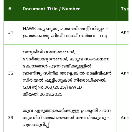
#
Document Title / Number
Type
HAWK കുറ്റകൃത്യ മാനേജ്മെന്റ് സിസ്റ്റം -
31
Anno
ഉപയോക്തൃ ഫീഡ്‌ബാക്ക് സർവേ - reg
വന്യജീവി സങ്കേതങ്ങൾ,
ദേശീയോദ്യാനങ്ങൾ, കടുവ സംരക്ഷണ
കേന്ദ്രങ്ങൾ എന്നിവയ്ക്കുള്ളിൽ
32
വാണിജ്യ സിനിമ അല്ലെങ്കിൽ ടെലിവിഷൻ
Anno
സീരിയൽ ഷൂട്ടിംഗുകൾ നിരോധിക്കൽ.
G.O(Rt)No.363/2025/F&WLD
തീയതി:26.08.2025
യുവ എഴുത്തുകാർക്കുള്ള പ്രകൃതി പഠന
33
ക്യാമ്പിന് അപേക്ഷകൾ ക്ഷണിക്കുന്നു -
Anno
പത്രക്കുറിപ്പ്