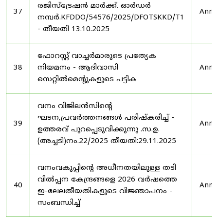
രജിസ്ട്രേഷൻ മാർക്ക്. ഓർഡർ
37
Anno
നമ്പർ.KFDDO/54576/2025/DFOTSKKD/T1
- തീയതി 13.10.2025
ഫോറസ്റ്റ് വാച്ചർമാരുടെ പ്രത്യേക
38
നിയമനം - ആദിവാസി
Anno
സെറ്റിൽമെന്റുകളുടെ പട്ടിക
വനം വിജിലൻസിന്റെ
ഘടന,പ്രവർത്തനങ്ങൾ പരിഷ്കരിച്ച് -
39
Anno
ഉത്തരവ് പുറപ്പെടുവിക്കുന്നു .സ.ഉ.
(അച്ചടി)നം.22/2025 തീയതി:29.11.2025
വനംവകുപ്പിന്റെ അധീനതയിലുള്ള തടി
വിൽപ്പന കേന്ദ്രങ്ങളെ 2026 വർഷത്തെ
40
Anno
ഇ-ലേലതീയതികളുടെ വിജ്ഞാപനം -
സംബന്ധിച്ച്