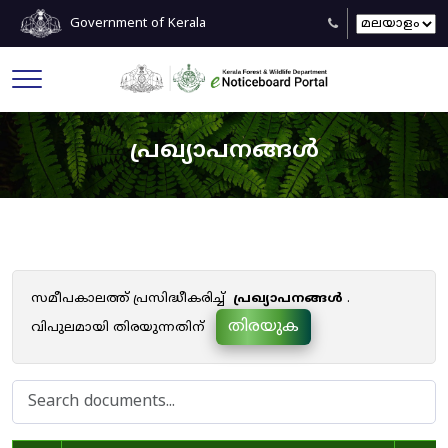
Government of Kerala
പ്രഖ്യാപനങ്ങൾ
സമീപകാലത്ത് പ്രസിദ്ധീകരിച്ച്
പ്രഖ്യാപനങ്ങൾ
.
തിരയുക
വിപുലമായി തിരയുന്നതിന്