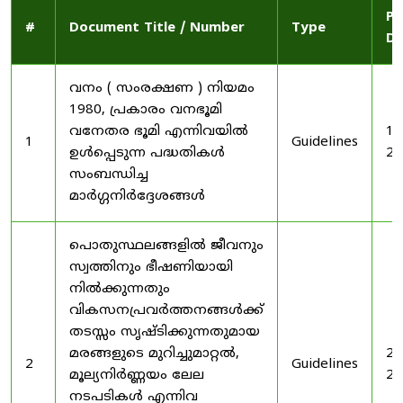
Pu
#
Document Title / Number
Type
Da
വനം ( സംരക്ഷണ ) നിയമം
1980, പ്രകാരം വനഭൂമി
വനേതര ഭൂമി എന്നിവയിൽ
19
1
Guidelines
ഉൾപ്പെടുന്ന പദ്ധതികൾ
20
സംബന്ധിച്ച
മാർഗ്ഗനിർദ്ദേശങ്ങൾ
പൊതുസ്ഥലങ്ങളിൽ ജീവനും
സ്വത്തിനും ഭീഷണിയായി
നിൽക്കുന്നതും
വികസനപ്രവർത്തനങ്ങൾക്ക്
തടസ്സം സൃഷ്ടിക്കുന്നതുമായ
മരങ്ങളുടെ മുറിച്ചുമാറ്റൽ,
20
2
Guidelines
മൂല്യനിർണ്ണയം ലേല
20
നടപടികൾ എന്നിവ