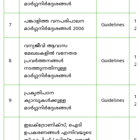
മാർഗ്ഗനിർദ്ദേശങ്ങൾ
പങ്കാളിത്ത വനപരിപാലന
19
7
Guidelines
മാർഗ്ഗനിർദ്ദേശങ്ങൾ 2006
20
വന്യജീവി ആവാസ
മേഖലകളിൽ വനേതര
19
8
പ്രവർത്തനങ്ങൾ
Guidelines
20
നടത്തുന്നതിനുള്ള
മാർഗ്ഗനിർദ്ദേശങ്ങൾ
പ്രകൃതിപഠന
19
9
ക്യാമ്പുകൾക്കുള്ള
Guidelines
20
മാർഗ്ഗനിർദ്ദേശങ്ങൾ
ഇലക്‌ട്രോണിക്‌സ്, ഐടി
ഉപകരണങ്ങൾ എന്നിവയുടെ