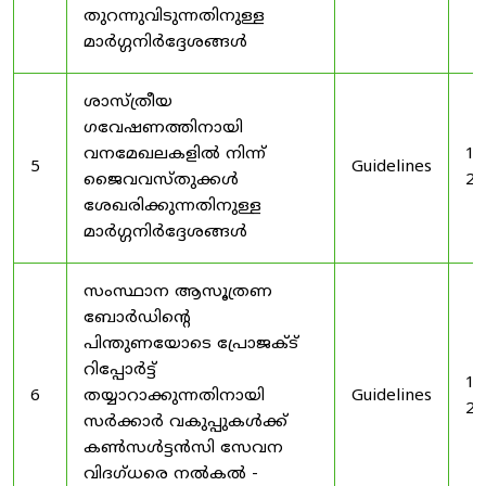
തുറന്നുവിടുന്നതിനുള്ള
മാർഗ്ഗനിർദ്ദേശങ്ങൾ
ശാസ്ത്രീയ
ഗവേഷണത്തിനായി
വനമേഖലകളിൽ നിന്ന്
19
5
Guidelines
ജൈവവസ്തുക്കൾ
20
ശേഖരിക്കുന്നതിനുള്ള
മാർഗ്ഗനിർദ്ദേശങ്ങൾ
സംസ്ഥാന ആസൂത്രണ
ബോർഡിൻ്റെ
പിന്തുണയോടെ പ്രോജക്ട്
റിപ്പോർട്ട്
19
6
തയ്യാറാക്കുന്നതിനായി
Guidelines
20
സർക്കാർ വകുപ്പുകൾക്ക്
കൺസൾട്ടൻസി സേവന
വിദഗ്ധരെ നൽകൽ -