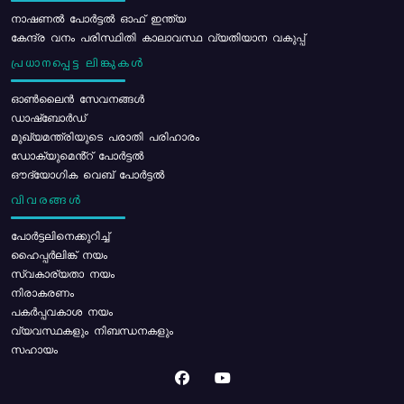
നാഷണൽ പോർട്ടൽ ഓഫ് ഇന്ത്യ
കേന്ദ്ര വനം പരിസ്ഥിതി കാലാവസ്ഥ വ്യതിയാന വകുപ്പ്
പ്രധാനപ്പെട്ട ലിങ്കുകൾ
ഓൺലൈൻ സേവനങ്ങൾ
ഡാഷ്ബോർഡ്
മുഖ്യമന്ത്രിയുടെ പരാതി പരിഹാരം
ഡോക്യുമെൻ്റ് പോർട്ടൽ
ഔദ്യോഗിക വെബ് പോർട്ടൽ
വിവരങ്ങൾ
പോര്‍ട്ടലിനെക്കുറിച്ച്
ഹൈപ്പർലിങ്ക് നയം
സ്വകാര്യതാ നയം
നിരാകരണം
പകർപ്പവകാശ നയം
വ്യവസ്ഥകളും നിബന്ധനകളും
സഹായം