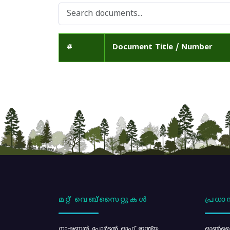
#
Document Title / Number
മറ്റ് വെബ്സൈറ്റുകൾ
പ്രധാന
നാഷണൽ പോർട്ടൽ ഓഫ് ഇന്ത്യ
ഓൺലൈ