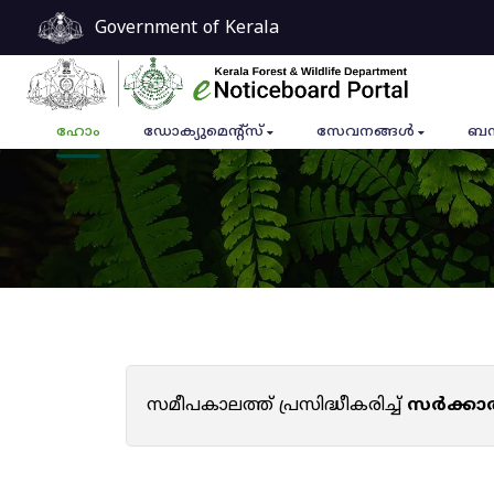
Government of Kerala
ഹോം
ഡോക്യുമെൻ്റ്സ്
സേവനങ്ങൾ
ബന
സമീപകാലത്ത് പ്രസിദ്ധീകരിച്ച്
സർക്കാ