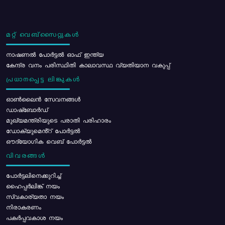
മറ്റ് വെബ്സൈറ്റുകൾ
നാഷണൽ പോർട്ടൽ ഓഫ് ഇന്ത്യ
കേന്ദ്ര വനം പരിസ്ഥിതി കാലാവസ്ഥ വ്യതിയാന വകുപ്പ്
പ്രധാനപ്പെട്ട ലിങ്കുകൾ
ഓൺലൈൻ സേവനങ്ങൾ
ഡാഷ്ബോർഡ്
മുഖ്യമന്ത്രിയുടെ പരാതി പരിഹാരം
ഡോക്യുമെൻ്റ് പോർട്ടൽ
ഔദ്യോഗിക വെബ് പോർട്ടൽ
വിവരങ്ങൾ
പോര്‍ട്ടലിനെക്കുറിച്ച്
ഹൈപ്പർലിങ്ക് നയം
സ്വകാര്യതാ നയം
നിരാകരണം
പകർപ്പവകാശ നയം