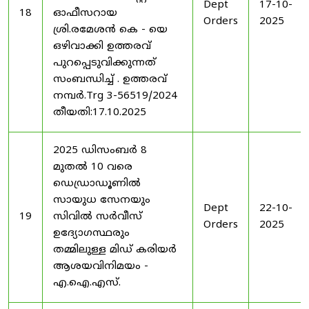
Dept
17-10-
18
ഓഫീസറായ
Orders
2025
ശ്രി.രമേശൻ കെ - യെ
ഒഴിവാക്കി ഉത്തരവ്
പുറപ്പെടുവിക്കുന്നത്
സംബന്ധിച്ച് . ഉത്തരവ്
നമ്പർ.Trg 3-56519/2024
തീയതി:17.10.2025
2025 ഡിസംബർ 8
മുതൽ 10 വരെ
ഡെഡ്രാഡൂണിൽ
സായുധ സേനയും
Dept
22-10-
19
സിവിൽ സർവീസ്
Orders
2025
ഉദ്യോഗസ്ഥരും
തമ്മിലുള്ള മിഡ് കരിയർ
ആശയവിനിമയം -
എ.ഐ.എസ്.