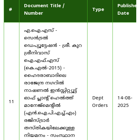
Document Title /
Published
#
Type
Number
Date
എ.ഐ.എസ് -
സെൻട്രൽ
ഡെപ്യൂട്ടേഷൻ - ശ്രീ. കുറ
ശ്രീനിവാസ്
ഐ.എഫ്.എസ്
(കെ.എൽ-2015) -
ഹൈദരാബാദിലെ
രാജേന്ദ്ര നഗറിൽ
നാഷണൽ ഇൻസ്റ്റിറ്റ്യൂട്ട്
ഓഫ് പ്ലാന്റ് ഹെൽത്ത്
Dept
14-08-
11
മാനേജ്‌മെന്റിൽ
Orders
2025
(എൻ.ഐ.പി.എച്ച്.എം)
രജിസ്ട്രാർ
തസ്തികയിലേക്കുള്ള
നിയമനം - സംസ്ഥാന