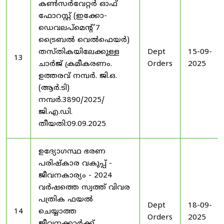
കൺസർവേറ്റർ ഓഫ്
ഫോറസ്റ്റ് (ഇക്കോ-
ഡെവലപ്മെന്റ് 7
ട്രൈബൽ വെൽഫെയർ)
തസ്തികയിലേക്കുള്ള
Dept
15-09-
13
ചാർജ് ക്രമീകരണം.
Orders
2025
ഉത്തരവ് നമ്പർ. ജി.ഒ.
(ആർ.ടി)
നമ്പർ.3890/2025/
ജി.എ.ഡി.
തീയതി:09.09.2025
ഉദ്യോഗസ്ഥ ഭരണ
പരിഷ്കാര വകുപ്പ് -
ജീവനകാര്യം - 2024
വർഷത്തെ സ്വത്ത് വിവര
പത്രിക ഫയൽ
Dept
18-09-
14
ചെയ്യാത്ത
Orders
2025
ജീവനക്കാർക്ക്