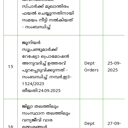
സ്പാർക്ക് മുഖാന്തിരം
ഫയൽ ചെയ്യുന്നതിനായി
സമയം നീട്ടി നൽകിയത്
- സംബന്ധിച്ച്
ജൂനിയർ
സൂപ്രണ്ടുമാർക്ക്
റേഷ്യോ പ്രൊമോഷൻ
അനുവദിച്ച് ഉത്തരവ്
Dept
25-09-
15
പുറപ്പെടുവിക്കുന്നത് -
Orders
2025
സംബന്ധിച്ച് .നമ്പർ.ഇ3-
1524/2023
തീയതി:24.09.2025
ജില്ലാ തലത്തിലും
സംസ്ഥാന തലത്തിലും
വന്യജീവി വാര
Dept
27-09-
16
മത്സരങ്ങൾ