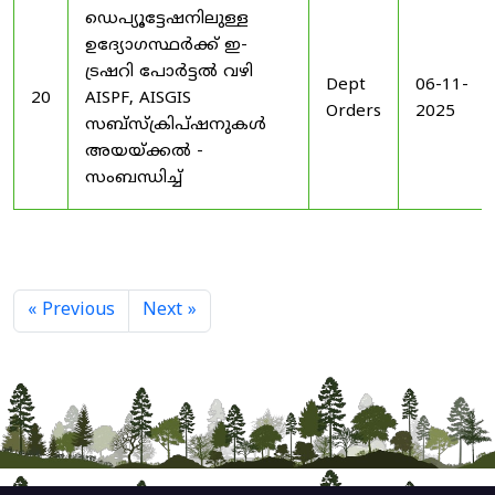
ഡെപ്യൂട്ടേഷനിലുള്ള
ഉദ്യോഗസ്ഥർക്ക് ഇ-
ട്രഷറി പോർട്ടൽ വഴി
Dept
06-11-
20
AISPF, AISGIS
Orders
2025
സബ്‌സ്‌ക്രിപ്‌ഷനുകൾ
അയയ്ക്കൽ -
സംബന്ധിച്ച്
« Previous
Next »