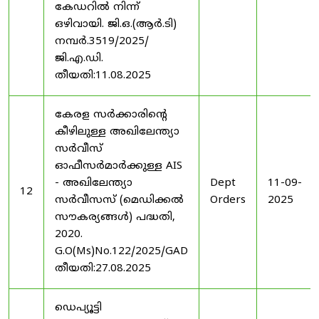
കേഡറിൽ നിന്ന്
ഒഴിവായി. ജി.ഒ.(ആർ.ടി)
നമ്പർ.3519/2025/
ജി.എ.ഡി.
തീയതി:11.08.2025
കേരള സർക്കാരിന്റെ
കീഴിലുള്ള അഖിലേന്ത്യാ
സർവീസ്
ഓഫീസർമാർക്കുള്ള AIS
- അഖിലേന്ത്യാ
Dept
11-09-
12
സർവീസസ് (മെഡിക്കൽ
Orders
2025
സൗകര്യങ്ങൾ) പദ്ധതി,
2020.
G.O(Ms)No.122/2025/GAD
തീയതി:27.08.2025
ഡെപ്യൂട്ടി