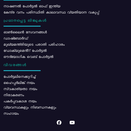
നാഷണൽ പോർട്ടൽ ഓഫ് ഇന്ത്യ
കേന്ദ്ര വനം പരിസ്ഥിതി കാലാവസ്ഥ വ്യതിയാന വകുപ്പ്
പ്രധാനപ്പെട്ട ലിങ്കുകൾ
ഓൺലൈൻ സേവനങ്ങൾ
ഡാഷ്ബോർഡ്
മുഖ്യമന്ത്രിയുടെ പരാതി പരിഹാരം
ഡോക്യുമെൻ്റ് പോർട്ടൽ
ഔദ്യോഗിക വെബ് പോർട്ടൽ
വിവരങ്ങൾ
പോര്‍ട്ടലിനെക്കുറിച്ച്
ഹൈപ്പർലിങ്ക് നയം
സ്വകാര്യതാ നയം
നിരാകരണം
പകർപ്പവകാശ നയം
വ്യവസ്ഥകളും നിബന്ധനകളും
സഹായം