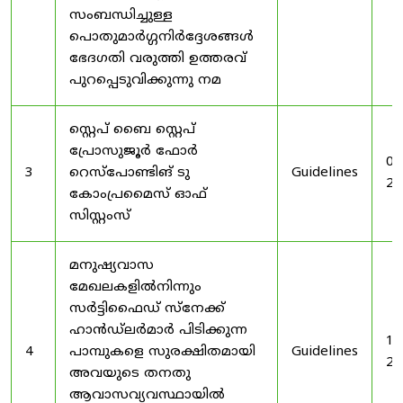
സംബന്ധിച്ചുള്ള
പൊതുമാർഗ്ഗനിർദ്ദേശങ്ങൾ
ഭേദഗതി വരുത്തി ഉത്തരവ്
പുറപ്പെടുവിക്കുന്നു നമ
സ്റ്റെപ് ബൈ സ്റ്റെപ്
പ്രോസുജൂർ ഫോർ
03
3
റെസ്‌പോണ്ടിങ് ടു
Guidelines
20
കോംപ്രമൈസ് ഓഫ്
സിസ്റ്റംസ്
മനുഷ്യവാസ
മേഖലകളിൽനിന്നും
സർട്ടിഫൈഡ് സ്നേക്ക്
ഹാൻഡ്‌ലർമാർ പിടിക്കുന്ന
19
4
പാമ്പുകളെ സുരക്ഷിതമായി
Guidelines
20
അവയുടെ തനതു
ആവാസവ്യവസ്ഥായിൽ