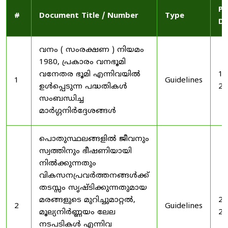
Pu
#
Document Title / Number
Type
Da
വനം ( സംരക്ഷണ ) നിയമം
1980, പ്രകാരം വനഭൂമി
വനേതര ഭൂമി എന്നിവയിൽ
19
1
Guidelines
ഉൾപ്പെടുന്ന പദ്ധതികൾ
20
സംബന്ധിച്ച
മാർഗ്ഗനിർദ്ദേശങ്ങൾ
പൊതുസ്ഥലങ്ങളിൽ ജീവനും
സ്വത്തിനും ഭീഷണിയായി
നിൽക്കുന്നതും
വികസനപ്രവർത്തനങ്ങൾക്ക്
തടസ്സം സൃഷ്ടിക്കുന്നതുമായ
മരങ്ങളുടെ മുറിച്ചുമാറ്റൽ,
20
2
Guidelines
മൂല്യനിർണ്ണയം ലേല
20
നടപടികൾ എന്നിവ