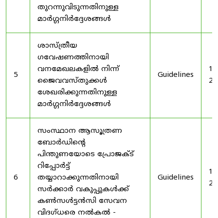
തുറന്നുവിടുന്നതിനുള്ള
മാർഗ്ഗനിർദ്ദേശങ്ങൾ
ശാസ്ത്രീയ
ഗവേഷണത്തിനായി
വനമേഖലകളിൽ നിന്ന്
19
5
Guidelines
ജൈവവസ്തുക്കൾ
20
ശേഖരിക്കുന്നതിനുള്ള
മാർഗ്ഗനിർദ്ദേശങ്ങൾ
സംസ്ഥാന ആസൂത്രണ
ബോർഡിൻ്റെ
പിന്തുണയോടെ പ്രോജക്ട്
റിപ്പോർട്ട്
19
6
തയ്യാറാക്കുന്നതിനായി
Guidelines
20
സർക്കാർ വകുപ്പുകൾക്ക്
കൺസൾട്ടൻസി സേവന
വിദഗ്ധരെ നൽകൽ -