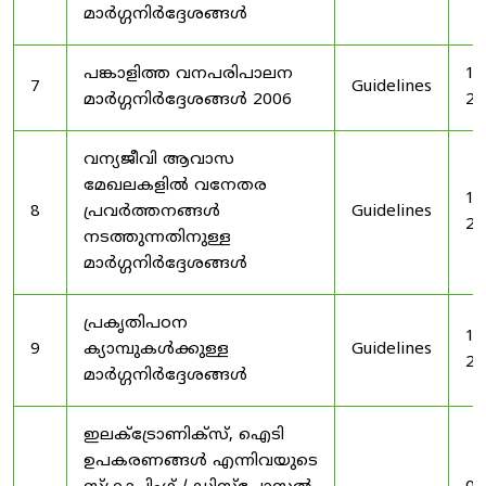
മാർഗ്ഗനിർദ്ദേശങ്ങൾ
പങ്കാളിത്ത വനപരിപാലന
19
7
Guidelines
മാർഗ്ഗനിർദ്ദേശങ്ങൾ 2006
20
വന്യജീവി ആവാസ
മേഖലകളിൽ വനേതര
19
8
പ്രവർത്തനങ്ങൾ
Guidelines
20
നടത്തുന്നതിനുള്ള
മാർഗ്ഗനിർദ്ദേശങ്ങൾ
പ്രകൃതിപഠന
19
9
ക്യാമ്പുകൾക്കുള്ള
Guidelines
20
മാർഗ്ഗനിർദ്ദേശങ്ങൾ
ഇലക്‌ട്രോണിക്‌സ്, ഐടി
ഉപകരണങ്ങൾ എന്നിവയുടെ