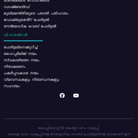
ഓൺലൈൻ സേവനങ്ങൾ
ഡാഷ്ബോർഡ്
മുഖ്യമന്ത്രിയുടെ പരാതി പരിഹാരം
ഡോക്യുമെൻ്റ് പോർട്ടൽ
ഔദ്യോഗിക വെബ് പോർട്ടൽ
വിവരങ്ങൾ
പോര്‍ട്ടലിനെക്കുറിച്ച്
ഹൈപ്പർലിങ്ക് നയം
സ്വകാര്യതാ നയം
നിരാകരണം
പകർപ്പവകാശ നയം
വ്യവസ്ഥകളും നിബന്ധനകളും
സഹായം
കോപ്പിറൈറ്റ് @ കേരള വനം വകുപ്പ്.
കേരള വനം വകുപ്പിന്റെ ഔദ്യോഗിക വെബ്-പോർട്ടലിന്റെ ഭാഗമാണ് ഈ