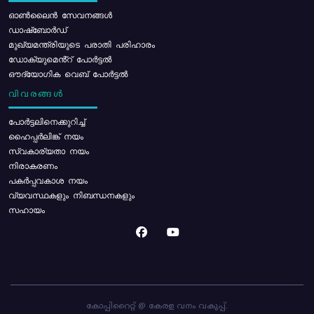
ഓൺലൈൻ സേവനങ്ങൾ
ഡാഷ്ബോർഡ്
മുഖ്യമന്ത്രിയുടെ പരാതി പരിഹാരം
ഡോക്യുമെൻ്റ് പോർട്ടൽ
ഔദ്യോഗിക വെബ് പോർട്ടൽ
വിവരങ്ങൾ
പോര്‍ട്ടലിനെക്കുറിച്ച്
ഹൈപ്പർലിങ്ക് നയം
സ്വകാര്യതാ നയം
നിരാകരണം
പകർപ്പവകാശ നയം
വ്യവസ്ഥകളും നിബന്ധനകളും
സഹായം
കോപ്പിറൈറ്റ് @ കേരള വനം വകുപ്പ്.