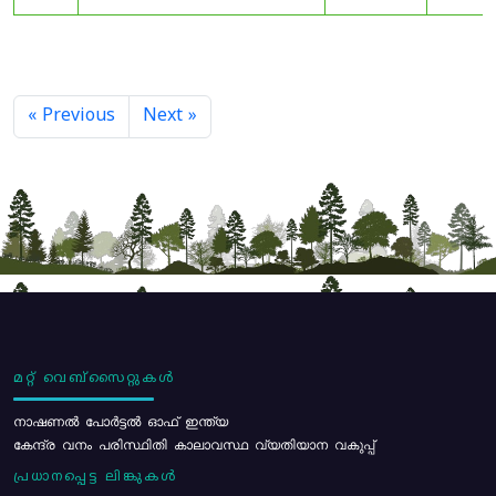
« Previous
Next »
മറ്റ് വെബ്സൈറ്റുകൾ
നാഷണൽ പോർട്ടൽ ഓഫ് ഇന്ത്യ
കേന്ദ്ര വനം പരിസ്ഥിതി കാലാവസ്ഥ വ്യതിയാന വകുപ്പ്
പ്രധാനപ്പെട്ട ലിങ്കുകൾ