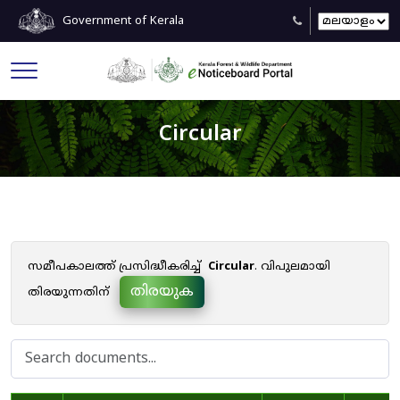
Government of Kerala
Circular
സമീപകാലത്ത് പ്രസിദ്ധീകരിച്ച്
Circular
. വിപുലമായി
തിരയുക
തിരയുന്നതിന്