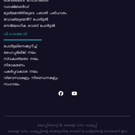
ഓൺലൈൻ സേവനങ്ങൾ
ഡാഷ്ബോർഡ്
മുഖ്യമന്ത്രിയുടെ പരാതി പരിഹാരം
ഡോക്യുമെൻ്റ് പോർട്ടൽ
ഔദ്യോഗിക വെബ് പോർട്ടൽ
വിവരങ്ങൾ
പോര്‍ട്ടലിനെക്കുറിച്ച്
ഹൈപ്പർലിങ്ക് നയം
സ്വകാര്യതാ നയം
നിരാകരണം
പകർപ്പവകാശ നയം
വ്യവസ്ഥകളും നിബന്ധനകളും
സഹായം
കോപ്പിറൈറ്റ് @ കേരള വനം വകുപ്പ്.
കേരള വനം വകുപ്പിന്റെ ഔദ്യോഗിക വെബ്-പോർട്ടലിന്റെ ഭാഗമാണ് ഈ