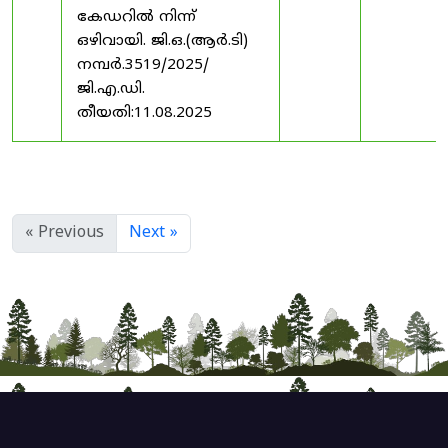
കേഡറിൽ നിന്ന്
ഒഴിവായി. ജി.ഒ.(ആർ.ടി)
നമ്പർ.3519/2025/
ജി.എ.ഡി.
തീയതി:11.08.2025
« Previous
Next »