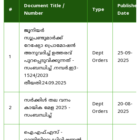
Document Title /
Published
#
Type
Number
Date
ജൂനിയർ
സൂപ്രണ്ടുമാർക്ക്
റേഷ്യോ പ്രൊമോഷൻ
അനുവദിച്ച് ഉത്തരവ്
Dept
25-09-
1
പുറപ്പെടുവിക്കുന്നത് -
Orders
2025
സംബന്ധിച്ച് .നമ്പർ.ഇ3-
1524/2023
തീയതി:24.09.2025
സർക്കിൾ തല വനം
Dept
20-08-
2
കായിക മേള 2025 -
Orders
2025
സംബന്ധിച്ച്
ഐ.എഫ്.എസ് -