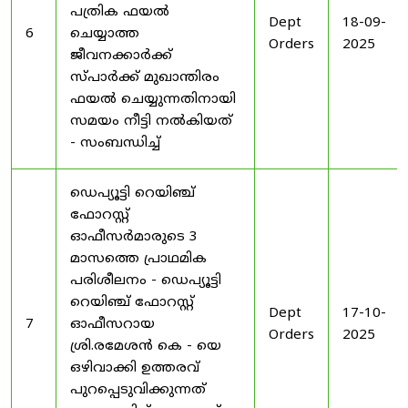
പത്രിക ഫയൽ
Dept
18-09-
6
ചെയ്യാത്ത
Orders
2025
ജീവനക്കാർക്ക്
സ്പാർക്ക് മുഖാന്തിരം
ഫയൽ ചെയ്യുന്നതിനായി
സമയം നീട്ടി നൽകിയത്
- സംബന്ധിച്ച്
ഡെപ്യൂട്ടി റെയിഞ്ച്
ഫോറസ്റ്റ്
ഓഫീസർമാരുടെ 3
മാസത്തെ പ്രാഥമിക
പരിശീലനം - ഡെപ്യൂട്ടി
റെയിഞ്ച് ഫോറസ്റ്റ്
Dept
17-10-
7
ഓഫീസറായ
Orders
2025
ശ്രി.രമേശൻ കെ - യെ
ഒഴിവാക്കി ഉത്തരവ്
പുറപ്പെടുവിക്കുന്നത്