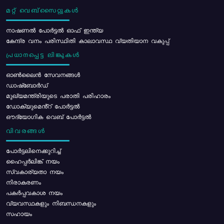
മറ്റ് വെബ്സൈറ്റുകൾ
നാഷണൽ പോർട്ടൽ ഓഫ് ഇന്ത്യ
കേന്ദ്ര വനം പരിസ്ഥിതി കാലാവസ്ഥ വ്യതിയാന വകുപ്പ്
പ്രധാനപ്പെട്ട ലിങ്കുകൾ
ഓൺലൈൻ സേവനങ്ങൾ
ഡാഷ്ബോർഡ്
മുഖ്യമന്ത്രിയുടെ പരാതി പരിഹാരം
ഡോക്യുമെൻ്റ് പോർട്ടൽ
ഔദ്യോഗിക വെബ് പോർട്ടൽ
വിവരങ്ങൾ
പോര്‍ട്ടലിനെക്കുറിച്ച്
ഹൈപ്പർലിങ്ക് നയം
സ്വകാര്യതാ നയം
നിരാകരണം
പകർപ്പവകാശ നയം
വ്യവസ്ഥകളും നിബന്ധനകളും
സഹായം