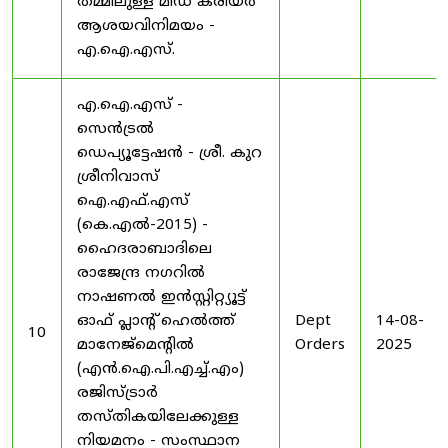
തമ്മിലുള്ള മിഡ് കരിയർ
ആശയവിനിമയം -
എ.ഐ.എസ്.
എ.ഐ.എസ് -
സെൻട്രൽ
ഡെപ്യൂട്ടേഷൻ - ശ്രീ. കുറ
ശ്രീനിവാസ്
ഐ.എഫ്.എസ്
(കെ.എൽ-2015) -
ഹൈദരാബാദിലെ
രാജേന്ദ്ര നഗറിൽ
നാഷണൽ ഇൻസ്റ്റിറ്റ്യൂട്ട്
ഓഫ് പ്ലാന്റ് ഹെൽത്ത്
Dept
14-08-
10
മാനേജ്‌മെന്റിൽ
Orders
2025
(എൻ.ഐ.പി.എച്ച്.എം)
രജിസ്ട്രാർ
തസ്തികയിലേക്കുള്ള
നിയമനം - സംസ്ഥാന