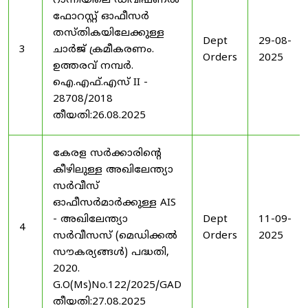
റാന്നിയിലെ ഡിവിഷണൽ
ഫോറസ്റ്റ് ഓഫീസർ
തസ്തികയിലേക്കുള്ള
Dept
29-08-
3
ചാർജ് ക്രമീകരണം.
Orders
2025
ഉത്തരവ് നമ്പർ.
ഐ.എഫ്.എസ് II -
28708/2018
തീയതി:26.08.2025
കേരള സർക്കാരിന്റെ
കീഴിലുള്ള അഖിലേന്ത്യാ
സർവീസ്
ഓഫീസർമാർക്കുള്ള AIS
- അഖിലേന്ത്യാ
Dept
11-09-
4
സർവീസസ് (മെഡിക്കൽ
Orders
2025
സൗകര്യങ്ങൾ) പദ്ധതി,
2020.
G.O(Ms)No.122/2025/GAD
തീയതി:27.08.2025