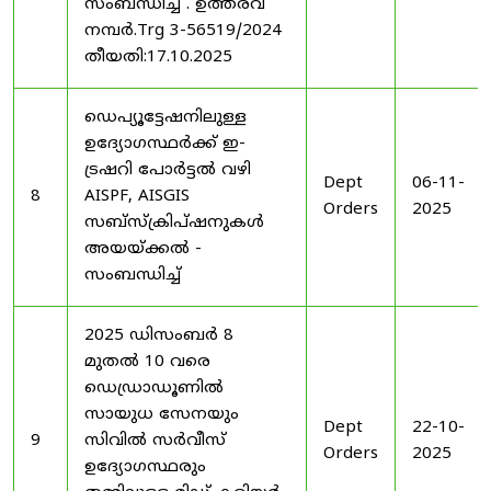
സംബന്ധിച്ച് . ഉത്തരവ്
നമ്പർ.Trg 3-56519/2024
തീയതി:17.10.2025
ഡെപ്യൂട്ടേഷനിലുള്ള
ഉദ്യോഗസ്ഥർക്ക് ഇ-
ട്രഷറി പോർട്ടൽ വഴി
Dept
06-11-
8
AISPF, AISGIS
Orders
2025
സബ്‌സ്‌ക്രിപ്‌ഷനുകൾ
അയയ്ക്കൽ -
സംബന്ധിച്ച്
2025 ഡിസംബർ 8
മുതൽ 10 വരെ
ഡെഡ്രാഡൂണിൽ
സായുധ സേനയും
Dept
22-10-
9
സിവിൽ സർവീസ്
Orders
2025
ഉദ്യോഗസ്ഥരും