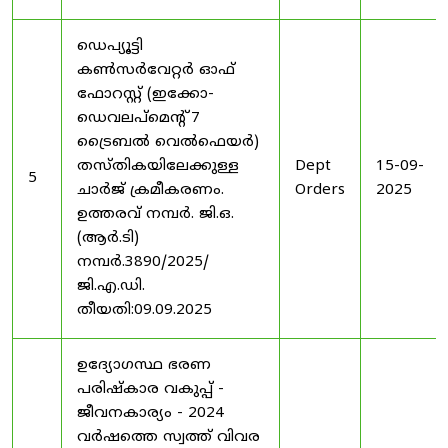
ഡെപ്യൂട്ടി
കൺസർവേറ്റർ ഓഫ്
ഫോറസ്റ്റ് (ഇക്കോ-
ഡെവലപ്മെന്റ് 7
ട്രൈബൽ വെൽഫെയർ)
തസ്തികയിലേക്കുള്ള
Dept
15-09-
5
ചാർജ് ക്രമീകരണം.
Orders
2025
ഉത്തരവ് നമ്പർ. ജി.ഒ.
(ആർ.ടി)
നമ്പർ.3890/2025/
ജി.എ.ഡി.
തീയതി:09.09.2025
ഉദ്യോഗസ്ഥ ഭരണ
പരിഷ്കാര വകുപ്പ് -
ജീവനകാര്യം - 2024
വർഷത്തെ സ്വത്ത് വിവര