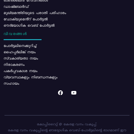
ഓൺലൈൻ സേവനങ്ങൾ
ഡാഷ്ബോർഡ്
മുഖ്യമന്ത്രിയുടെ പരാതി പരിഹാരം
ഡോക്യുമെൻ്റ് പോർട്ടൽ
ഔദ്യോഗിക വെബ് പോർട്ടൽ
വിവരങ്ങൾ
പോര്‍ട്ടലിനെക്കുറിച്ച്
ഹൈപ്പർലിങ്ക് നയം
സ്വകാര്യതാ നയം
നിരാകരണം
പകർപ്പവകാശ നയം
വ്യവസ്ഥകളും നിബന്ധനകളും
സഹായം
കോപ്പിറൈറ്റ് @ കേരള വനം വകുപ്പ്.
കേരള വനം വകുപ്പിന്റെ ഔദ്യോഗിക വെബ്-പോർട്ടലിന്റെ ഭാഗമാണ് ഈ