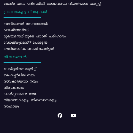
കേന്ദ്ര വനം പരിസ്ഥിതി കാലാവസ്ഥ വ്യതിയാന വകുപ്പ്
പ്രധാനപ്പെട്ട ലിങ്കുകൾ
ഓൺലൈൻ സേവനങ്ങൾ
ഡാഷ്ബോർഡ്
മുഖ്യമന്ത്രിയുടെ പരാതി പരിഹാരം
ഡോക്യുമെൻ്റ് പോർട്ടൽ
ഔദ്യോഗിക വെബ് പോർട്ടൽ
വിവരങ്ങൾ
പോര്‍ട്ടലിനെക്കുറിച്ച്
ഹൈപ്പർലിങ്ക് നയം
സ്വകാര്യതാ നയം
നിരാകരണം
പകർപ്പവകാശ നയം
വ്യവസ്ഥകളും നിബന്ധനകളും
സഹായം