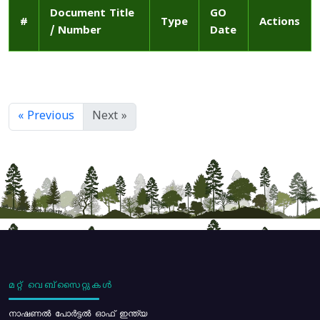
Document Title
GO
#
Type
Actions
/ Number
Date
« Previous
Next »
മറ്റ് വെബ്സൈറ്റുകൾ
നാഷണൽ പോർട്ടൽ ഓഫ് ഇന്ത്യ