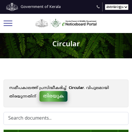
Government of Kerala
Circular
സമീപകാലത്ത് പ്രസിദ്ധീകരിച്ച്
Circular
. വിപുലമായി
തിരയുക
തിരയുന്നതിന്