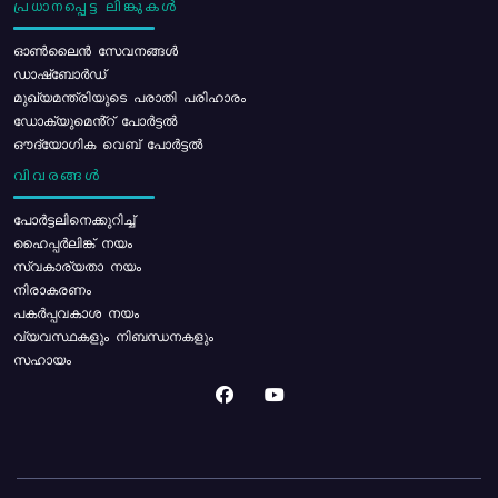
പ്രധാനപ്പെട്ട ലിങ്കുകൾ
ഓൺലൈൻ സേവനങ്ങൾ
ഡാഷ്ബോർഡ്
മുഖ്യമന്ത്രിയുടെ പരാതി പരിഹാരം
ഡോക്യുമെൻ്റ് പോർട്ടൽ
ഔദ്യോഗിക വെബ് പോർട്ടൽ
വിവരങ്ങൾ
പോര്‍ട്ടലിനെക്കുറിച്ച്
ഹൈപ്പർലിങ്ക് നയം
സ്വകാര്യതാ നയം
നിരാകരണം
പകർപ്പവകാശ നയം
വ്യവസ്ഥകളും നിബന്ധനകളും
സഹായം