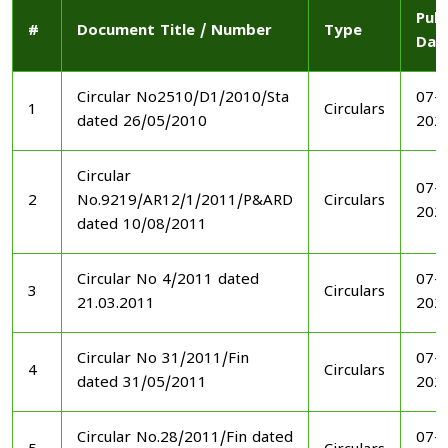
Publ
#
Document Title / Number
Type
Dat
Circular No2510/D1/2010/Sta
07-1
1
Circulars
dated 26/05/2010
202
Circular
07-1
2
No.9219/AR12/1/2011/P&ARD
Circulars
202
dated 10/08/2011
Circular No 4/2011 dated
07-1
3
Circulars
21.03.2011
202
Circular No 31/2011/Fin
07-1
4
Circulars
dated 31/05/2011
202
Circular No.28/2011/Fin dated
07-1