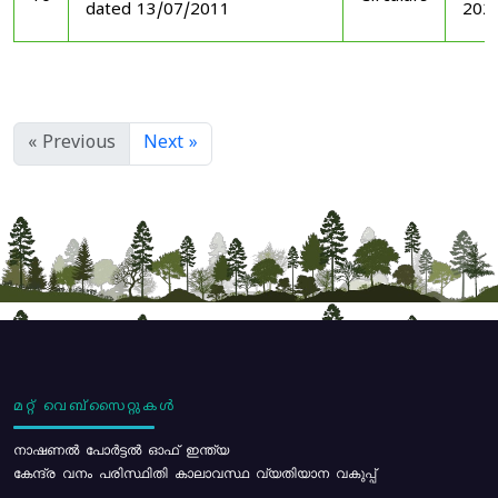
dated 13/07/2011
202
« Previous
Next »
മറ്റ് വെബ്സൈറ്റുകൾ
നാഷണൽ പോർട്ടൽ ഓഫ് ഇന്ത്യ
കേന്ദ്ര വനം പരിസ്ഥിതി കാലാവസ്ഥ വ്യതിയാന വകുപ്പ്