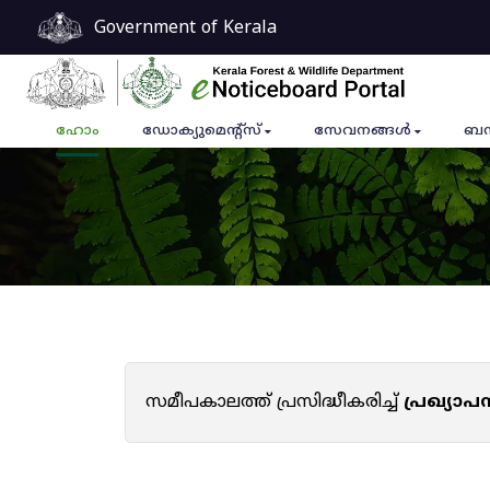
Government of Kerala
ഹോം
ഡോക്യുമെൻ്റ്സ്
സേവനങ്ങൾ
ബന
സമീപകാലത്ത് പ്രസിദ്ധീകരിച്ച്
പ്രഖ്യാ