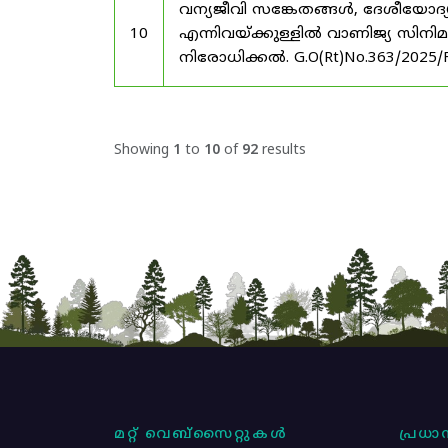
വന്യജീവി സങ്കേതങ്ങൾ, ദേശീയോദ്
10
എന്നിവയ്ക്കുള്ളിൽ വാണിജ്യ സിനി
നിരോധിക്കൽ. G.O(Rt)No.363/2025/
Showing
1
to
10
of
92
results
മറ്റ് വെബ്സൈറ്റുകൾ
പ്രധാന