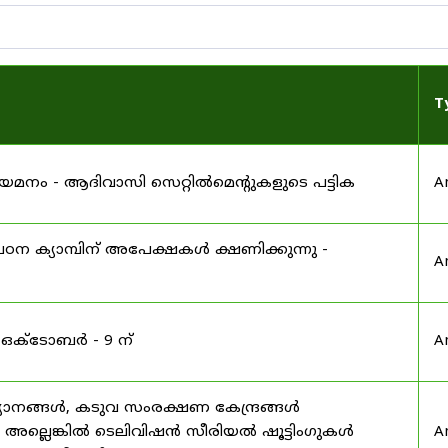
T
 നിയമനം - ആദിവാസി സെറ്റിൽമെന്റുകളുടെ പട്ടിക
A
ഠന ക്യാമ്പിന് അപേക്ഷകൾ ക്ഷണിക്കുന്നു -
A
 ഒക്ടോബർ - 9 ന്
A
യാനങ്ങൾ, കടുവ സംരക്ഷണ കേന്ദ്രങ്ങൾ
മ അല്ലെങ്കിൽ ടെലിവിഷൻ സീരിയൽ ഷൂട്ടിംഗുകൾ
A