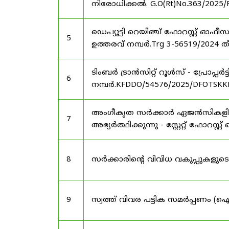
നിരോധിക്കൽ. G.O(Rt)No.363/2025/
ഡെപ്യൂട്ടി റെയിഞ്ച് ഫോറസ്റ്റ് ഓ
5
ഉത്തരവ് നമ്പർ.Trg 3-56519/2024 ത
ടിംബർ ട്രാൻസിറ്റ് റൂൾസ് - പ്രോപ്പ
6
നമ്പർ.KFDDO/54576/2025/DFOTSKKD
അംഗീകൃത സർക്കാർ ഏജൻസികളിൽ 
7
അഭ്യർത്ഥിക്കുന്നു - സ്റ്റേറ്റ് ഫോറസ്റ്റ് 
8
സർക്കാരിന്റെ വിവിധ വകുപ്പുകള
9
സ്വത്ത് വിവര പട്ടിക സമർപ്പണം