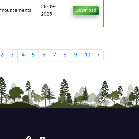
26-09-
nnouncements
Download
2025
2
3
4
5
6
7
8
9
10
›