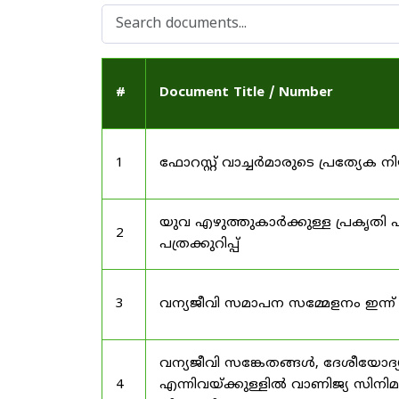
#
Document Title / Number
1
ഫോറസ്റ്റ് വാച്ചർമാരുടെ പ്രത്യേക
യുവ എഴുത്തുകാർക്കുള്ള പ്രകൃതി പ
2
പത്രക്കുറിപ്പ്
3
വന്യജീവി സമാപന സമ്മേളനം ഇന്ന്
വന്യജീവി സങ്കേതങ്ങൾ, ദേശീയോദ്
4
എന്നിവയ്ക്കുള്ളിൽ വാണിജ്യ സിനി