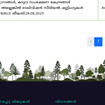
യാനങ്ങൾ, കടുവ സംരക്ഷണ കേന്ദ്രങ്ങൾ
മ അല്ലെങ്കിൽ ടെലിവിഷൻ സീരിയൽ ഷൂട്ടിംഗുകൾ
A
F&WLD തീയതി:26.08.2025
‹
1
പ്പെട്ട ലിങ്കുകൾ
വിവരങ്ങൾ