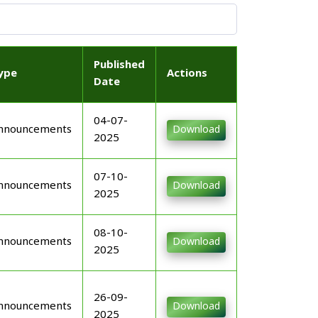
Published
ype
Actions
Date
04-07-
nnouncements
Download
2025
07-10-
nnouncements
Download
2025
08-10-
nnouncements
Download
2025
26-09-
nnouncements
Download
2025