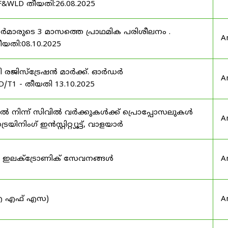
F&WLD തീയതി:26.08.2025
ഫീസർമാരുടെ 3 മാസത്തെ പ്രാഥമിക പരിശീലനം .
A
ീയതി:08.10.2025
ർട്ടി രജിസ്ട്രേഷൻ മാർക്ക്. ഓർഡർ
A
/T1 - തീയതി 13.10.2025
നിന്ന് സിവിൽ വർക്കുകൾക്ക് പ്രൊപ്പോസലുകൾ
A
ട്രെയിനിംഗ് ഇൻസ്റ്റിറ്റ്യൂട്ട്, വാളയാർ
ുടെ ഇലക്ട്രോണിക് സേവനങ്ങൾ
A
 (ഐ എഫ് എസ)
A