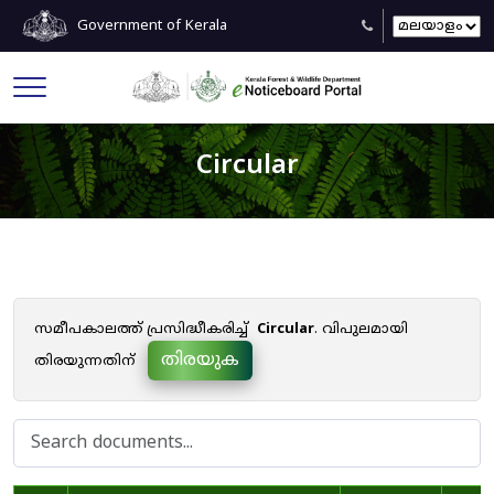
Government of Kerala
Circular
സമീപകാലത്ത് പ്രസിദ്ധീകരിച്ച്
Circular
. വിപുലമായി
തിരയുക
തിരയുന്നതിന്