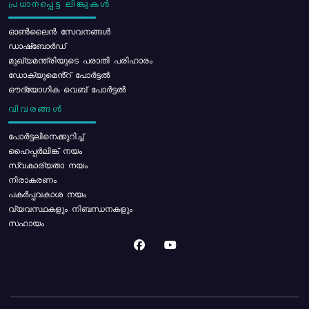
പ്രധാനപ്പെട്ട ലിങ്കുകൾ
ഓൺലൈൻ സേവനങ്ങൾ
ഡാഷ്ബോർഡ്
മുഖ്യമന്ത്രിയുടെ പരാതി പരിഹാരം
ഡോക്യുമെൻ്റ് പോർട്ടൽ
ഔദ്യോഗിക വെബ് പോർട്ടൽ
വിവരങ്ങൾ
പോര്‍ട്ടലിനെക്കുറിച്ച്
ഹൈപ്പർലിങ്ക് നയം
സ്വകാര്യതാ നയം
നിരാകരണം
പകർപ്പവകാശ നയം
വ്യവസ്ഥകളും നിബന്ധനകളും
സഹായം