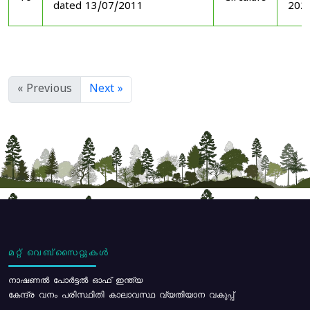
dated 13/07/2011
202
« Previous
Next »
മറ്റ് വെബ്സൈറ്റുകൾ
നാഷണൽ പോർട്ടൽ ഓഫ് ഇന്ത്യ
കേന്ദ്ര വനം പരിസ്ഥിതി കാലാവസ്ഥ വ്യതിയാന വകുപ്പ്