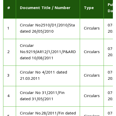
Publ
#
Document Title / Number
Type
Dat
Circular No2510/D1/2010/Sta
07-1
1
Circulars
dated 26/05/2010
202
Circular
07-1
2
No.9219/AR12/1/2011/P&ARD
Circulars
202
dated 10/08/2011
Circular No 4/2011 dated
07-1
3
Circulars
21.03.2011
202
Circular No 31/2011/Fin
07-1
4
Circulars
dated 31/05/2011
202
Circular No.28/2011/Fin dated
07-1