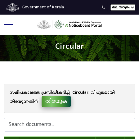
Government of Kerala
Circular
സമീപകാലത്ത് പ്രസിദ്ധീകരിച്ച്
Circular
. വിപുലമായി
തിരയുക
തിരയുന്നതിന്