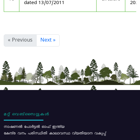
dated 13/07/2011
202
« Previous
Next »
മറ്റ് വെബ്സൈറ്റുകൾ
നാഷണൽ പോർട്ടൽ ഓഫ് ഇന്ത്യ
കേന്ദ്ര വനം പരിസ്ഥിതി കാലാവസ്ഥ വ്യതിയാന വകുപ്പ്