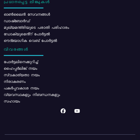
പ്രധാനപ്പെട്ട ലിങ്കുകൾ
ഓൺലൈൻ സേവനങ്ങൾ
ഡാഷ്ബോർഡ്
മുഖ്യമന്ത്രിയുടെ പരാതി പരിഹാരം
ഡോക്യുമെൻ്റ് പോർട്ടൽ
ഔദ്യോഗിക വെബ് പോർട്ടൽ
വിവരങ്ങൾ
പോര്‍ട്ടലിനെക്കുറിച്ച്
ഹൈപ്പർലിങ്ക് നയം
സ്വകാര്യതാ നയം
നിരാകരണം
പകർപ്പവകാശ നയം
വ്യവസ്ഥകളും നിബന്ധനകളും
സഹായം