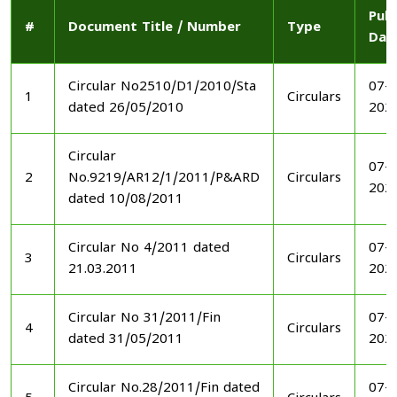
Publ
#
Document Title / Number
Type
Dat
Circular No2510/D1/2010/Sta
07-1
1
Circulars
dated 26/05/2010
202
Circular
07-1
2
No.9219/AR12/1/2011/P&ARD
Circulars
202
dated 10/08/2011
Circular No 4/2011 dated
07-1
3
Circulars
21.03.2011
202
Circular No 31/2011/Fin
07-1
4
Circulars
dated 31/05/2011
202
Circular No.28/2011/Fin dated
07-1