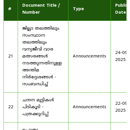
Document Title /
Publis
#
Type
Number
Date
ജില്ലാ തലത്തിലും
സംസ്ഥാന
തലത്തിലും
വന്യജീവി വാര
24-09-
21
മത്സരങ്ങൾ
Announcements
2025
നടത്തുന്നതിനുള്ള
അന്തിമ
നിർദ്ദേശങ്ങൾ -
സംബന്ധിച്ച്
ചന്ദന മുട്ടികൾ
22-09-
22
പിടികൂടി -
Announcements
2025
പത്രക്കുറിപ്പ്