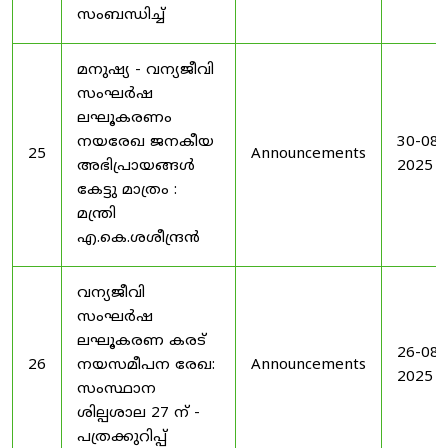
സംബന്ധിച്ച്
മനുഷ്യ - വന്യജീവി
സംഘർഷ
ലഘൂകരണം
നയരേഖ ജനകീയ
30-08-
25
Announcements
അഭിപ്രായങ്ങൾ
2025
കേട്ടു മാത്രം :
മന്ത്രി
എ.കെ.ശശീന്ദ്രൻ
വന്യജീവി
സംഘർഷ
ലഘൂകരണ കരട്
26-08-
26
നയസമീപന രേഖ:
Announcements
2025
സംസ്ഥാന
ശില്പശാല 27 ന് -
പത്രക്കുറിപ്പ്