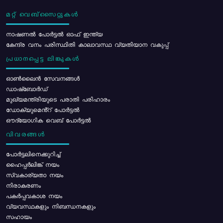
മറ്റ് വെബ്സൈറ്റുകൾ
നാഷണൽ പോർട്ടൽ ഓഫ് ഇന്ത്യ
കേന്ദ്ര വനം പരിസ്ഥിതി കാലാവസ്ഥ വ്യതിയാന വകുപ്പ്
പ്രധാനപ്പെട്ട ലിങ്കുകൾ
ഓൺലൈൻ സേവനങ്ങൾ
ഡാഷ്ബോർഡ്
മുഖ്യമന്ത്രിയുടെ പരാതി പരിഹാരം
ഡോക്യുമെൻ്റ് പോർട്ടൽ
ഔദ്യോഗിക വെബ് പോർട്ടൽ
വിവരങ്ങൾ
പോര്‍ട്ടലിനെക്കുറിച്ച്
ഹൈപ്പർലിങ്ക് നയം
സ്വകാര്യതാ നയം
നിരാകരണം
പകർപ്പവകാശ നയം
വ്യവസ്ഥകളും നിബന്ധനകളും
സഹായം