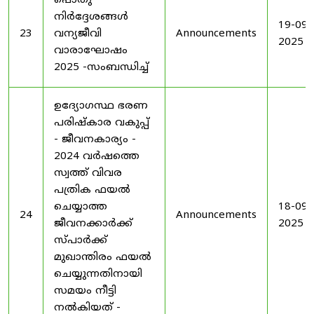
പൊതു
നിർദ്ദേശങ്ങൾ
19-09-
23
വന്യജീവി
Announcements
2025
വാരാഘോഷം
2025 -സംബന്ധിച്ച്
ഉദ്യോഗസ്ഥ ഭരണ
പരിഷ്കാര വകുപ്പ്
- ജീവനകാര്യം -
2024 വർഷത്തെ
സ്വത്ത് വിവര
പത്രിക ഫയൽ
ചെയ്യാത്ത
18-09-
24
Announcements
ജീവനക്കാർക്ക്
2025
സ്പാർക്ക്
മുഖാന്തിരം ഫയൽ
ചെയ്യുന്നതിനായി
സമയം നീട്ടി
നൽകിയത് -