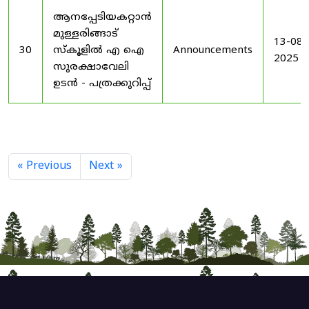
ആനപ്പേടിയകറ്റാൻ
മുള്ളരിങ്ങാട്
13-08-
30
സ്കൂളിൽ എ ഐ
Announcements
2025
സുരക്ഷാവേലി
ഉടൻ - പത്രക്കുറിപ്പ്
« Previous
Next »