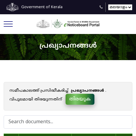
Government of Kerala
പ്രഖ്യാപനങ്ങൾ
സമീപകാലത്ത് പ്രസിദ്ധീകരിച്ച്
പ്രഖ്യാപനങ്ങൾ
.
തിരയുക
വിപുലമായി തിരയുന്നതിന്