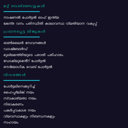
മറ്റ് വെബ്സൈറ്റുകൾ
നാഷണൽ പോർട്ടൽ ഓഫ് ഇന്ത്യ
കേന്ദ്ര വനം പരിസ്ഥിതി കാലാവസ്ഥ വ്യതിയാന വകുപ്പ്
പ്രധാനപ്പെട്ട ലിങ്കുകൾ
ഓൺലൈൻ സേവനങ്ങൾ
ഡാഷ്ബോർഡ്
മുഖ്യമന്ത്രിയുടെ പരാതി പരിഹാരം
ഡോക്യുമെൻ്റ് പോർട്ടൽ
ഔദ്യോഗിക വെബ് പോർട്ടൽ
വിവരങ്ങൾ
പോര്‍ട്ടലിനെക്കുറിച്ച്
ഹൈപ്പർലിങ്ക് നയം
സ്വകാര്യതാ നയം
നിരാകരണം
പകർപ്പവകാശ നയം
വ്യവസ്ഥകളും നിബന്ധനകളും
സഹായം