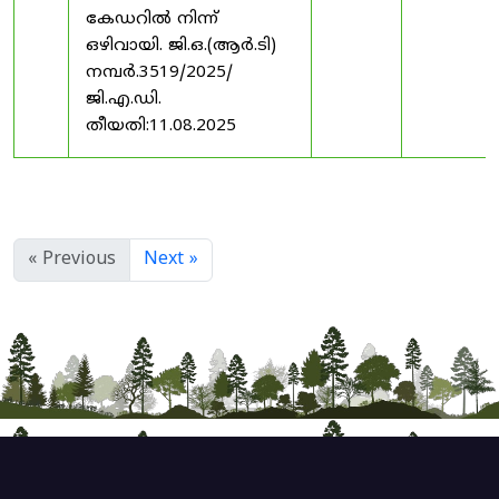
കേഡറിൽ നിന്ന്
ഒഴിവായി. ജി.ഒ.(ആർ.ടി)
നമ്പർ.3519/2025/
ജി.എ.ഡി.
തീയതി:11.08.2025
« Previous
Next »