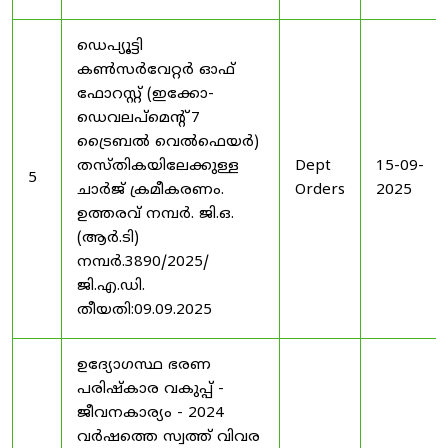
ഡെപ്യൂട്ടി
കൺസർവേറ്റർ ഓഫ്
ഫോറസ്റ്റ് (ഇക്കോ-
ഡെവലപ്മെന്റ് 7
ട്രൈബൽ വെൽഫെയർ)
തസ്തികയിലേക്കുള്ള
Dept
15-09-
5
ചാർജ് ക്രമീകരണം.
Orders
2025
ഉത്തരവ് നമ്പർ. ജി.ഒ.
(ആർ.ടി)
നമ്പർ.3890/2025/
ജി.എ.ഡി.
തീയതി:09.09.2025
ഉദ്യോഗസ്ഥ ഭരണ
പരിഷ്കാര വകുപ്പ് -
ജീവനകാര്യം - 2024
വർഷത്തെ സ്വത്ത് വിവര