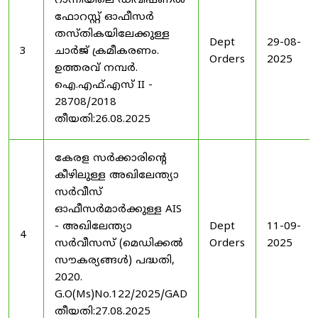
റാന്നിയിലെ ഡിവിഷണൽ
ഫോറസ്റ്റ് ഓഫീസർ
തസ്തികയിലേക്കുള്ള
Dept
29-08-
3
ചാർജ് ക്രമീകരണം.
Orders
2025
ഉത്തരവ് നമ്പർ.
ഐ.എഫ്.എസ് II -
28708/2018
തീയതി:26.08.2025
കേരള സർക്കാരിന്റെ
കീഴിലുള്ള അഖിലേന്ത്യാ
സർവീസ്
ഓഫീസർമാർക്കുള്ള AIS
- അഖിലേന്ത്യാ
Dept
11-09-
4
സർവീസസ് (മെഡിക്കൽ
Orders
2025
സൗകര്യങ്ങൾ) പദ്ധതി,
2020.
G.O(Ms)No.122/2025/GAD
തീയതി:27.08.2025