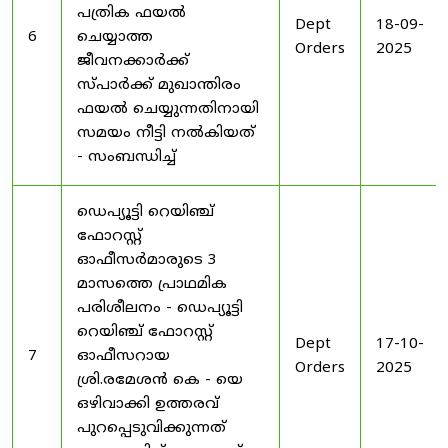
പത്രിക ഫയൽ
Dept
18-09-
6
ചെയ്യാത്ത
Orders
2025
ജീവനക്കാർക്ക്
സ്പാർക്ക് മുഖാന്തിരം
ഫയൽ ചെയ്യുന്നതിനായി
സമയം നീട്ടി നൽകിയത്
- സംബന്ധിച്ച്
ഡെപ്യൂട്ടി റെയിഞ്ച്
ഫോറസ്റ്റ്
ഓഫീസർമാരുടെ 3
മാസത്തെ പ്രാഥമിക
പരിശീലനം - ഡെപ്യൂട്ടി
റെയിഞ്ച് ഫോറസ്റ്റ്
Dept
17-10-
7
ഓഫീസറായ
Orders
2025
ശ്രി.രമേശൻ കെ - യെ
ഒഴിവാക്കി ഉത്തരവ്
പുറപ്പെടുവിക്കുന്നത്