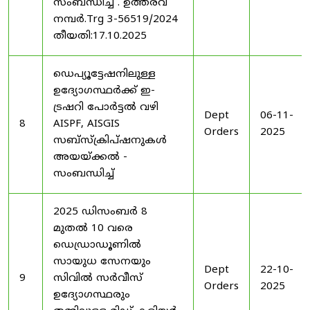
സംബന്ധിച്ച് . ഉത്തരവ്
നമ്പർ.Trg 3-56519/2024
തീയതി:17.10.2025
ഡെപ്യൂട്ടേഷനിലുള്ള
ഉദ്യോഗസ്ഥർക്ക് ഇ-
ട്രഷറി പോർട്ടൽ വഴി
Dept
06-11-
8
AISPF, AISGIS
Orders
2025
സബ്‌സ്‌ക്രിപ്‌ഷനുകൾ
അയയ്ക്കൽ -
സംബന്ധിച്ച്
2025 ഡിസംബർ 8
മുതൽ 10 വരെ
ഡെഡ്രാഡൂണിൽ
സായുധ സേനയും
Dept
22-10-
9
സിവിൽ സർവീസ്
Orders
2025
ഉദ്യോഗസ്ഥരും