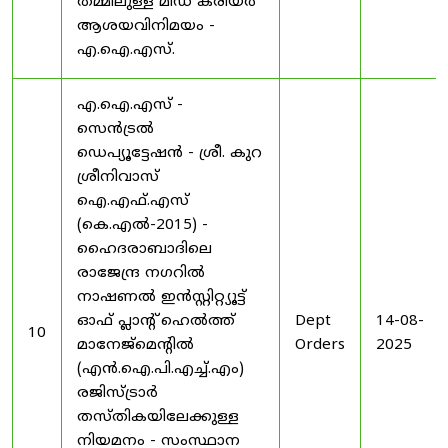
തമ്മിലുള്ള മിഡ് കരിയർ
ആശയവിനിമയം -
എ.ഐ.എസ്.
എ.ഐ.എസ് -
സെൻട്രൽ
ഡെപ്യൂട്ടേഷൻ - ശ്രീ. കുറ
ശ്രീനിവാസ്
ഐ.എഫ്.എസ്
(കെ.എൽ-2015) -
ഹൈദരാബാദിലെ
രാജേന്ദ്ര നഗറിൽ
നാഷണൽ ഇൻസ്റ്റിറ്റ്യൂട്ട്
ഓഫ് പ്ലാന്റ് ഹെൽത്ത്
Dept
14-08-
10
മാനേജ്‌മെന്റിൽ
Orders
2025
(എൻ.ഐ.പി.എച്ച്.എം)
രജിസ്ട്രാർ
തസ്തികയിലേക്കുള്ള
നിയമനം - സംസ്ഥാന