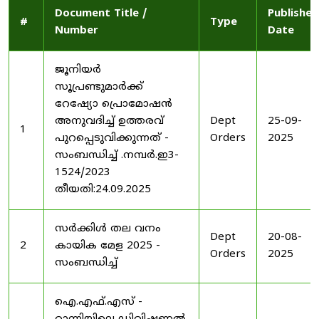
Document Title /
Published
#
Type
Number
Date
ജൂനിയർ
സൂപ്രണ്ടുമാർക്ക്
റേഷ്യോ പ്രൊമോഷൻ
അനുവദിച്ച് ഉത്തരവ്
Dept
25-09-
1
പുറപ്പെടുവിക്കുന്നത് -
Orders
2025
സംബന്ധിച്ച് .നമ്പർ.ഇ3-
1524/2023
തീയതി:24.09.2025
സർക്കിൾ തല വനം
Dept
20-08-
2
കായിക മേള 2025 -
Orders
2025
സംബന്ധിച്ച്
ഐ.എഫ്.എസ് -