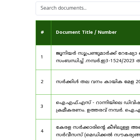
#
Document Title / Number
ജൂനിയർ സൂപ്രണ്ടുമാർക്ക് റേഷ്യോ 
1
സംബന്ധിച്ച് .നമ്പർ.ഇ3-1524/2023 
2
സർക്കിൾ തല വനം കായിക മേള 2025
ഐ.എഫ്.എസ് - റാന്നിയിലെ ഡിവി
3
ക്രമീകരണം. ഉത്തരവ് നമ്പർ. ഐ.എഫ
കേരള സർക്കാരിന്റെ കീഴിലുള്ള അഖ
4
സർവീസസ് (മെഡിക്കൽ സൗകര്യങ്ങൾ) 