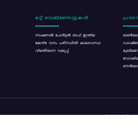
മറ്റ് വെബ്സൈറ്റുകൾ
പ്രധാന
നാഷണൽ പോർട്ടൽ ഓഫ് ഇന്ത്യ
ഓൺലൈ
കേന്ദ്ര വനം പരിസ്ഥിതി കാലാവസ്ഥ
ഡാഷ്ബ
വ്യതിയാന വകുപ്പ്
മുഖ്യമന
ഡോക്യു
ഔദ്യോഗ
കേരള വനം വകു
ഉള്ളടക്ക