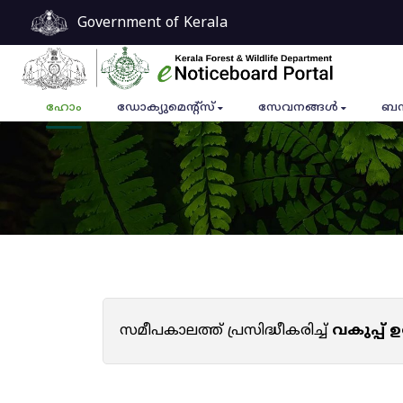
Government of Kerala
ഹോം
ഡോക്യുമെൻ്റ്സ്
സേവനങ്ങൾ
ബന
സമീപകാലത്ത് പ്രസിദ്ധീകരിച്ച്
വകുപ്പ്