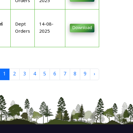
Orders
2025
-
ിൽ
Dept
14-08-
Download
Orders
2025
1
2
3
4
5
6
7
8
9
›