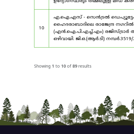
ഉദ്യോഗസ്ഥരും തമ്മിലുള്ള മിഡ
എ.ഐ.എസ് - സെൻട്രൽ ഡെപ്യൂട്ടേഷ
ഹൈദരാബാദിലെ രാജേന്ദ്ര നഗറിൽ നാഷണ
10
(എൻ.ഐ.പി.എച്ച്.എം) രജിസ്ട്രാർ
ഒഴിവായി. ജി.ഒ.(ആർ.ടി) നമ്പർ.3519
Showing
1
to
10
of
89
results