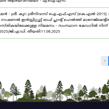
് കരിയർ ആശയവിനിമയം - എ.ഐ.എസ്.
ൻ - ശ്രീ. കുറ ശ്രീനിവാസ് ഐ.എഫ്.എസ് (കെ.എൽ-2015) 
ൽ ഇൻസ്റ്റിറ്റ്യൂട്ട് ഓഫ് പ്ലാന്റ് ഹെൽത്ത് മാനേജ്‌മെന്റ
 തസ്തികയിലേക്കുള്ള നിയമനം - സംസ്ഥാന കേഡറിൽ നിന്ന്
/2025/ജി.എ.ഡി. തീയതി:11.08.2025
‹