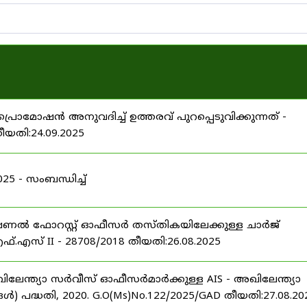
പ്രൊമോഷൻ അനുവദിച്ച് ഉത്തരവ് പുറപ്പെടുവിക്കുന്നത് -
തീയതി:24.09.2025
 - സംബന്ധിച്ച്
ഷണൽ ഫോറസ്റ്റ് ഓഫീസർ തസ്തികയിലേക്കുള്ള ചാർജ്
്.എസ് II - 28708/2018 തീയതി:26.08.2025
ിലേന്ത്യാ സർവീസ് ഓഫീസർമാർക്കുള്ള AIS - അഖിലേന്ത്യാ
പദ്ധതി, 2020. G.O(Ms)No.122/2025/GAD തീയതി:27.08.20