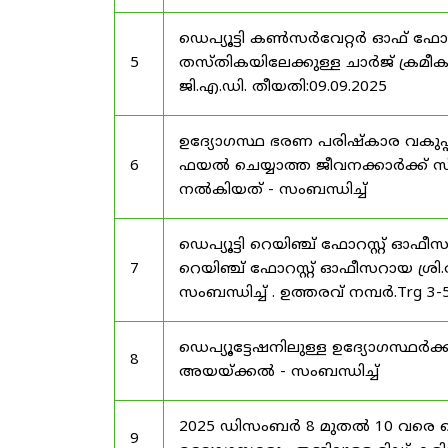
ഡെപ്യൂട്ടി കൺസർവേറ്റർ ഓഫ് ഫോ
5
തസ്തികയിലേക്കുള്ള ചാർജ് ക്രമീകര
ജി.എ.ഡി. തീയതി:09.09.2025
ഉദ്യോഗസ്ഥ ഭരണ പരിഷ്കാര വകുപ്പ്
6
ഫയൽ ചെയ്യാത്ത ജീവനക്കാർക്ക് സ്
നൽകിയത് - സംബന്ധിച്ച്
ഡെപ്യൂട്ടി റെയിഞ്ച് ഫോറസ്റ്റ് ഓഫ
7
റെയിഞ്ച് ഫോറസ്റ്റ് ഓഫീസറായ ശ്രി.
സംബന്ധിച്ച് . ഉത്തരവ് നമ്പർ.Trg 3
ഡെപ്യൂട്ടേഷനിലുള്ള ഉദ്യോഗസ്ഥർക്ക
8
അയയ്ക്കൽ - സംബന്ധിച്ച്
2025 ഡിസംബർ 8 മുതൽ 10 വരെ
9