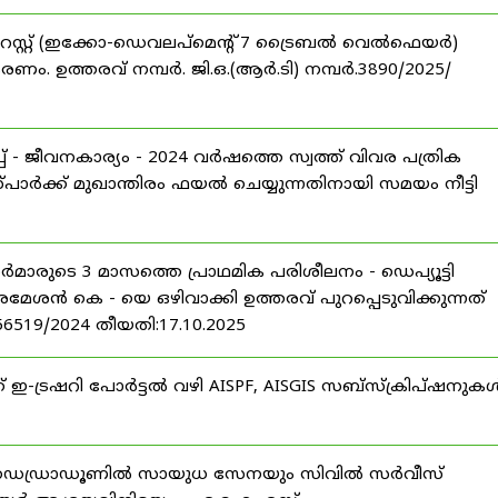
റസ്റ്റ് (ഇക്കോ-ഡെവലപ്മെന്റ് 7 ട്രൈബൽ വെൽഫെയർ)
ണം. ഉത്തരവ് നമ്പർ. ജി.ഒ.(ആർ.ടി) നമ്പർ.3890/2025/
 - ജീവനകാര്യം - 2024 വർഷത്തെ സ്വത്ത് വിവര പത്രിക
പാർക്ക് മുഖാന്തിരം ഫയൽ ചെയ്യുന്നതിനായി സമയം നീട്ടി
ീസർമാരുടെ 3 മാസത്തെ പ്രാഥമിക പരിശീലനം - ഡെപ്യൂട്ടി
രമേശൻ കെ - യെ ഒഴിവാക്കി ഉത്തരവ് പുറപ്പെടുവിക്കുന്നത്
-56519/2024 തീയതി:17.10.2025
് ഇ-ട്രഷറി പോർട്ടൽ വഴി AISPF, AISGIS സബ്‌സ്‌ക്രിപ്‌ഷനുക
 ഡെഡ്രാഡൂണിൽ സായുധ സേനയും സിവിൽ സർവീസ്