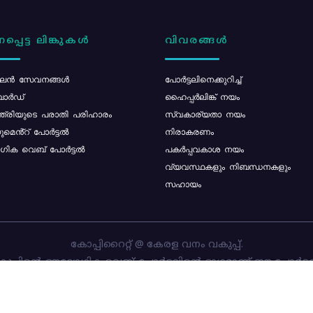
പ്പെട്ട ലിങ്കുകൾ
വിവരങ്ങൾ
ൻ സേവനങ്ങൾ
പോര്‍ട്ടലിനെക്കുറിച്ച്
ോർഡ്
ഹൈപ്പർലിങ്ക് നയം
്ത്രിയുടെ പരാതി പരിഹാരം
സ്വകാര്യതാ നയം
മെൻ്റ് പോർട്ടൽ
നിരാകരണം
ിക വെബ് പോർട്ടൽ
പകർപ്പവകാശ നയം
വ്യവസ്ഥകളും നിബന്ധനകളും
സഹായം
കോപ്പിറൈറ്റ് @ കേരള വനം വകുപ്പ്.
പ്പിന്റെ ഔദ്യോഗിക വെബ്-പോർട്ടലിന്റെ ഭാഗമാണ് ഈ പോർട്ട
ത്തിന്റെ ഉടമസ്ഥാവകാശം കേരള വനം വകുപ്പിനാണ്. പോർട്ടൽ 
ചെയ്തിട്ടുള്ളത്
സി-ഡിറ്റ്
ആണ്.