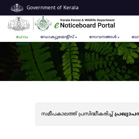
Government of Kerala
ഹോം
ഡോക്യുമെൻ്റ്സ്
സേവനങ്ങൾ
ബന
സമീപകാലത്ത് പ്രസിദ്ധീകരിച്ച്
പ്രഖ്യാ