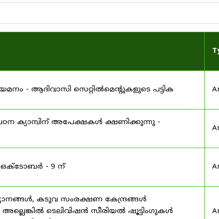
T
 നിയമനം - ആദിവാസി സെറ്റിൽമെന്റുകളുടെ പട്ടിക
A
ഠന ക്യാമ്പിന് അപേക്ഷകൾ ക്ഷണിക്കുന്നു -
A
 ഒക്ടോബർ - 9 ന്
A
യാനങ്ങൾ, കടുവ സംരക്ഷണ കേന്ദ്രങ്ങൾ
മ അല്ലെങ്കിൽ ടെലിവിഷൻ സീരിയൽ ഷൂട്ടിംഗുകൾ
A