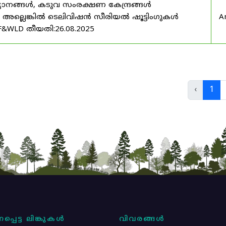
യാനങ്ങൾ, കടുവ സംരക്ഷണ കേന്ദ്രങ്ങൾ
മ അല്ലെങ്കിൽ ടെലിവിഷൻ സീരിയൽ ഷൂട്ടിംഗുകൾ
A
F&WLD തീയതി:26.08.2025
‹
1
പ്പെട്ട ലിങ്കുകൾ
വിവരങ്ങൾ