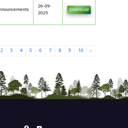
26-09-
nnouncements
Download
2025
2
3
4
5
6
7
8
9
10
›