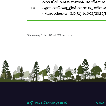
വന്യജീവി സങ്കേതങ്ങൾ, ദേശീയോദ്
10
എന്നിവയ്ക്കുള്ളിൽ വാണിജ്യ സിനി
നിരോധിക്കൽ. G.O(Rt)No.363/2025/
Showing
1
to
10
of
92
results
മറ്റ് വെബ്സൈറ്റുകൾ
പ്രധാന