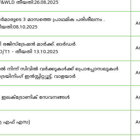
F&WLD തീയതി:26.08.2025
ഫീസർമാരുടെ 3 മാസത്തെ പ്രാഥമിക പരിശീലനം .
A
ീയതി:08.10.2025
ർട്ടി രജിസ്ട്രേഷൻ മാർക്ക്. ഓർഡർ
A
/T1 - തീയതി 13.10.2025
നിന്ന് സിവിൽ വർക്കുകൾക്ക് പ്രൊപ്പോസലുകൾ
A
ട്രെയിനിംഗ് ഇൻസ്റ്റിറ്റ്യൂട്ട്, വാളയാർ
ുടെ ഇലക്ട്രോണിക് സേവനങ്ങൾ
A
 (ഐ എഫ് എസ)
A