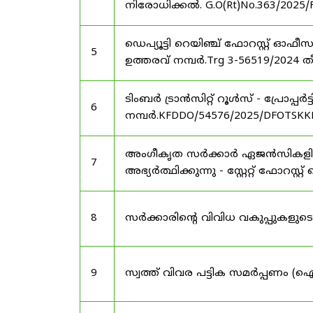
നിരോധിക്കൽ. G.O(Rt)No.363/2025/
ഡെപ്യൂട്ടി റെയിഞ്ച് ഫോറസ്റ്റ് ഓ
5
ഉത്തരവ് നമ്പർ.Trg 3-56519/2024 ത
ടിംബർ ട്രാൻസിറ്റ് റൂൾസ് - പ്രോപ്പ
6
നമ്പർ.KFDDO/54576/2025/DFOTSKKD
അംഗീകൃത സർക്കാർ ഏജൻസികളിൽ 
7
അഭ്യർത്ഥിക്കുന്നു - സ്റ്റേറ്റ് ഫോറസ്റ്റ് 
8
സർക്കാരിന്റെ വിവിധ വകുപ്പുകള
9
സ്വത്ത് വിവര പട്ടിക സമർപ്പണം