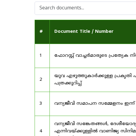
#
Document Title / Number
1
ഫോറസ്റ്റ് വാച്ചർമാരുടെ പ്രത്യേക
യുവ എഴുത്തുകാർക്കുള്ള പ്രകൃതി പ
2
പത്രക്കുറിപ്പ്
3
വന്യജീവി സമാപന സമ്മേളനം ഇന്ന്
വന്യജീവി സങ്കേതങ്ങൾ, ദേശീയോദ്
4
എന്നിവയ്ക്കുള്ളിൽ വാണിജ്യ സിനി