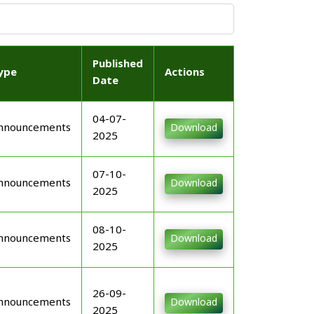
Published
ype
Actions
Date
04-07-
nnouncements
Download
2025
07-10-
nnouncements
Download
2025
08-10-
nnouncements
Download
2025
26-09-
nnouncements
Download
2025