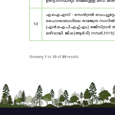
ഉദ്യോഗസ്ഥരും തമ്മിലുള്ള മിഡ
എ.ഐ.എസ് - സെൻട്രൽ ഡെപ്യൂട്ടേഷ
ഹൈദരാബാദിലെ രാജേന്ദ്ര നഗറിൽ നാഷണ
10
(എൻ.ഐ.പി.എച്ച്.എം) രജിസ്ട്രാർ
ഒഴിവായി. ജി.ഒ.(ആർ.ടി) നമ്പർ.3519
Showing
1
to
10
of
89
results