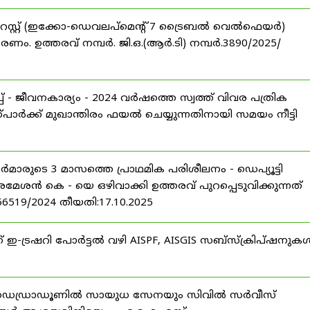
റസ്റ്റ് (ഇക്കോ-ഡെവലപ്മെന്റ് 7 ട്രൈബൽ വെൽഫെയർ)
ണം. ഉത്തരവ് നമ്പർ. ജി.ഒ.(ആർ.ടി) നമ്പർ.3890/2025/
 - ജീവനകാര്യം - 2024 വർഷത്തെ സ്വത്ത് വിവര പത്രിക
പാർക്ക് മുഖാന്തിരം ഫയൽ ചെയ്യുന്നതിനായി സമയം നീട്ടി
ീസർമാരുടെ 3 മാസത്തെ പ്രാഥമിക പരിശീലനം - ഡെപ്യൂട്ടി
രമേശൻ കെ - യെ ഒഴിവാക്കി ഉത്തരവ് പുറപ്പെടുവിക്കുന്നത്
-56519/2024 തീയതി:17.10.2025
് ഇ-ട്രഷറി പോർട്ടൽ വഴി AISPF, AISGIS സബ്‌സ്‌ക്രിപ്‌ഷനുക
 ഡെഡ്രാഡൂണിൽ സായുധ സേനയും സിവിൽ സർവീസ്