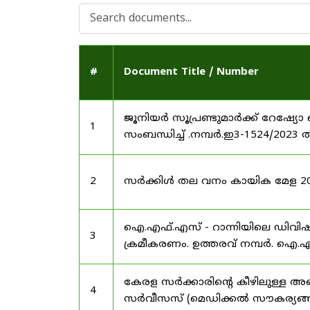
#
Document Title / Number
ജൂനിയർ സൂപ്രണ്ടുമാർക്ക് റേഷ്യോ 
1
സംബന്ധിച്ച് .നമ്പർ.ഇ3-1524/2023 
2
സർക്കിൾ തല വനം കായിക മേള 2025
ഐ.എഫ്.എസ് - റാന്നിയിലെ ഡിവി
3
ക്രമീകരണം. ഉത്തരവ് നമ്പർ. ഐ.എഫ
കേരള സർക്കാരിന്റെ കീഴിലുള്ള അഖ
4
സർവീസസ് (മെഡിക്കൽ സൗകര്യങ്ങൾ) 