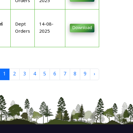
Orders
2025
-
ിൽ
Dept
14-08-
Download
Orders
2025
1
2
3
4
5
6
7
8
9
›