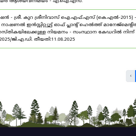
് കരിയർ ആശയവിനിമയം - എ.ഐ.എസ്.
ൻ - ശ്രീ. കുറ ശ്രീനിവാസ് ഐ.എഫ്.എസ് (കെ.എൽ-2015) 
ൽ ഇൻസ്റ്റിറ്റ്യൂട്ട് ഓഫ് പ്ലാന്റ് ഹെൽത്ത് മാനേജ്‌മെന്റ
 തസ്തികയിലേക്കുള്ള നിയമനം - സംസ്ഥാന കേഡറിൽ നിന്ന്
/2025/ജി.എ.ഡി. തീയതി:11.08.2025
‹