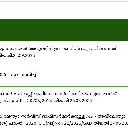
പ്രൊമോഷൻ അനുവദിച്ച് ഉത്തരവ് പുറപ്പെടുവിക്കുന്നത് -
തീയതി:24.09.2025
 - സംബന്ധിച്ച്
ഷണൽ ഫോറസ്റ്റ് ഓഫീസർ തസ്തികയിലേക്കുള്ള ചാർജ്
്.എസ് II - 28708/2018 തീയതി:26.08.2025
ിലേന്ത്യാ സർവീസ് ഓഫീസർമാർക്കുള്ള AIS - അഖിലേന്ത്യാ
പദ്ധതി, 2020. G.O(Ms)No.122/2025/GAD തീയതി:27.08.20