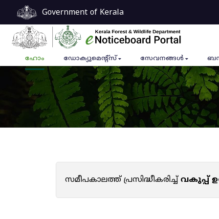
Government of Kerala
ഹോം
ഡോക്യുമെൻ്റ്സ്
സേവനങ്ങൾ
ബന
സമീപകാലത്ത് പ്രസിദ്ധീകരിച്ച്
വകുപ്പ്