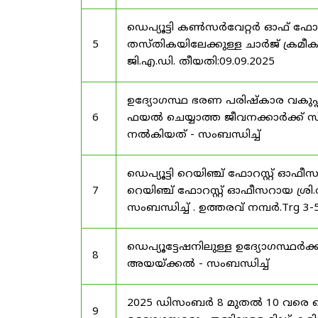
ഡെപ്യൂട്ടി കൺസർവേറ്റർ ഓഫ് ഫോ
5
തസ്തികയിലേക്കുള്ള ചാർജ് ക്രമീകര
ജി.എ.ഡി. തീയതി:09.09.2025
ഉദ്യോഗസ്ഥ ഭരണ പരിഷ്കാര വകുപ്പ്
6
ഫയൽ ചെയ്യാത്ത ജീവനക്കാർക്ക് സ്
നൽകിയത് - സംബന്ധിച്ച്
ഡെപ്യൂട്ടി റെയിഞ്ച് ഫോറസ്റ്റ് ഓഫ
7
റെയിഞ്ച് ഫോറസ്റ്റ് ഓഫീസറായ ശ്രി.
സംബന്ധിച്ച് . ഉത്തരവ് നമ്പർ.Trg 3
ഡെപ്യൂട്ടേഷനിലുള്ള ഉദ്യോഗസ്ഥർക്ക
8
അയയ്ക്കൽ - സംബന്ധിച്ച്
2025 ഡിസംബർ 8 മുതൽ 10 വരെ
9