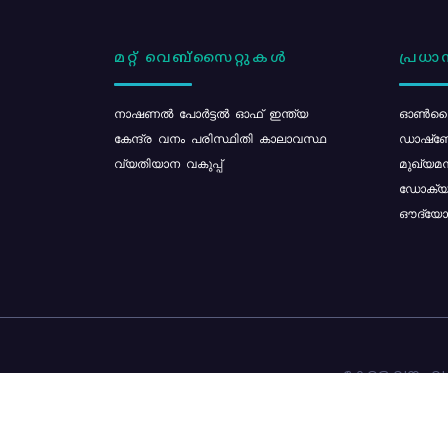
മറ്റ് വെബ്സൈറ്റുകൾ
പ്രധാന
നാഷണൽ പോർട്ടൽ ഓഫ് ഇന്ത്യ
ഓൺലൈ
കേന്ദ്ര വനം പരിസ്ഥിതി കാലാവസ്ഥ
ഡാഷ്ബ
വ്യതിയാന വകുപ്പ്
മുഖ്യമന
ഡോക്യു
ഔദ്യോഗ
കേരള വനം വകു
ഉള്ളടക്ക