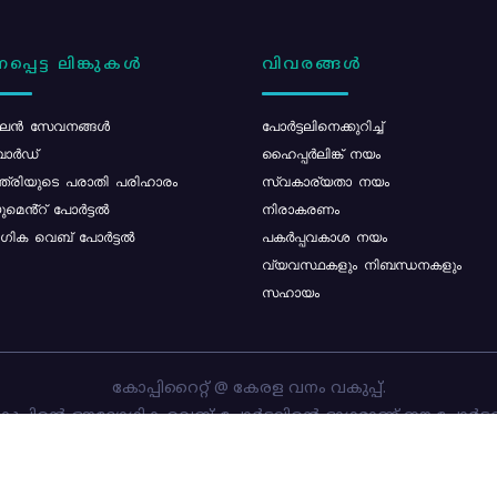
പ്പെട്ട ലിങ്കുകൾ
വിവരങ്ങൾ
ൻ സേവനങ്ങൾ
പോര്‍ട്ടലിനെക്കുറിച്ച്
ോർഡ്
ഹൈപ്പർലിങ്ക് നയം
്ത്രിയുടെ പരാതി പരിഹാരം
സ്വകാര്യതാ നയം
മെൻ്റ് പോർട്ടൽ
നിരാകരണം
ിക വെബ് പോർട്ടൽ
പകർപ്പവകാശ നയം
വ്യവസ്ഥകളും നിബന്ധനകളും
സഹായം
കോപ്പിറൈറ്റ് @ കേരള വനം വകുപ്പ്.
പ്പിന്റെ ഔദ്യോഗിക വെബ്-പോർട്ടലിന്റെ ഭാഗമാണ് ഈ പോർട്ട
ത്തിന്റെ ഉടമസ്ഥാവകാശം കേരള വനം വകുപ്പിനാണ്. പോർട്ടൽ 
ചെയ്തിട്ടുള്ളത്
സി-ഡിറ്റ്
ആണ്.