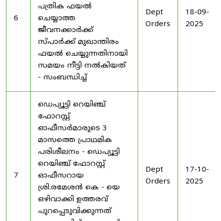
പത്രിക ഫയൽ
Dept
18-09-
6
ചെയ്യാത്ത
Orders
2025
ജീവനക്കാർക്ക്
സ്പാർക്ക് മുഖാന്തിരം
ഫയൽ ചെയ്യുന്നതിനായി
സമയം നീട്ടി നൽകിയത്
- സംബന്ധിച്ച്
ഡെപ്യൂട്ടി റെയിഞ്ച്
ഫോറസ്റ്റ്
ഓഫീസർമാരുടെ 3
മാസത്തെ പ്രാഥമിക
പരിശീലനം - ഡെപ്യൂട്ടി
റെയിഞ്ച് ഫോറസ്റ്റ്
Dept
17-10-
7
ഓഫീസറായ
Orders
2025
ശ്രി.രമേശൻ കെ - യെ
ഒഴിവാക്കി ഉത്തരവ്
പുറപ്പെടുവിക്കുന്നത്