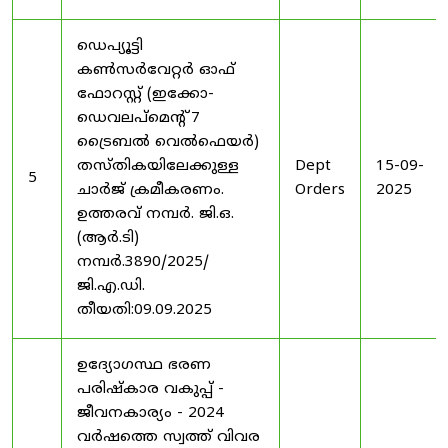
ഡെപ്യൂട്ടി
കൺസർവേറ്റർ ഓഫ്
ഫോറസ്റ്റ് (ഇക്കോ-
ഡെവലപ്മെന്റ് 7
ട്രൈബൽ വെൽഫെയർ)
തസ്തികയിലേക്കുള്ള
Dept
15-09-
5
ചാർജ് ക്രമീകരണം.
Orders
2025
ഉത്തരവ് നമ്പർ. ജി.ഒ.
(ആർ.ടി)
നമ്പർ.3890/2025/
ജി.എ.ഡി.
തീയതി:09.09.2025
ഉദ്യോഗസ്ഥ ഭരണ
പരിഷ്കാര വകുപ്പ് -
ജീവനകാര്യം - 2024
വർഷത്തെ സ്വത്ത് വിവര