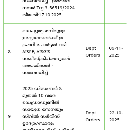
സംബന്ധിച്ച് . ഉത്തരവ്
നമ്പർ.Trg 3-56519/2024
തീയതി:17.10.2025
ഡെപ്യൂട്ടേഷനിലുള്ള
ഉദ്യോഗസ്ഥർക്ക് ഇ-
ട്രഷറി പോർട്ടൽ വഴി
Dept
06-11-
8
AISPF, AISGIS
Orders
2025
സബ്‌സ്‌ക്രിപ്‌ഷനുകൾ
അയയ്ക്കൽ -
സംബന്ധിച്ച്
2025 ഡിസംബർ 8
മുതൽ 10 വരെ
ഡെഡ്രാഡൂണിൽ
സായുധ സേനയും
Dept
22-10-
9
സിവിൽ സർവീസ്
Orders
2025
ഉദ്യോഗസ്ഥരും