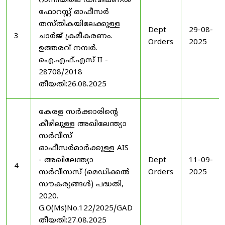
റാന്നിയിലെ ഡിവിഷണൽ
ഫോറസ്റ്റ് ഓഫീസർ
തസ്തികയിലേക്കുള്ള
Dept
29-08-
3
ചാർജ് ക്രമീകരണം.
Orders
2025
ഉത്തരവ് നമ്പർ.
ഐ.എഫ്.എസ് II -
28708/2018
തീയതി:26.08.2025
കേരള സർക്കാരിന്റെ
കീഴിലുള്ള അഖിലേന്ത്യാ
സർവീസ്
ഓഫീസർമാർക്കുള്ള AIS
- അഖിലേന്ത്യാ
Dept
11-09-
4
സർവീസസ് (മെഡിക്കൽ
Orders
2025
സൗകര്യങ്ങൾ) പദ്ധതി,
2020.
G.O(Ms)No.122/2025/GAD
തീയതി:27.08.2025