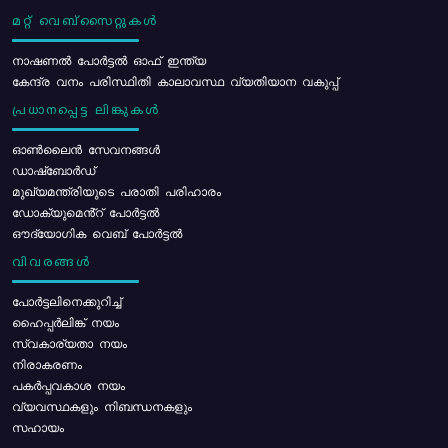
മറ്റ് വെബ്സൈറ്റുകൾ
നാഷണൽ പോർട്ടൽ ഓഫ് ഇന്ത്യ
കേന്ദ്ര വനം പരിസ്ഥിതി കാലാവസ്ഥ വ്യതിയാന വകുപ്പ്
പ്രധാനപ്പെട്ട ലിങ്കുകൾ
ഓൺലൈൻ സേവനങ്ങൾ
ഡാഷ്ബോർഡ്
മുഖ്യമന്ത്രിയുടെ പരാതി പരിഹാരം
ഡോക്യുമെൻ്റ് പോർട്ടൽ
ഔദ്യോഗിക വെബ് പോർട്ടൽ
വിവരങ്ങൾ
പോര്‍ട്ടലിനെക്കുറിച്ച്
ഹൈപ്പർലിങ്ക് നയം
സ്വകാര്യതാ നയം
നിരാകരണം
പകർപ്പവകാശ നയം
വ്യവസ്ഥകളും നിബന്ധനകളും
സഹായം