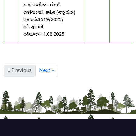
കേഡറിൽ നിന്ന്
ഒഴിവായി. ജി.ഒ.(ആർ.ടി)
നമ്പർ.3519/2025/
ജി.എ.ഡി.
തീയതി:11.08.2025
« Previous
Next »