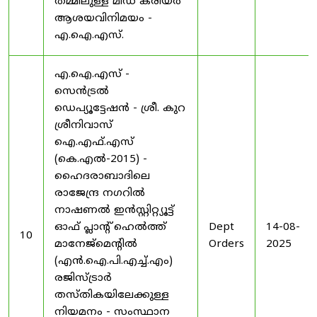
തമ്മിലുള്ള മിഡ് കരിയർ
ആശയവിനിമയം -
എ.ഐ.എസ്.
എ.ഐ.എസ് -
സെൻട്രൽ
ഡെപ്യൂട്ടേഷൻ - ശ്രീ. കുറ
ശ്രീനിവാസ്
ഐ.എഫ്.എസ്
(കെ.എൽ-2015) -
ഹൈദരാബാദിലെ
രാജേന്ദ്ര നഗറിൽ
നാഷണൽ ഇൻസ്റ്റിറ്റ്യൂട്ട്
ഓഫ് പ്ലാന്റ് ഹെൽത്ത്
Dept
14-08-
10
മാനേജ്‌മെന്റിൽ
Orders
2025
(എൻ.ഐ.പി.എച്ച്.എം)
രജിസ്ട്രാർ
തസ്തികയിലേക്കുള്ള
നിയമനം - സംസ്ഥാന