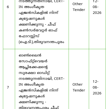
നടത്തുന്നതിനായി, CERT-
12-
Other
6
IN അംഗീകൃത
08-
Tender
ഏജൻസികളിൽ നിന്ന്
2026
ക്വട്ടേഷനുകൾ
ക്ഷണിക്കുന്നു - ചീഫ്
കൺസർവേറ്റർ ഓഫ്
ഫോറസ്റ്റ്സ്
(ഐ.ടി.),തിരുവനന്തപുരം
ഓൺലൈൻ
സോഫ്റ്റ്‌വെയർ
ആപ്ലിക്കേഷന്റെ
സുരക്ഷാ ഓഡിറ്റ്
നടത്തുന്നതിനായി, CERT-
12-
IN അംഗീകൃത
Other
7
08-
ഏജൻസികളിൽ നിന്ന്
Tender
2026
ക്വട്ടേഷനുകൾ
ക്ഷണിക്കുന്നു -
തിരുവനന്തപുരം ചീഫ്