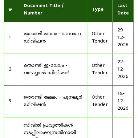
Document Title /
Last
#
Type
Number
Date
29-
തോണ്ടി ലേലം - നെന്മാറ
Other
1
12-
ഡിവിഷൻ
Tender
2026
22-
തൊണ്ടി ഇ-ലേലം -
Other
2
12-
വാഴച്ചാൽ ഡിവിഷൻ
Tender
2026
18-
തൊണ്ടി ലേലം - പുനലൂർ
Other
3
12-
ഡിവിഷൻ
Tender
2026
സിവിൽ പ്രവൃത്തികൾ
നടപ്പിലാക്കുന്നതിനായി