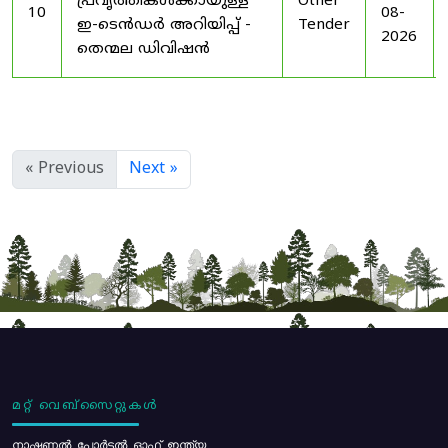
പ്രവൃത്തികൾക്കായുള്ള
Other
10
08-
ഇ-ടെൻഡർ അറിയിപ്പ് -
Tender
2026
തെന്മല ഡിവിഷൻ
« Previous
Next »
മറ്റ് വെബ്സൈറ്റുകൾ
നാഷണൽ പോർട്ടൽ ഓഫ് ഇന്ത്യ