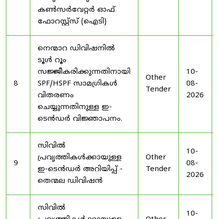
കൺസർവേറ്റർ ഓഫ്
ഫോറസ്റ്റ്സ് (ഐടി)
നെന്മാറ ഡിവിഷനിൽ
ടൂൾ റൂം
സജ്ജീകരിക്കുന്നതിനായി
10-
Other
8
SPF/HSPF സാമഗ്രികൾ
08-
Tender
വിതരണം
2026
ചെയ്യുന്നതിനുള്ള ഇ-
ടെൻഡർ വിജ്ഞാപനം.
സിവിൽ
10-
പ്രവൃത്തികൾക്കായുള്ള
Other
9
08-
ഇ-ടെൻഡർ അറിയിപ്പ് -
Tender
2026
തെന്മല ഡിവിഷൻ
സിവിൽ
10-