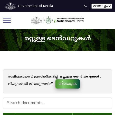
Government of Kerala
മറ്റുള്ള ടെൻഡറുകൾ
സമീപകാലത്ത് പ്രസിദ്ധീകരിച്ച്
മറ്റുള്ള ടെൻഡറുകൾ
.
തിരയുക
വിപുലമായി തിരയുന്നതിന്