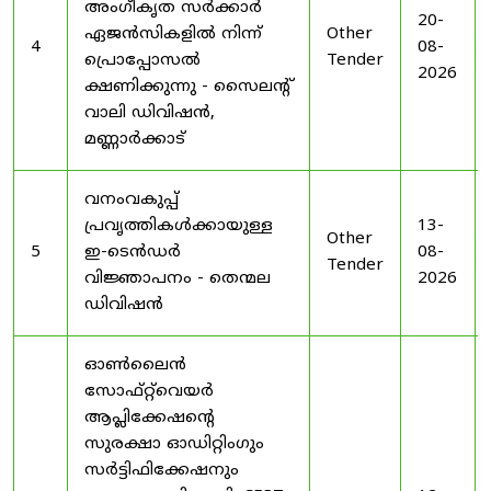
അംഗീകൃത സർക്കാർ
20-
ഏജൻസികളിൽ നിന്ന്
Other
4
08-
പ്രൊപ്പോസൽ
Tender
2026
ക്ഷണിക്കുന്നു - സൈലന്റ്
വാലി ഡിവിഷൻ,
മണ്ണാർക്കാട്
വനംവകുപ്പ്
പ്രവൃത്തികൾക്കായുള്ള
13-
Other
5
ഇ-ടെൻഡർ
08-
Tender
വിജ്ഞാപനം - തെന്മല
2026
ഡിവിഷൻ
ഓൺലൈൻ
സോഫ്റ്റ്‌വെയർ
ആപ്ലിക്കേഷന്റെ
സുരക്ഷാ ഓഡിറ്റിംഗും
സർട്ടിഫിക്കേഷനും