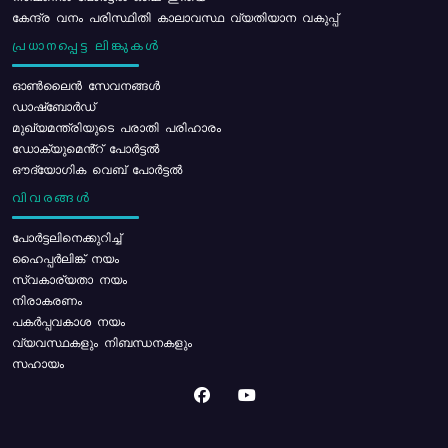
കേന്ദ്ര വനം പരിസ്ഥിതി കാലാവസ്ഥ വ്യതിയാന വകുപ്പ്
പ്രധാനപ്പെട്ട ലിങ്കുകൾ
ഓൺലൈൻ സേവനങ്ങൾ
ഡാഷ്ബോർഡ്
മുഖ്യമന്ത്രിയുടെ പരാതി പരിഹാരം
ഡോക്യുമെൻ്റ് പോർട്ടൽ
ഔദ്യോഗിക വെബ് പോർട്ടൽ
വിവരങ്ങൾ
പോര്‍ട്ടലിനെക്കുറിച്ച്
ഹൈപ്പർലിങ്ക് നയം
സ്വകാര്യതാ നയം
നിരാകരണം
പകർപ്പവകാശ നയം
വ്യവസ്ഥകളും നിബന്ധനകളും
സഹായം