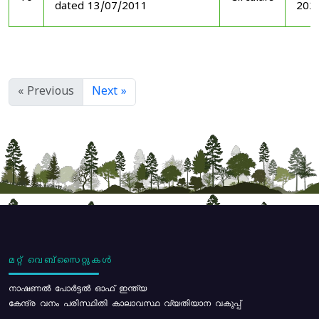
dated 13/07/2011
202
« Previous
Next »
മറ്റ് വെബ്സൈറ്റുകൾ
നാഷണൽ പോർട്ടൽ ഓഫ് ഇന്ത്യ
കേന്ദ്ര വനം പരിസ്ഥിതി കാലാവസ്ഥ വ്യതിയാന വകുപ്പ്