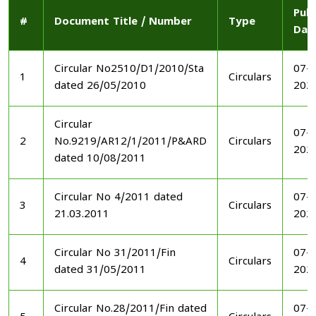
Publ
#
Document Title / Number
Type
Dat
Circular No2510/D1/2010/Sta
07-1
1
Circulars
dated 26/05/2010
202
Circular
07-1
2
No.9219/AR12/1/2011/P&ARD
Circulars
202
dated 10/08/2011
Circular No 4/2011 dated
07-1
3
Circulars
21.03.2011
202
Circular No 31/2011/Fin
07-1
4
Circulars
dated 31/05/2011
202
Circular No.28/2011/Fin dated
07-1