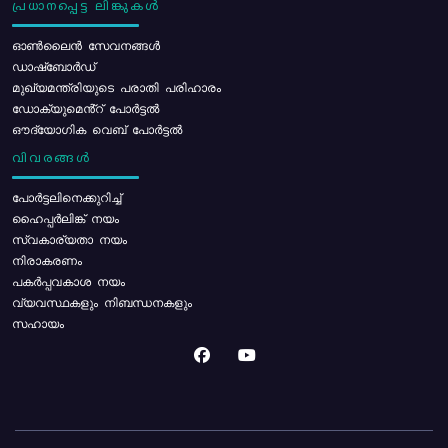
പ്രധാനപ്പെട്ട ലിങ്കുകൾ
ഓൺലൈൻ സേവനങ്ങൾ
ഡാഷ്ബോർഡ്
മുഖ്യമന്ത്രിയുടെ പരാതി പരിഹാരം
ഡോക്യുമെൻ്റ് പോർട്ടൽ
ഔദ്യോഗിക വെബ് പോർട്ടൽ
വിവരങ്ങൾ
പോര്‍ട്ടലിനെക്കുറിച്ച്
ഹൈപ്പർലിങ്ക് നയം
സ്വകാര്യതാ നയം
നിരാകരണം
പകർപ്പവകാശ നയം
വ്യവസ്ഥകളും നിബന്ധനകളും
സഹായം