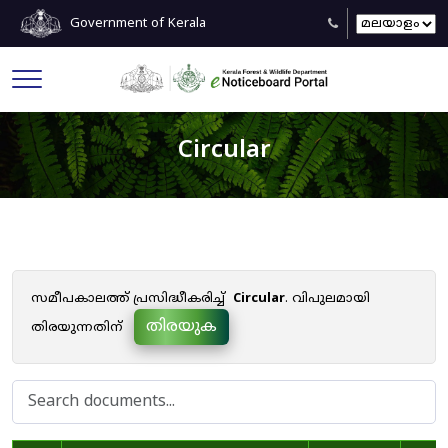
Government of Kerala
Circular
സമീപകാലത്ത് പ്രസിദ്ധീകരിച്ച്
Circular
. വിപുലമായി
തിരയുക
തിരയുന്നതിന്