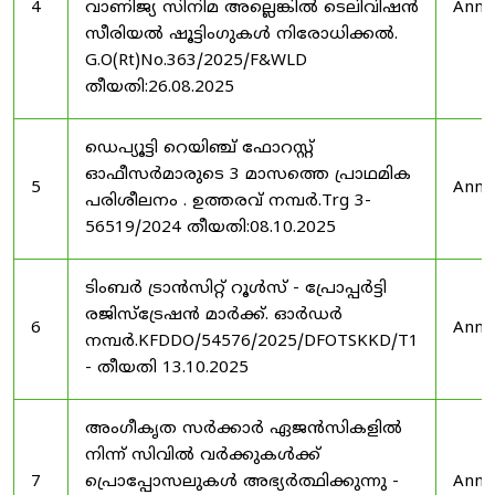
4
വാണിജ്യ സിനിമ അല്ലെങ്കിൽ ടെലിവിഷൻ
Anno
സീരിയൽ ഷൂട്ടിംഗുകൾ നിരോധിക്കൽ.
G.O(Rt)No.363/2025/F&WLD
തീയതി:26.08.2025
ഡെപ്യൂട്ടി റെയിഞ്ച് ഫോറസ്റ്റ്
ഓഫീസർമാരുടെ 3 മാസത്തെ പ്രാഥമിക
5
Anno
പരിശീലനം . ഉത്തരവ് നമ്പർ.Trg 3-
56519/2024 തീയതി:08.10.2025
ടിംബർ ട്രാൻസിറ്റ് റൂൾസ് - പ്രോപ്പർട്ടി
രജിസ്ട്രേഷൻ മാർക്ക്. ഓർഡർ
6
Anno
നമ്പർ.KFDDO/54576/2025/DFOTSKKD/T1
- തീയതി 13.10.2025
അംഗീകൃത സർക്കാർ ഏജൻസികളിൽ
നിന്ന് സിവിൽ വർക്കുകൾക്ക്
7
പ്രൊപ്പോസലുകൾ അഭ്യർത്ഥിക്കുന്നു -
Anno