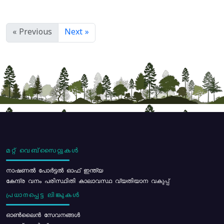
« Previous
Next »
മറ്റ് വെബ്സൈറ്റുകൾ
നാഷണൽ പോർട്ടൽ ഓഫ് ഇന്ത്യ
കേന്ദ്ര വനം പരിസ്ഥിതി കാലാവസ്ഥ വ്യതിയാന വകുപ്പ്
പ്രധാനപ്പെട്ട ലിങ്കുകൾ
ഓൺലൈൻ സേവനങ്ങൾ