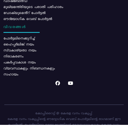
ഡാഷ്ബോർഡ്
മുഖ്യമന്ത്രിയുടെ പരാതി പരിഹാരം
ഡോക്യുമെൻ്റ് പോർട്ടൽ
ഔദ്യോഗിക വെബ് പോർട്ടൽ
വിവരങ്ങൾ
പോര്‍ട്ടലിനെക്കുറിച്ച്
ഹൈപ്പർലിങ്ക് നയം
സ്വകാര്യതാ നയം
നിരാകരണം
പകർപ്പവകാശ നയം
വ്യവസ്ഥകളും നിബന്ധനകളും
സഹായം
കോപ്പിറൈറ്റ് @ കേരള വനം വകുപ്പ്.
കേരള വനം വകുപ്പിന്റെ ഔദ്യോഗിക വെബ്-പോർട്ടലിന്റെ ഭാഗമാണ് ഈ
പോർട്ടൽ. പോർട്ടലിലെ ഉള്ളടക്കത്തിന്റെ ഉടമസ്ഥാവകാശം കേരള വനം