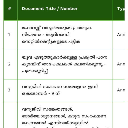
#
Document Title / Number
Type
ഫോറസ്റ്റ് വാച്ചർമാരുടെ പ്രത്യേക
1
നിയമനം - ആദിവാസി
Anno
സെറ്റിൽമെന്റുകളുടെ പട്ടിക
യുവ എഴുത്തുകാർക്കുള്ള പ്രകൃതി പഠന
2
ക്യാമ്പിന് അപേക്ഷകൾ ക്ഷണിക്കുന്നു -
Anno
പത്രക്കുറിപ്പ്
വന്യജീവി സമാപന സമ്മേളനം ഇന്ന്
3
Anno
ഒക്ടോബർ - 9 ന്
വന്യജീവി സങ്കേതങ്ങൾ,
ദേശീയോദ്യാനങ്ങൾ, കടുവ സംരക്ഷണ
കേന്ദ്രങ്ങൾ എന്നിവയ്ക്കുള്ളിൽ