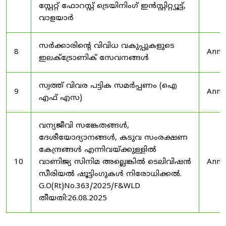
സ്റ്റേറ്റ് ഫോറസ്റ്റ് ട്രെയിനിംഗ് ഇൻസ്റ്റിറ്റ്യൂട്ട്,
വാളയാർ
സർക്കാരിന്റെ വിവിധ വകുപ്പുകളുടെ
8
Anno
ഇലക്ട്രോണിക് സേവനങ്ങൾ
സ്വത്ത് വിവര പട്ടിക സമർപ്പണം (ഐ
9
Anno
എഫ് എസ)
വന്യജീവി സങ്കേതങ്ങൾ,
ദേശീയോദ്യാനങ്ങൾ, കടുവ സംരക്ഷണ
കേന്ദ്രങ്ങൾ എന്നിവയ്ക്കുള്ളിൽ
10
വാണിജ്യ സിനിമ അല്ലെങ്കിൽ ടെലിവിഷൻ
Anno
സീരിയൽ ഷൂട്ടിംഗുകൾ നിരോധിക്കൽ.
G.O(Rt)No.363/2025/F&WLD
തീയതി:26.08.2025