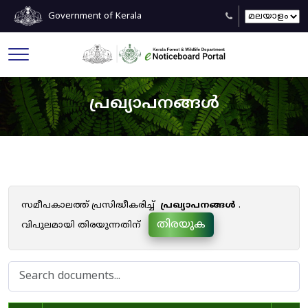
Government of Kerala
പ്രഖ്യാപനങ്ങൾ
സമീപകാലത്ത് പ്രസിദ്ധീകരിച്ച്
പ്രഖ്യാപനങ്ങൾ
.
തിരയുക
വിപുലമായി തിരയുന്നതിന്