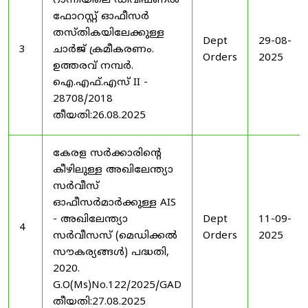
റാന്നിയിലെ ഡിവിഷണൽ
ഫോറസ്റ്റ് ഓഫീസർ
തസ്തികയിലേക്കുള്ള
Dept
29-08-
3
ചാർജ് ക്രമീകരണം.
Orders
2025
ഉത്തരവ് നമ്പർ.
ഐ.എഫ്.എസ് II -
28708/2018
തീയതി:26.08.2025
കേരള സർക്കാരിന്റെ
കീഴിലുള്ള അഖിലേന്ത്യാ
സർവീസ്
ഓഫീസർമാർക്കുള്ള AIS
- അഖിലേന്ത്യാ
Dept
11-09-
4
സർവീസസ് (മെഡിക്കൽ
Orders
2025
സൗകര്യങ്ങൾ) പദ്ധതി,
2020.
G.O(Ms)No.122/2025/GAD
തീയതി:27.08.2025