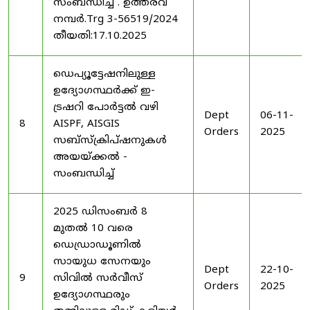
സംബന്ധിച്ച് . ഉത്തരവ്
നമ്പർ.Trg 3-56519/2024
തീയതി:17.10.2025
ഡെപ്യൂട്ടേഷനിലുള്ള
ഉദ്യോഗസ്ഥർക്ക് ഇ-
ട്രഷറി പോർട്ടൽ വഴി
Dept
06-11-
8
AISPF, AISGIS
Orders
2025
സബ്‌സ്‌ക്രിപ്‌ഷനുകൾ
അയയ്ക്കൽ -
സംബന്ധിച്ച്
2025 ഡിസംബർ 8
മുതൽ 10 വരെ
ഡെഡ്രാഡൂണിൽ
സായുധ സേനയും
Dept
22-10-
9
സിവിൽ സർവീസ്
Orders
2025
ഉദ്യോഗസ്ഥരും