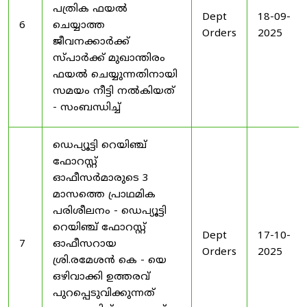
പത്രിക ഫയൽ
Dept
18-09-
6
ചെയ്യാത്ത
Orders
2025
ജീവനക്കാർക്ക്
സ്പാർക്ക് മുഖാന്തിരം
ഫയൽ ചെയ്യുന്നതിനായി
സമയം നീട്ടി നൽകിയത്
- സംബന്ധിച്ച്
ഡെപ്യൂട്ടി റെയിഞ്ച്
ഫോറസ്റ്റ്
ഓഫീസർമാരുടെ 3
മാസത്തെ പ്രാഥമിക
പരിശീലനം - ഡെപ്യൂട്ടി
റെയിഞ്ച് ഫോറസ്റ്റ്
Dept
17-10-
7
ഓഫീസറായ
Orders
2025
ശ്രി.രമേശൻ കെ - യെ
ഒഴിവാക്കി ഉത്തരവ്
പുറപ്പെടുവിക്കുന്നത്