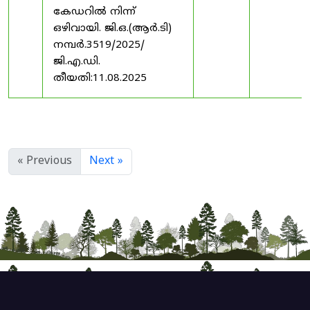
കേഡറിൽ നിന്ന്
ഒഴിവായി. ജി.ഒ.(ആർ.ടി)
നമ്പർ.3519/2025/
ജി.എ.ഡി.
തീയതി:11.08.2025
« Previous
Next »