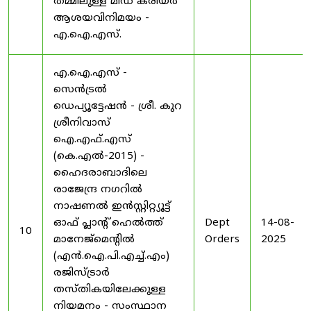
തമ്മിലുള്ള മിഡ് കരിയർ
ആശയവിനിമയം -
എ.ഐ.എസ്.
എ.ഐ.എസ് -
സെൻട്രൽ
ഡെപ്യൂട്ടേഷൻ - ശ്രീ. കുറ
ശ്രീനിവാസ്
ഐ.എഫ്.എസ്
(കെ.എൽ-2015) -
ഹൈദരാബാദിലെ
രാജേന്ദ്ര നഗറിൽ
നാഷണൽ ഇൻസ്റ്റിറ്റ്യൂട്ട്
ഓഫ് പ്ലാന്റ് ഹെൽത്ത്
Dept
14-08-
10
മാനേജ്‌മെന്റിൽ
Orders
2025
(എൻ.ഐ.പി.എച്ച്.എം)
രജിസ്ട്രാർ
തസ്തികയിലേക്കുള്ള
നിയമനം - സംസ്ഥാന