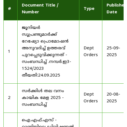
Document Title /
Published
#
Type
Number
Date
ജൂനിയർ
സൂപ്രണ്ടുമാർക്ക്
റേഷ്യോ പ്രൊമോഷൻ
അനുവദിച്ച് ഉത്തരവ്
Dept
25-09-
1
പുറപ്പെടുവിക്കുന്നത് -
Orders
2025
സംബന്ധിച്ച് .നമ്പർ.ഇ3-
1524/2023
തീയതി:24.09.2025
സർക്കിൾ തല വനം
Dept
20-08-
2
കായിക മേള 2025 -
Orders
2025
സംബന്ധിച്ച്
ഐ.എഫ്.എസ് -