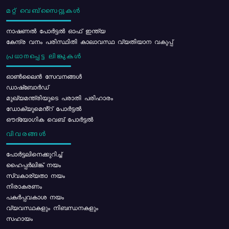
മറ്റ് വെബ്സൈറ്റുകൾ
നാഷണൽ പോർട്ടൽ ഓഫ് ഇന്ത്യ
കേന്ദ്ര വനം പരിസ്ഥിതി കാലാവസ്ഥ വ്യതിയാന വകുപ്പ്
പ്രധാനപ്പെട്ട ലിങ്കുകൾ
ഓൺലൈൻ സേവനങ്ങൾ
ഡാഷ്ബോർഡ്
മുഖ്യമന്ത്രിയുടെ പരാതി പരിഹാരം
ഡോക്യുമെൻ്റ് പോർട്ടൽ
ഔദ്യോഗിക വെബ് പോർട്ടൽ
വിവരങ്ങൾ
പോര്‍ട്ടലിനെക്കുറിച്ച്
ഹൈപ്പർലിങ്ക് നയം
സ്വകാര്യതാ നയം
നിരാകരണം
പകർപ്പവകാശ നയം
വ്യവസ്ഥകളും നിബന്ധനകളും
സഹായം