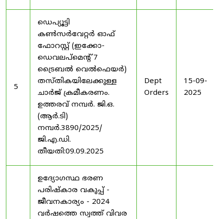
ഡെപ്യൂട്ടി
കൺസർവേറ്റർ ഓഫ്
ഫോറസ്റ്റ് (ഇക്കോ-
ഡെവലപ്മെന്റ് 7
ട്രൈബൽ വെൽഫെയർ)
തസ്തികയിലേക്കുള്ള
Dept
15-09-
5
ചാർജ് ക്രമീകരണം.
Orders
2025
ഉത്തരവ് നമ്പർ. ജി.ഒ.
(ആർ.ടി)
നമ്പർ.3890/2025/
ജി.എ.ഡി.
തീയതി:09.09.2025
ഉദ്യോഗസ്ഥ ഭരണ
പരിഷ്കാര വകുപ്പ് -
ജീവനകാര്യം - 2024
വർഷത്തെ സ്വത്ത് വിവര