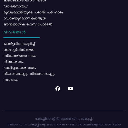
ഓൺലൈൻ സേവനങ്ങൾ
ഡാഷ്ബോർഡ്
മുഖ്യമന്ത്രിയുടെ പരാതി പരിഹാരം
ഡോക്യുമെൻ്റ് പോർട്ടൽ
ഔദ്യോഗിക വെബ് പോർട്ടൽ
വിവരങ്ങൾ
പോര്‍ട്ടലിനെക്കുറിച്ച്
ഹൈപ്പർലിങ്ക് നയം
സ്വകാര്യതാ നയം
നിരാകരണം
പകർപ്പവകാശ നയം
വ്യവസ്ഥകളും നിബന്ധനകളും
സഹായം
കോപ്പിറൈറ്റ് @ കേരള വനം വകുപ്പ്.
കേരള വനം വകുപ്പിന്റെ ഔദ്യോഗിക വെബ്-പോർട്ടലിന്റെ ഭാഗമാണ് ഈ