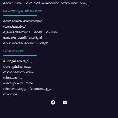
കേന്ദ്ര വനം പരിസ്ഥിതി കാലാവസ്ഥ വ്യതിയാന വകുപ്പ്
പ്രധാനപ്പെട്ട ലിങ്കുകൾ
ഓൺലൈൻ സേവനങ്ങൾ
ഡാഷ്ബോർഡ്
മുഖ്യമന്ത്രിയുടെ പരാതി പരിഹാരം
ഡോക്യുമെൻ്റ് പോർട്ടൽ
ഔദ്യോഗിക വെബ് പോർട്ടൽ
വിവരങ്ങൾ
പോര്‍ട്ടലിനെക്കുറിച്ച്
ഹൈപ്പർലിങ്ക് നയം
സ്വകാര്യതാ നയം
നിരാകരണം
പകർപ്പവകാശ നയം
വ്യവസ്ഥകളും നിബന്ധനകളും
സഹായം