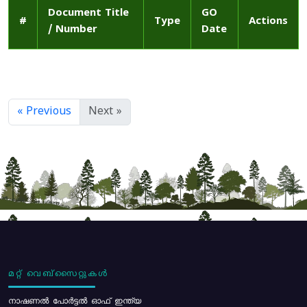
Document Title
GO
#
Type
Actions
/ Number
Date
« Previous
Next »
മറ്റ് വെബ്സൈറ്റുകൾ
നാഷണൽ പോർട്ടൽ ഓഫ് ഇന്ത്യ