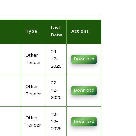
Last
Type
Actions
Date
29-
Other
12-
Download
Tender
2026
22-
Other
12-
Download
Tender
2026
18-
Other
12-
Download
Tender
2026