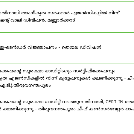
കുന്നതിനായി അംഗീകൃത സർക്കാർ ഏജൻസികളിൽ നിന്ന്
്റ് വാലി ഡിവിഷൻ, മണ്ണാർക്കാട്
ള്ള ഇ-ടെൻഡർ വിജ്ഞാപനം - തെന്മല ഡിവിഷൻ
ഷന്റെ സുരക്ഷാ ഓഡിറ്റിംഗും സർട്ടിഫിക്കേഷനും
ൃത ഏജൻസികളിൽ നിന്ന് ക്വട്ടേഷനുകൾ ക്ഷണിക്കുന്നു - ചീ
.ടി.),തിരുവനന്തപുരം
േഷന്റെ സുരക്ഷാ ഓഡിറ്റ് നടത്തുന്നതിനായി, CERT-IN അ
 ക്ഷണിക്കുന്നു - തിരുവനന്തപുരം ചീഫ് കൺസർവേറ്റർ ഓഫ