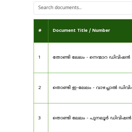
#
Document Title / Number
1
തോണ്ടി ലേലം - നെന്മാറ ഡിവിഷൻ
2
തൊണ്ടി ഇ-ലേലം - വാഴച്ചാൽ ഡിവ
3
തൊണ്ടി ലേലം - പുനലൂർ ഡിവിഷൻ