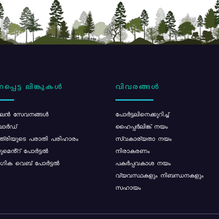
പ്പെട്ട ലിങ്കുകൾ
വിവരങ്ങൾ
ൻ സേവനങ്ങൾ
പോര്‍ട്ടലിനെക്കുറിച്ച്
ോർഡ്
ഹൈപ്പർലിങ്ക് നയം
്ത്രിയുടെ പരാതി പരിഹാരം
സ്വകാര്യതാ നയം
മെൻ്റ് പോർട്ടൽ
നിരാകരണം
ിക വെബ് പോർട്ടൽ
പകർപ്പവകാശ നയം
വ്യവസ്ഥകളും നിബന്ധനകളും
സഹായം