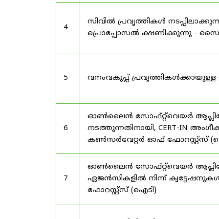
സിവിൽ പ്രവൃത്തികൾ നടപ്പിലാക്
4
പ്രൊപ്പോസൽ ക്ഷണിക്കുന്നു - സൈലന
5
വനംവകുപ്പ് പ്രവൃത്തികൾക്കായു
ഓൺലൈൻ സോഫ്റ്റ്‌വെയർ ആപ്ലിക്കേ
6
നടത്തുന്നതിനായി, CERT-IN അംഗീക
കൺസർവേറ്റർ ഓഫ് ഫോറസ്റ്റ്സ് (ഐ
ഓൺലൈൻ സോഫ്റ്റ്‌വെയർ ആപ്ലിക്ക
7
ഏജൻസികളിൽ നിന്ന് ക്വട്ടേഷനുകൾ
ഫോറസ്റ്റ്സ് (ഐടി)