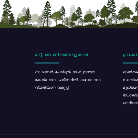
മറ്റ് വെബ്സൈറ്റുകൾ
പ്രധാന
നാഷണൽ പോർട്ടൽ ഓഫ് ഇന്ത്യ
ഓൺലൈ
കേന്ദ്ര വനം പരിസ്ഥിതി കാലാവസ്ഥ
ഡാഷ്ബ
വ്യതിയാന വകുപ്പ്
മുഖ്യമന
ഡോക്യു
ഔദ്യോഗ