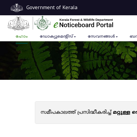
Government of Kerala
ഹോം
ഡോക്യുമെൻ്റ്സ്
സേവനങ്ങൾ
ബന
സമീപകാലത്ത് പ്രസിദ്ധീകരിച്ച്
മറ്റുള്