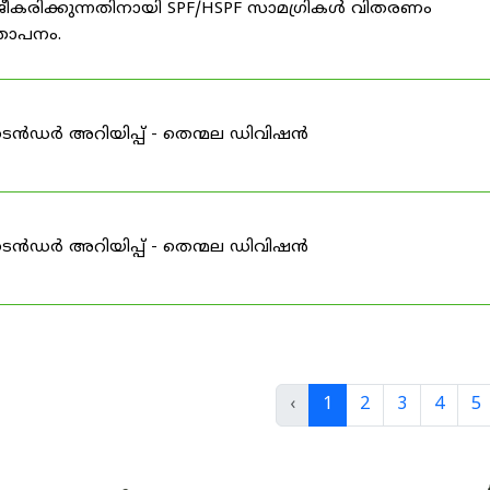
ീകരിക്കുന്നതിനായി SPF/HSPF സാമഗ്രികൾ വിതരണം
്ഞാപനം.
ടെൻഡർ അറിയിപ്പ് - തെന്മല ഡിവിഷൻ
ടെൻഡർ അറിയിപ്പ് - തെന്മല ഡിവിഷൻ
‹
1
2
3
4
5