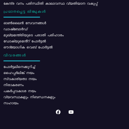
കേന്ദ്ര വനം പരിസ്ഥിതി കാലാവസ്ഥ വ്യതിയാന വകുപ്പ്
പ്രധാനപ്പെട്ട ലിങ്കുകൾ
ഓൺലൈൻ സേവനങ്ങൾ
ഡാഷ്ബോർഡ്
മുഖ്യമന്ത്രിയുടെ പരാതി പരിഹാരം
ഡോക്യുമെൻ്റ് പോർട്ടൽ
ഔദ്യോഗിക വെബ് പോർട്ടൽ
വിവരങ്ങൾ
പോര്‍ട്ടലിനെക്കുറിച്ച്
ഹൈപ്പർലിങ്ക് നയം
സ്വകാര്യതാ നയം
നിരാകരണം
പകർപ്പവകാശ നയം
വ്യവസ്ഥകളും നിബന്ധനകളും
സഹായം