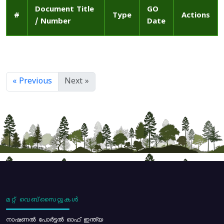
Document Title
GO
#
Type
Actions
/ Number
Date
« Previous
Next »
മറ്റ് വെബ്സൈറ്റുകൾ
നാഷണൽ പോർട്ടൽ ഓഫ് ഇന്ത്യ