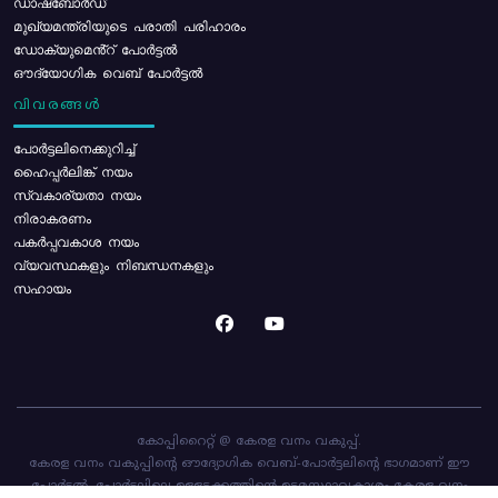
ഡാഷ്ബോർഡ്
മുഖ്യമന്ത്രിയുടെ പരാതി പരിഹാരം
ഡോക്യുമെൻ്റ് പോർട്ടൽ
ഔദ്യോഗിക വെബ് പോർട്ടൽ
വിവരങ്ങൾ
പോര്‍ട്ടലിനെക്കുറിച്ച്
ഹൈപ്പർലിങ്ക് നയം
സ്വകാര്യതാ നയം
നിരാകരണം
പകർപ്പവകാശ നയം
വ്യവസ്ഥകളും നിബന്ധനകളും
സഹായം
കോപ്പിറൈറ്റ് @ കേരള വനം വകുപ്പ്.
കേരള വനം വകുപ്പിന്റെ ഔദ്യോഗിക വെബ്-പോർട്ടലിന്റെ ഭാഗമാണ് ഈ
പോർട്ടൽ. പോർട്ടലിലെ ഉള്ളടക്കത്തിന്റെ ഉടമസ്ഥാവകാശം കേരള വനം