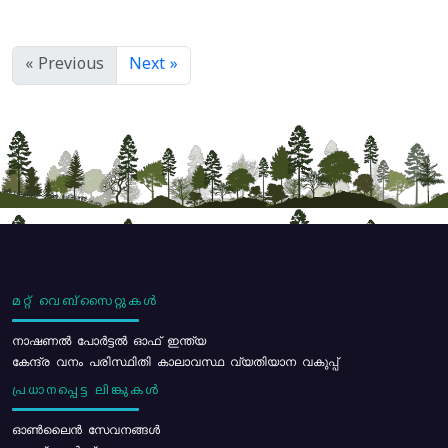
« Previous
Next »
മറ്റ് വെബ്സൈറ്റുകൾ
നാഷണൽ പോർട്ടൽ ഓഫ് ഇന്ത്യ
കേന്ദ്ര വനം പരിസ്ഥിതി കാലാവസ്ഥ വ്യതിയാന വകുപ്പ്
പ്രധാനപ്പെട്ട ലിങ്കുകൾ
ഓൺലൈൻ സേവനങ്ങൾ