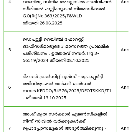
4
വാണിജ്യ സിനിമ അല്ലെങ്കിൽ ടെലിവിഷൻ
Anno
സീരിയൽ ഷൂട്ടിംഗുകൾ നിരോധിക്കൽ.
G.O(Rt)No.363/2025/F&WLD
തീയതി:26.08.2025
ഡെപ്യൂട്ടി റെയിഞ്ച് ഫോറസ്റ്റ്
ഓഫീസർമാരുടെ 3 മാസത്തെ പ്രാഥമിക
5
Anno
പരിശീലനം . ഉത്തരവ് നമ്പർ.Trg 3-
56519/2024 തീയതി:08.10.2025
ടിംബർ ട്രാൻസിറ്റ് റൂൾസ് - പ്രോപ്പർട്ടി
രജിസ്ട്രേഷൻ മാർക്ക്. ഓർഡർ
6
Anno
നമ്പർ.KFDDO/54576/2025/DFOTSKKD/T1
- തീയതി 13.10.2025
അംഗീകൃത സർക്കാർ ഏജൻസികളിൽ
നിന്ന് സിവിൽ വർക്കുകൾക്ക്
7
പ്രൊപ്പോസലുകൾ അഭ്യർത്ഥിക്കുന്നു -
Anno