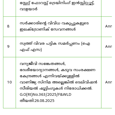
സ്റ്റേറ്റ് ഫോറസ്റ്റ് ട്രെയിനിംഗ് ഇൻസ്റ്റിറ്റ്യൂട്ട്,
വാളയാർ
സർക്കാരിന്റെ വിവിധ വകുപ്പുകളുടെ
8
Anno
ഇലക്ട്രോണിക് സേവനങ്ങൾ
സ്വത്ത് വിവര പട്ടിക സമർപ്പണം (ഐ
9
Anno
എഫ് എസ)
വന്യജീവി സങ്കേതങ്ങൾ,
ദേശീയോദ്യാനങ്ങൾ, കടുവ സംരക്ഷണ
കേന്ദ്രങ്ങൾ എന്നിവയ്ക്കുള്ളിൽ
10
വാണിജ്യ സിനിമ അല്ലെങ്കിൽ ടെലിവിഷൻ
Anno
സീരിയൽ ഷൂട്ടിംഗുകൾ നിരോധിക്കൽ.
G.O(Rt)No.363/2025/F&WLD
തീയതി:26.08.2025