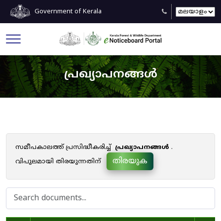
Government of Kerala
പ്രഖ്യാപനങ്ങൾ
സമീപകാലത്ത് പ്രസിദ്ധീകരിച്ച്
പ്രഖ്യാപനങ്ങൾ
.
തിരയുക
വിപുലമായി തിരയുന്നതിന്