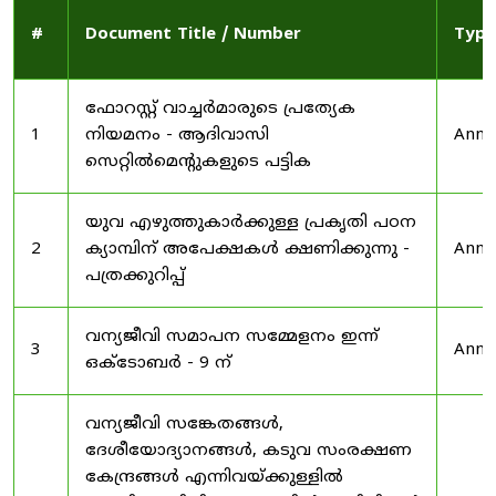
#
Document Title / Number
Type
ഫോറസ്റ്റ് വാച്ചർമാരുടെ പ്രത്യേക
1
നിയമനം - ആദിവാസി
Anno
സെറ്റിൽമെന്റുകളുടെ പട്ടിക
യുവ എഴുത്തുകാർക്കുള്ള പ്രകൃതി പഠന
2
ക്യാമ്പിന് അപേക്ഷകൾ ക്ഷണിക്കുന്നു -
Anno
പത്രക്കുറിപ്പ്
വന്യജീവി സമാപന സമ്മേളനം ഇന്ന്
3
Anno
ഒക്ടോബർ - 9 ന്
വന്യജീവി സങ്കേതങ്ങൾ,
ദേശീയോദ്യാനങ്ങൾ, കടുവ സംരക്ഷണ
കേന്ദ്രങ്ങൾ എന്നിവയ്ക്കുള്ളിൽ