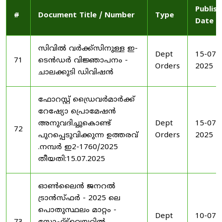
Publis
#
Document Title / Number
Type
Date
സിവിൽ വർക്ക്സിനുള്ള ഇ-
Dept
15-07-
71
ടെൻഡർ വിജ്ഞാപനം -
Orders
2025
ചാലക്കുടി ഡിവിഷൻ
ഫോറസ്റ്റ് ഡ്രൈവർമാർക്ക്
റേഷ്യോ പ്രൊമേഷൻ
അനുവദിച്ചുകൊണ്ട്
Dept
15-07-
72
പുറപ്പെടുവിക്കുന്ന ഉത്തരവ്
Orders
2025
.നമ്പർ ഇ2-1760/2025
തീയതി:15.07.2025
ഓൺലൈൻ ജനറൽ
ട്രാൻസ്ഫർ - 2025 ലെ
പൊതുസ്ഥലം മാറ്റം -
Dept
10-07-