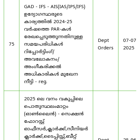
GAD - IFS - AIS(IAS/IPS/IFS)
ഉദ്യോഗസ്ഥരുടെ
കാര്യത്തിൽ 2024-25
വർഷത്തെ PAR-കൾ
രേഖപ്പെടുത്തുന്നതിനുള്ള
Dept
07-07-
75
സമയപരിധികൾ
Orders
2025
റിപ്പോർട്ടിംഗ്/
അവലോകനം/
അംഗീകരിക്കൽ
അധികാരികൾ മുഖേന
നീട്ടി - reg.
2025 ലെ വനം വകുപ്പിലെ
പൊതുസ്ഥലംമാറ്റം
(ഓൺലൈൻ) - സെക്ഷൻ
ഫോറസ്റ്റ്
ഓഫീസർ,ക്ലാർക്ക്,സീനിയർ
ക്ലാർക്ക്,ടൈപ്പിസ്റ്റ്,ബീറ്റ്