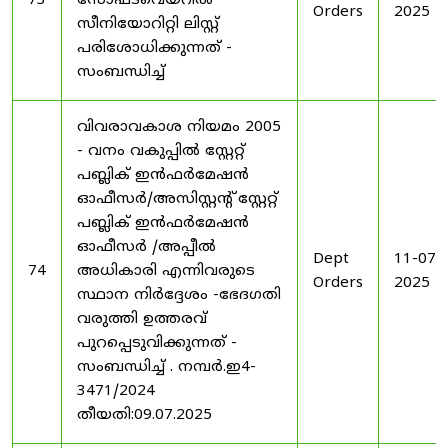
73
സോഫ്ട്‍വെയറിൽ
Orders
2025
സീനിയോറിറ്റി ലിസ്റ്റ്
പരിശോധിക്കുന്നത് -
സംബന്ധിച്ച്
വിവരാവകാശ നിയമം 2005
- വനം വകുപ്പിൽ സ്റ്റേറ്റ്
പബ്ലിക് ഇൻഫർമേഷൻ
ഓഫീസർ/അസിസ്റ്റന്റ് സ്റ്റേറ്റ്
പബ്ലിക് ഇൻഫർമേഷൻ
ഓഫീസർ /അപ്പീൽ
Dept
11-07-
74
അധികാരി എന്നിവരുടെ
Orders
2025
സ്ഥാന നിർദ്ദേശം -ഭേദഗതി
വരുത്തി ഉത്തരവ്
പുറപ്പെടുവിക്കുന്നത് -
സംബന്ധിച്ച് . നമ്പർ.ഇ4-
3471/2024
തീയതി:09.07.2025