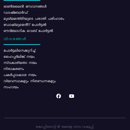
ഓൺലൈൻ സേവനങ്ങൾ
ഡാഷ്ബോർഡ്
മുഖ്യമന്ത്രിയുടെ പരാതി പരിഹാരം
ഡോക്യുമെൻ്റ് പോർട്ടൽ
ഔദ്യോഗിക വെബ് പോർട്ടൽ
വിവരങ്ങൾ
പോര്‍ട്ടലിനെക്കുറിച്ച്
ഹൈപ്പർലിങ്ക് നയം
സ്വകാര്യതാ നയം
നിരാകരണം
പകർപ്പവകാശ നയം
വ്യവസ്ഥകളും നിബന്ധനകളും
സഹായം
കോപ്പിറൈറ്റ് @ കേരള വനം വകുപ്പ്.