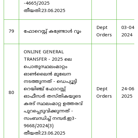
-4665/2025
തീയതി:23.06.2025
Dept
03-04-
79
ഫോറെസ്റ്റ് കണ്ട്രോൾ റൂം
Orders
2024
ONLINE GENERAL
TRANSFER - 2025 ലെ
പൊതുസ്ഥലംമാറ്റം
ഓൺലൈൻ മുഖേന
നടത്തുന്നത് - ഡെപ്യൂട്ടി
റെയിഞ്ച് ഫോറസ്റ്റ്
Dept
24-06-
80
ഓഫീസർ തസ്തികയുടെ
Orders
2025
കരട് സ്ഥലംമാറ്റ ഉത്തരവ്
പുറപ്പെടുവിക്കുന്നത് -
സംബന്ധിച്ച് നമ്പർ.ഇ3-
9668/2024(3)
തീയതി:23.06.2025