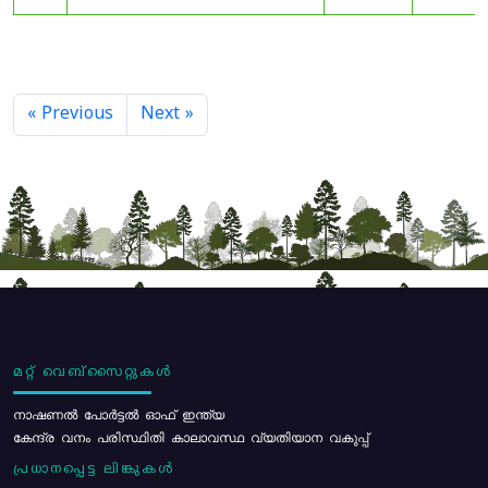
« Previous
Next »
മറ്റ് വെബ്സൈറ്റുകൾ
നാഷണൽ പോർട്ടൽ ഓഫ് ഇന്ത്യ
കേന്ദ്ര വനം പരിസ്ഥിതി കാലാവസ്ഥ വ്യതിയാന വകുപ്പ്
പ്രധാനപ്പെട്ട ലിങ്കുകൾ