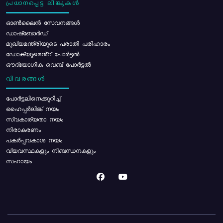
പ്രധാനപ്പെട്ട ലിങ്കുകൾ
ഓൺലൈൻ സേവനങ്ങൾ
ഡാഷ്ബോർഡ്
മുഖ്യമന്ത്രിയുടെ പരാതി പരിഹാരം
ഡോക്യുമെൻ്റ് പോർട്ടൽ
ഔദ്യോഗിക വെബ് പോർട്ടൽ
വിവരങ്ങൾ
പോര്‍ട്ടലിനെക്കുറിച്ച്
ഹൈപ്പർലിങ്ക് നയം
സ്വകാര്യതാ നയം
നിരാകരണം
പകർപ്പവകാശ നയം
വ്യവസ്ഥകളും നിബന്ധനകളും
സഹായം