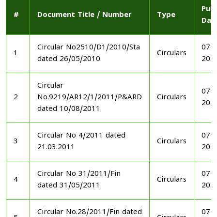
Publ
#
Document Title / Number
Type
Dat
Circular No2510/D1/2010/Sta
07-1
1
Circulars
dated 26/05/2010
202
Circular
07-1
2
No.9219/AR12/1/2011/P&ARD
Circulars
202
dated 10/08/2011
Circular No 4/2011 dated
07-1
3
Circulars
21.03.2011
202
Circular No 31/2011/Fin
07-1
4
Circulars
dated 31/05/2011
202
Circular No.28/2011/Fin dated
07-1