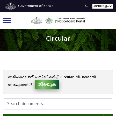
Government of Kerala
Circular
സമീപകാലത്ത് പ്രസിദ്ധീകരിച്ച്
Circular
. വിപുലമായി
തിരയുക
തിരയുന്നതിന്