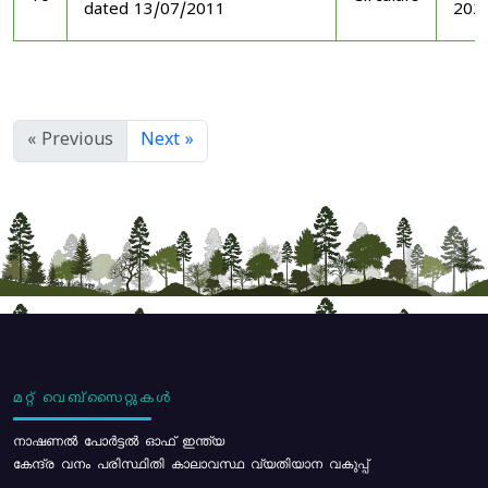
dated 13/07/2011
202
« Previous
Next »
മറ്റ് വെബ്സൈറ്റുകൾ
നാഷണൽ പോർട്ടൽ ഓഫ് ഇന്ത്യ
കേന്ദ്ര വനം പരിസ്ഥിതി കാലാവസ്ഥ വ്യതിയാന വകുപ്പ്