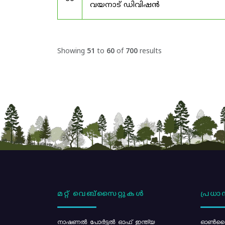
വയനാട് ഡിവിഷൻ
Showing
51
to
60
of
700
results
മറ്റ് വെബ്സൈറ്റുകൾ
പ്രധാന
നാഷണൽ പോർട്ടൽ ഓഫ് ഇന്ത്യ
ഓൺലൈ