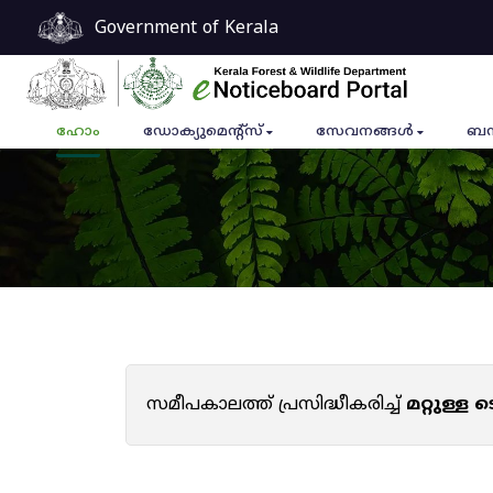
Government of Kerala
ഹോം
ഡോക്യുമെൻ്റ്സ്
സേവനങ്ങൾ
ബന
സമീപകാലത്ത് പ്രസിദ്ധീകരിച്ച്
മറ്റുള്