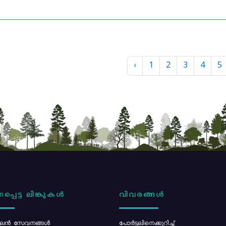
‹
1
2
3
4
5
പ്പെട്ട ലിങ്കുകൾ
വിവരങ്ങൾ
ൻ സേവനങ്ങൾ
പോര്‍ട്ടലിനെക്കുറിച്ച്