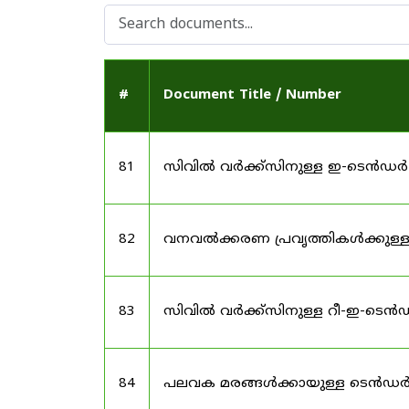
#
Document Title / Number
81
സിവിൽ വർക്ക്സിനുള്ള ഇ-ടെൻഡർ
82
വനവൽക്കരണ പ്രവൃത്തികൾക്കുള്
83
സിവിൽ വർക്ക്സിനുള്ള റീ-ഇ-ടെ
84
പലവക മരങ്ങൾക്കായുള്ള ടെൻഡർ 