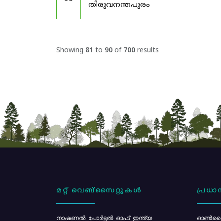
തിരുവനന്തപുരം
Showing
81
to
90
of
700
results
മറ്റ് വെബ്സൈറ്റുകൾ
പ്രധാന
നാഷണൽ പോർട്ടൽ ഓഫ് ഇന്ത്യ
ഓൺലൈ