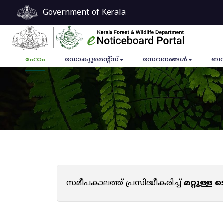
Government of Kerala
ഹോം
ഡോക്യുമെൻ്റ്സ്
സേവനങ്ങൾ
ബന
സമീപകാലത്ത് പ്രസിദ്ധീകരിച്ച്
മറ്റുള്