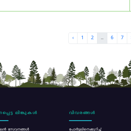
‹
1
2
...
6
7
പ്പെട്ട ലിങ്കുകൾ
വിവരങ്ങൾ
ൻ സേവനങ്ങൾ
പോര്‍ട്ടലിനെക്കുറിച്ച്