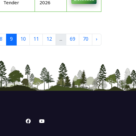
Tender
2026
8
9
10
11
12
...
69
70
›