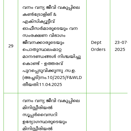
വനം വന്യ ജീവി വകുപ്പിലെ
കൺട്രോളിങ് &
എക്സിക്യൂട്ടീവ്
ഓഫീസർമാരുടെയും വന
സംരക്ഷണ വിഭാഗം
ജീവനക്കാരുടെയും
Dept
23-07-
29
പൊതുസ്ഥലംമാറ്റ
Orders
2025
മാനദണ്ഡങ്ങൾ നിശ്ചയിച്ചു
കൊണ്ട് - ഉത്തരവ്
പുറപ്പെടുവിക്കുന്നു .സ.ഉ.
(അച്ചടി)നം.10/2025/F&WLD
തീയതി:11.04.2025
വനം വന്യ ജീവി വകുപ്പിലെ
മിനിസ്റ്റീരിയൽ
സൂപ്പർവൈസറി
ഉദ്യോഗസ്ഥരുടെയും
മിനിസ്റ്റീരിയൽ