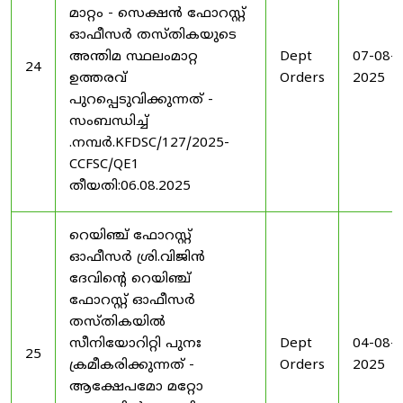
മാറ്റം - സെക്ഷൻ ഫോറസ്റ്റ്
ഓഫീസർ തസ്തികയുടെ
അന്തിമ സ്ഥലംമാറ്റ
Dept
07-08-
24
ഉത്തരവ്
Orders
2025
പുറപ്പെടുവിക്കുന്നത് -
സംബന്ധിച്ച്
.നമ്പർ.KFDSC/127/2025-
CCFSC/QE1
തീയതി:06.08.2025
റെയിഞ്ച് ഫോറസ്റ്റ്
ഓഫീസർ ശ്രി.വിജിൻ
ദേവിന്റെ റെയിഞ്ച്
ഫോറസ്റ്റ് ഓഫീസർ
തസ്തികയിൽ
സീനിയോറിറ്റി പുനഃ
Dept
04-08-
25
ക്രമീകരിക്കുന്നത് -
Orders
2025
ആക്ഷേപമോ മറ്റോ