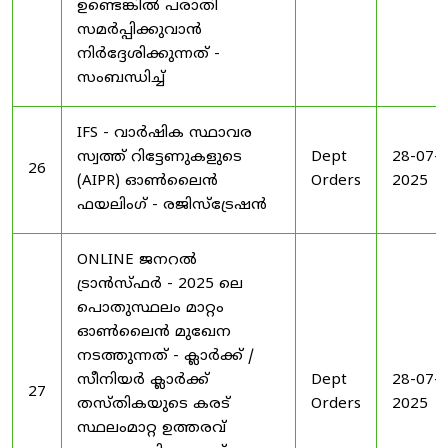
ഉണ്ടെങ്കിൽ പരാതി
സമർപ്പിക്കുവാൻ
നിർദ്ദേശിക്കുന്നത് -
സംബന്ധിച്ച്
IFS - വാർഷിക സ്ഥാവര
സ്വത്ത് റിട്ടേണുകളുടെ
Dept
28-07-
26
(AIPR) ഓൺലൈൻ
Orders
2025
ഫയലിംഗ് - രജിസ്ട്രേഷൻ
ONLINE ജനറൽ
ട്രാൻസ്ഫർ - 2025 ലെ
പൊതുസ്ഥലം മാറ്റം
ഓൺലൈൻ മുഖേന
നടത്തുന്നത് - ക്ലാർക്ക് /
സീനിയർ ക്ലാർക്ക്
Dept
28-07-
27
തസ്തികയുടെ കരട്
Orders
2025
സ്ഥലംമാറ്റ ഉത്തരവ്