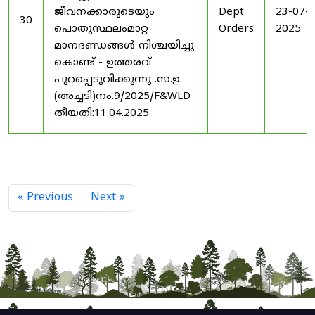
ജീവനക്കാരുടെയും
Dept
23-07-
30
പൊതുസ്ഥലംമാറ്റ
Orders
2025
മാനദണ്ഡങ്ങൾ നിശ്ചയിച്ചു
കൊണ്ട് - ഉത്തരവ്
പുറപ്പെടുവിക്കുന്നു .സ.ഉ.
(അച്ചടി)നം.9/2025/F&WLD
തീയതി:11.04.2025
« Previous
Next »