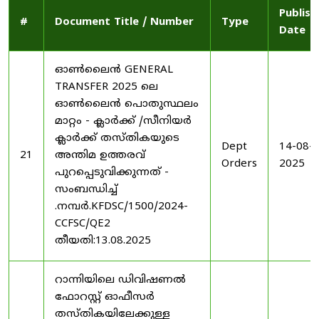
Publish
#
Document Title / Number
Type
Date
ഓൺലൈൻ GENERAL
TRANSFER 2025 ലെ
ഓൺലൈൻ പൊതുസ്ഥലം
മാറ്റം - ക്ലാർക്ക് /സീനിയർ
ക്ലാർക്ക് തസ്തികയുടെ
Dept
14-08-
21
അന്തിമ ഉത്തരവ്
Orders
2025
പുറപ്പെടുവിക്കുന്നത് -
സംബന്ധിച്ച്
.നമ്പർ.KFDSC/1500/2024-
CCFSC/QE2
തീയതി:13.08.2025
റാന്നിയിലെ ഡിവിഷണൽ
ഫോറസ്റ്റ് ഓഫീസർ
തസ്തികയിലേക്കുള്ള