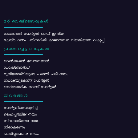
മറ്റ് വെബ്സൈറ്റുകൾ
നാഷണൽ പോർട്ടൽ ഓഫ് ഇന്ത്യ
കേന്ദ്ര വനം പരിസ്ഥിതി കാലാവസ്ഥ വ്യതിയാന വകുപ്പ്
പ്രധാനപ്പെട്ട ലിങ്കുകൾ
ഓൺലൈൻ സേവനങ്ങൾ
ഡാഷ്ബോർഡ്
മുഖ്യമന്ത്രിയുടെ പരാതി പരിഹാരം
ഡോക്യുമെൻ്റ് പോർട്ടൽ
ഔദ്യോഗിക വെബ് പോർട്ടൽ
വിവരങ്ങൾ
പോര്‍ട്ടലിനെക്കുറിച്ച്
ഹൈപ്പർലിങ്ക് നയം
സ്വകാര്യതാ നയം
നിരാകരണം
പകർപ്പവകാശ നയം