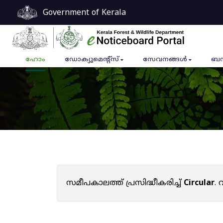
Government of Kerala
ഹോം
ഡോക്യുമെൻ്റ്സ്
സേവനങ്ങൾ
ബന
സമീപകാലത്ത് പ്രസിദ്ധീകരിച്ച്
Circular
.