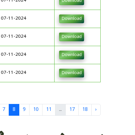
07-11-2024
Download
07-11-2024
Download
07-11-2024
Download
07-11-2024
Download
07-11-2024
Download
7
8
9
10
11
...
17
18
›