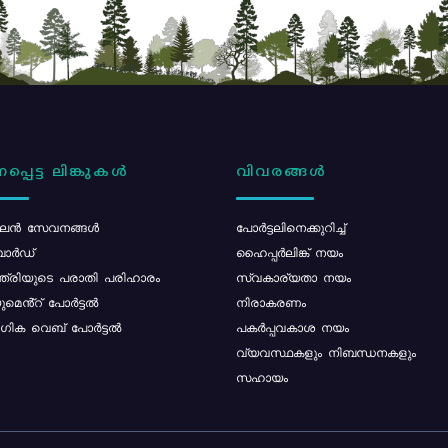
പ്പെട്ട ലിങ്കുകൾ
വിവരങ്ങൾ
ൻ സേവനങ്ങൾ
പോര്‍ട്ടലിനെക്കുറിച്ച്
ോർഡ്
ഹൈപ്പർലിങ്ക് നയം
്ത്രിയുടെ പരാതി പരിഹാരം
സ്വകാര്യതാ നയം
മെൻ്റ് പോർട്ടൽ
നിരാകരണം
ിക വെബ് പോർട്ടൽ
പകർപ്പവകാശ നയം
വ്യവസ്ഥകളും നിബന്ധനകളും
സഹായം