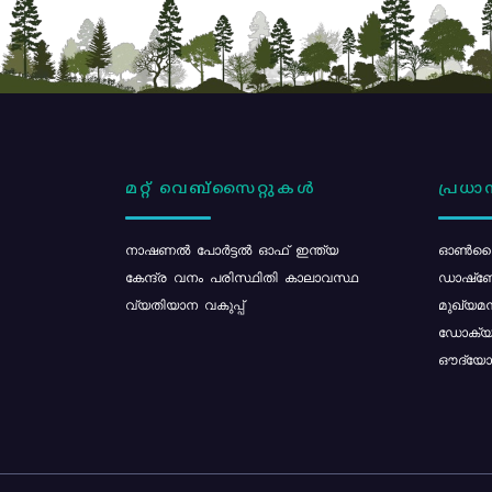
മറ്റ് വെബ്സൈറ്റുകൾ
പ്രധാന
നാഷണൽ പോർട്ടൽ ഓഫ് ഇന്ത്യ
ഓൺലൈ
കേന്ദ്ര വനം പരിസ്ഥിതി കാലാവസ്ഥ
ഡാഷ്ബ
വ്യതിയാന വകുപ്പ്
മുഖ്യമന
ഡോക്യു
ഔദ്യോഗ