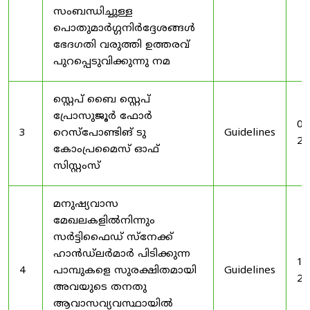
സംബന്ധിച്ചുള്ള
പൊതുമാർഗ്ഗനിർദ്ദേശങ്ങൾ
ഭേദഗതി വരുത്തി ഉത്തരവ്
പുറപ്പെടുവിക്കുന്നു നമ
സ്റ്റെപ് ബൈ സ്റ്റെപ്
പ്രോസുജൂർ ഫോർ
03
3
റെസ്‌പോണ്ടിങ് ടു
Guidelines
20
കോംപ്രമൈസ് ഓഫ്
സിസ്റ്റംസ്
മനുഷ്യവാസ
മേഖലകളിൽനിന്നും
സർട്ടിഫൈഡ് സ്നേക്ക്
ഹാൻഡ്‌ലർമാർ പിടിക്കുന്ന
19
4
പാമ്പുകളെ സുരക്ഷിതമായി
Guidelines
20
അവയുടെ തനതു
ആവാസവ്യവസ്ഥായിൽ