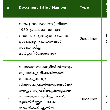
Pu
#
Document Title / Number
Type
Da
വനം ( സംരക്ഷണ ) നിയമം
1980, പ്രകാരം വനഭൂമി
വനേതര ഭൂമി എന്നിവയിൽ
19
1
Guidelines
ഉൾപ്പെടുന്ന പദ്ധതികൾ
20
സംബന്ധിച്ച
മാർഗ്ഗനിർദ്ദേശങ്ങൾ
പൊതുസ്ഥലങ്ങളിൽ ജീവനും
സ്വത്തിനും ഭീഷണിയായി
നിൽക്കുന്നതും
വികസനപ്രവർത്തനങ്ങൾക്ക്
തടസ്സം സൃഷ്ടിക്കുന്നതുമായ
മരങ്ങളുടെ മുറിച്ചുമാറ്റൽ,
20
2
Guidelines
മൂല്യനിർണ്ണയം ലേല
20
നടപടികൾ എന്നിവ