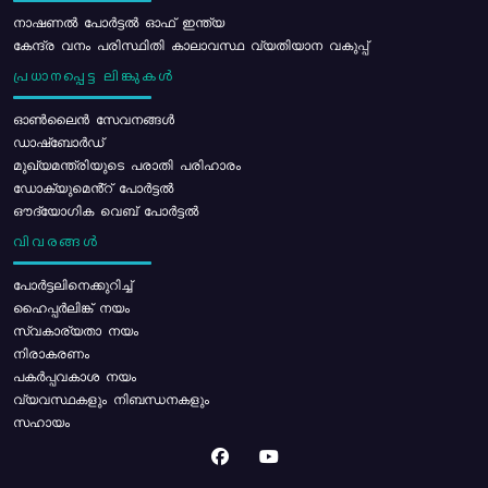
നാഷണൽ പോർട്ടൽ ഓഫ് ഇന്ത്യ
കേന്ദ്ര വനം പരിസ്ഥിതി കാലാവസ്ഥ വ്യതിയാന വകുപ്പ്
പ്രധാനപ്പെട്ട ലിങ്കുകൾ
ഓൺലൈൻ സേവനങ്ങൾ
ഡാഷ്ബോർഡ്
മുഖ്യമന്ത്രിയുടെ പരാതി പരിഹാരം
ഡോക്യുമെൻ്റ് പോർട്ടൽ
ഔദ്യോഗിക വെബ് പോർട്ടൽ
വിവരങ്ങൾ
പോര്‍ട്ടലിനെക്കുറിച്ച്
ഹൈപ്പർലിങ്ക് നയം
സ്വകാര്യതാ നയം
നിരാകരണം
പകർപ്പവകാശ നയം
വ്യവസ്ഥകളും നിബന്ധനകളും
സഹായം