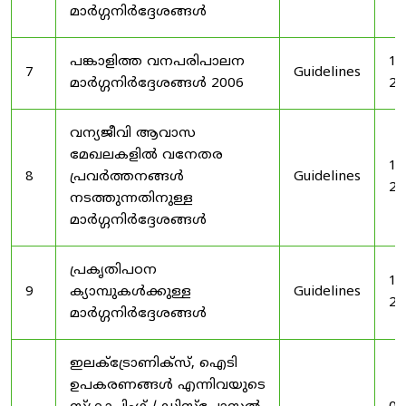
മാർഗ്ഗനിർദ്ദേശങ്ങൾ
പങ്കാളിത്ത വനപരിപാലന
19
7
Guidelines
മാർഗ്ഗനിർദ്ദേശങ്ങൾ 2006
20
വന്യജീവി ആവാസ
മേഖലകളിൽ വനേതര
19
8
പ്രവർത്തനങ്ങൾ
Guidelines
20
നടത്തുന്നതിനുള്ള
മാർഗ്ഗനിർദ്ദേശങ്ങൾ
പ്രകൃതിപഠന
19
9
ക്യാമ്പുകൾക്കുള്ള
Guidelines
20
മാർഗ്ഗനിർദ്ദേശങ്ങൾ
ഇലക്‌ട്രോണിക്‌സ്, ഐടി
ഉപകരണങ്ങൾ എന്നിവയുടെ