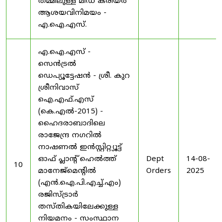
തമ്മിലുള്ള മിഡ് കരിയർ
ആശയവിനിമയം -
എ.ഐ.എസ്.
എ.ഐ.എസ് -
സെൻട്രൽ
ഡെപ്യൂട്ടേഷൻ - ശ്രീ. കുറ
ശ്രീനിവാസ്
ഐ.എഫ്.എസ്
(കെ.എൽ-2015) -
ഹൈദരാബാദിലെ
രാജേന്ദ്ര നഗറിൽ
നാഷണൽ ഇൻസ്റ്റിറ്റ്യൂട്ട്
ഓഫ് പ്ലാന്റ് ഹെൽത്ത്
Dept
14-08-
10
മാനേജ്‌മെന്റിൽ
Orders
2025
(എൻ.ഐ.പി.എച്ച്.എം)
രജിസ്ട്രാർ
തസ്തികയിലേക്കുള്ള
നിയമനം - സംസ്ഥാന