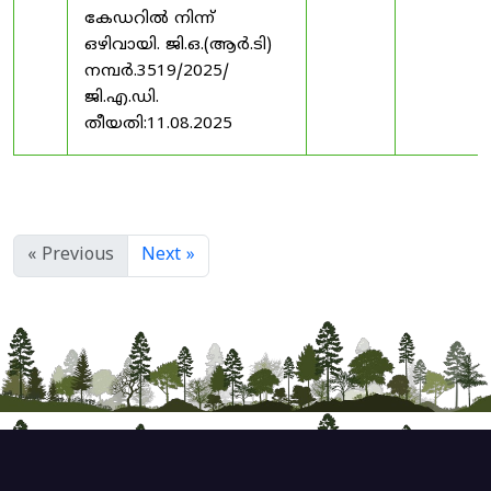
കേഡറിൽ നിന്ന്
ഒഴിവായി. ജി.ഒ.(ആർ.ടി)
നമ്പർ.3519/2025/
ജി.എ.ഡി.
തീയതി:11.08.2025
« Previous
Next »