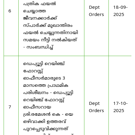
പത്രിക ഫയൽ
Dept
18-09-
6
ചെയ്യാത്ത
Orders
2025
ജീവനക്കാർക്ക്
സ്പാർക്ക് മുഖാന്തിരം
ഫയൽ ചെയ്യുന്നതിനായി
സമയം നീട്ടി നൽകിയത്
- സംബന്ധിച്ച്
ഡെപ്യൂട്ടി റെയിഞ്ച്
ഫോറസ്റ്റ്
ഓഫീസർമാരുടെ 3
മാസത്തെ പ്രാഥമിക
പരിശീലനം - ഡെപ്യൂട്ടി
റെയിഞ്ച് ഫോറസ്റ്റ്
Dept
17-10-
7
ഓഫീസറായ
Orders
2025
ശ്രി.രമേശൻ കെ - യെ
ഒഴിവാക്കി ഉത്തരവ്
പുറപ്പെടുവിക്കുന്നത്