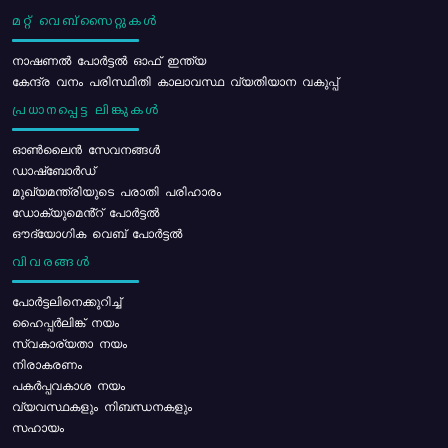
മറ്റ് വെബ്സൈറ്റുകൾ
നാഷണൽ പോർട്ടൽ ഓഫ് ഇന്ത്യ
കേന്ദ്ര വനം പരിസ്ഥിതി കാലാവസ്ഥ വ്യതിയാന വകുപ്പ്
പ്രധാനപ്പെട്ട ലിങ്കുകൾ
ഓൺലൈൻ സേവനങ്ങൾ
ഡാഷ്ബോർഡ്
മുഖ്യമന്ത്രിയുടെ പരാതി പരിഹാരം
ഡോക്യുമെൻ്റ് പോർട്ടൽ
ഔദ്യോഗിക വെബ് പോർട്ടൽ
വിവരങ്ങൾ
പോര്‍ട്ടലിനെക്കുറിച്ച്
ഹൈപ്പർലിങ്ക് നയം
സ്വകാര്യതാ നയം
നിരാകരണം
പകർപ്പവകാശ നയം
വ്യവസ്ഥകളും നിബന്ധനകളും
സഹായം