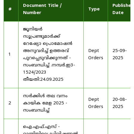
Document Title /
Published
#
Type
Number
Date
ജൂനിയർ
സൂപ്രണ്ടുമാർക്ക്
റേഷ്യോ പ്രൊമോഷൻ
അനുവദിച്ച് ഉത്തരവ്
Dept
25-09-
1
പുറപ്പെടുവിക്കുന്നത് -
Orders
2025
സംബന്ധിച്ച് .നമ്പർ.ഇ3-
1524/2023
തീയതി:24.09.2025
സർക്കിൾ തല വനം
Dept
20-08-
2
കായിക മേള 2025 -
Orders
2025
സംബന്ധിച്ച്
ഐ.എഫ്.എസ് -