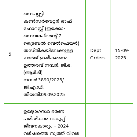
ഡെപ്യൂട്ടി
കൺസർവേറ്റർ ഓഫ്
ഫോറസ്റ്റ് (ഇക്കോ-
ഡെവലപ്മെന്റ് 7
ട്രൈബൽ വെൽഫെയർ)
തസ്തികയിലേക്കുള്ള
Dept
15-09-
5
ചാർജ് ക്രമീകരണം.
Orders
2025
ഉത്തരവ് നമ്പർ. ജി.ഒ.
(ആർ.ടി)
നമ്പർ.3890/2025/
ജി.എ.ഡി.
തീയതി:09.09.2025
ഉദ്യോഗസ്ഥ ഭരണ
പരിഷ്കാര വകുപ്പ് -
ജീവനകാര്യം - 2024
വർഷത്തെ സ്വത്ത് വിവര