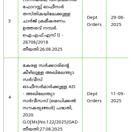
റാന്നിയിലെ ഡിവിഷണൽ
ഫോറസ്റ്റ് ഓഫീസർ
തസ്തികയിലേക്കുള്ള
Dept
29-08-
3
ചാർജ് ക്രമീകരണം.
Orders
2025
ഉത്തരവ് നമ്പർ.
ഐ.എഫ്.എസ് II -
28708/2018
തീയതി:26.08.2025
കേരള സർക്കാരിന്റെ
കീഴിലുള്ള അഖിലേന്ത്യാ
സർവീസ്
ഓഫീസർമാർക്കുള്ള AIS
- അഖിലേന്ത്യാ
Dept
11-09-
4
സർവീസസ് (മെഡിക്കൽ
Orders
2025
സൗകര്യങ്ങൾ) പദ്ധതി,
2020.
G.O(Ms)No.122/2025/GAD
തീയതി:27.08.2025