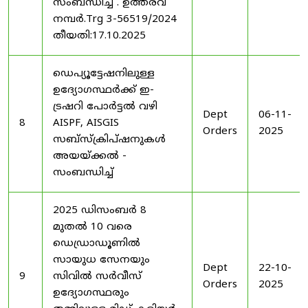
സംബന്ധിച്ച് . ഉത്തരവ്
നമ്പർ.Trg 3-56519/2024
തീയതി:17.10.2025
ഡെപ്യൂട്ടേഷനിലുള്ള
ഉദ്യോഗസ്ഥർക്ക് ഇ-
ട്രഷറി പോർട്ടൽ വഴി
Dept
06-11-
8
AISPF, AISGIS
Orders
2025
സബ്‌സ്‌ക്രിപ്‌ഷനുകൾ
അയയ്ക്കൽ -
സംബന്ധിച്ച്
2025 ഡിസംബർ 8
മുതൽ 10 വരെ
ഡെഡ്രാഡൂണിൽ
സായുധ സേനയും
Dept
22-10-
9
സിവിൽ സർവീസ്
Orders
2025
ഉദ്യോഗസ്ഥരും