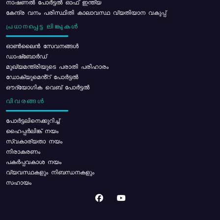
നാഷണൽ പോർട്ടൽ ഓഫ് ഇന്ത്യ
കേന്ദ്ര വനം പരിസ്ഥിതി കാലാവസ്ഥ വ്യതിയാന വകുപ്പ്
പ്രധാനപ്പെട്ട ലിങ്കുകൾ
ഓൺലൈൻ സേവനങ്ങൾ
ഡാഷ്ബോർഡ്
മുഖ്യമന്ത്രിയുടെ പരാതി പരിഹാരം
ഡോക്യുമെൻ്റ് പോർട്ടൽ
ഔദ്യോഗിക വെബ് പോർട്ടൽ
വിവരങ്ങൾ
പോര്‍ട്ടലിനെക്കുറിച്ച്
ഹൈപ്പർലിങ്ക് നയം
സ്വകാര്യതാ നയം
നിരാകരണം
പകർപ്പവകാശ നയം
വ്യവസ്ഥകളും നിബന്ധനകളും
സഹായം