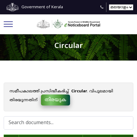
Government of Kerala
Circular
സമീപകാലത്ത് പ്രസിദ്ധീകരിച്ച്
Circular
. വിപുലമായി
തിരയുക
തിരയുന്നതിന്