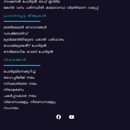
നാഷണൽ പോർട്ടൽ ഓഫ് ഇന്ത്യ
കേന്ദ്ര വനം പരിസ്ഥിതി കാലാവസ്ഥ വ്യതിയാന വകുപ്പ്
പ്രധാനപ്പെട്ട ലിങ്കുകൾ
ഓൺലൈൻ സേവനങ്ങൾ
ഡാഷ്ബോർഡ്
മുഖ്യമന്ത്രിയുടെ പരാതി പരിഹാരം
ഡോക്യുമെൻ്റ് പോർട്ടൽ
ഔദ്യോഗിക വെബ് പോർട്ടൽ
വിവരങ്ങൾ
പോര്‍ട്ടലിനെക്കുറിച്ച്
ഹൈപ്പർലിങ്ക് നയം
സ്വകാര്യതാ നയം
നിരാകരണം
പകർപ്പവകാശ നയം
വ്യവസ്ഥകളും നിബന്ധനകളും
സഹായം