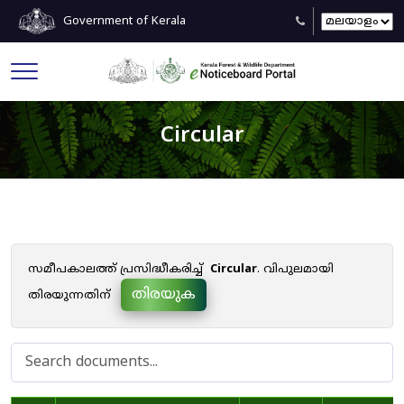
Government of Kerala
Circular
സമീപകാലത്ത് പ്രസിദ്ധീകരിച്ച്
Circular
. വിപുലമായി
തിരയുക
തിരയുന്നതിന്