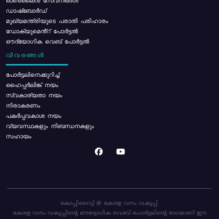
ഓൺലൈൻ സേവനങ്ങൾ
ഡാഷ്ബോർഡ്
മുഖ്യമന്ത്രിയുടെ പരാതി പരിഹാരം
ഡോക്യുമെൻ്റ് പോർട്ടൽ
ഔദ്യോഗിക വെബ് പോർട്ടൽ
വിവരങ്ങൾ
പോര്‍ട്ടലിനെക്കുറിച്ച്
ഹൈപ്പർലിങ്ക് നയം
സ്വകാര്യതാ നയം
നിരാകരണം
പകർപ്പവകാശ നയം
വ്യവസ്ഥകളും നിബന്ധനകളും
സഹായം
കോപ്പിറൈറ്റ് @ കേരള വനം വകുപ്പ്.
കേരള വനം വകുപ്പിന്റെ ഔദ്യോഗിക വെബ്-പോർട്ടലിന്റെ ഭാഗമാണ് ഈ