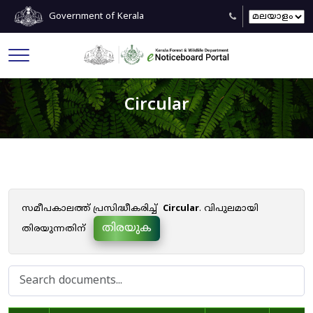
Government of Kerala
Circular
സമീപകാലത്ത് പ്രസിദ്ധീകരിച്ച്
Circular
. വിപുലമായി
തിരയുക
തിരയുന്നതിന്