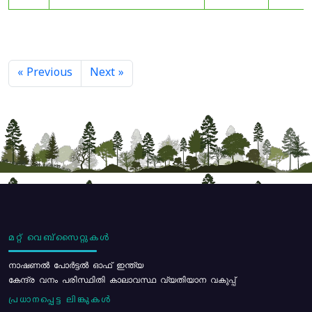
« Previous
Next »
മറ്റ് വെബ്സൈറ്റുകൾ
നാഷണൽ പോർട്ടൽ ഓഫ് ഇന്ത്യ
കേന്ദ്ര വനം പരിസ്ഥിതി കാലാവസ്ഥ വ്യതിയാന വകുപ്പ്
പ്രധാനപ്പെട്ട ലിങ്കുകൾ