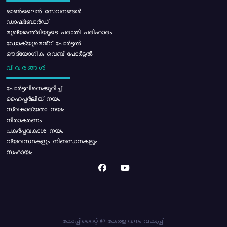
ഓൺലൈൻ സേവനങ്ങൾ
ഡാഷ്ബോർഡ്
മുഖ്യമന്ത്രിയുടെ പരാതി പരിഹാരം
ഡോക്യുമെൻ്റ് പോർട്ടൽ
ഔദ്യോഗിക വെബ് പോർട്ടൽ
വിവരങ്ങൾ
പോര്‍ട്ടലിനെക്കുറിച്ച്
ഹൈപ്പർലിങ്ക് നയം
സ്വകാര്യതാ നയം
നിരാകരണം
പകർപ്പവകാശ നയം
വ്യവസ്ഥകളും നിബന്ധനകളും
സഹായം
കോപ്പിറൈറ്റ് @ കേരള വനം വകുപ്പ്.